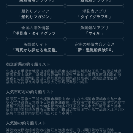
「乗船名簿クラウド」
「遊漁船クラウド」
船釣りメディア
潮見表アプリ
「船釣りマガジン」
「タイドグラフBI」
全国の潮汐情報
魚図鑑AIアプリ
「潮見表・タイドグラフ」
「マイAI」
魚図鑑サイト
充実の補償内容と安さ
「写真から探せる魚図鑑」
「新・遊漁船保険DX」
都道府県の釣り船リスト
北海道
岩手県
宮城県
山形県
福島県
東京都
神奈川県
埼玉県
千葉県
茨城県
新潟県
富山県
石川県
福井県
愛知県
静岡県
三重県
大阪府
兵庫県
和歌山県
京都府
広島県
岡山県
山口県
鳥取県
島根県
高知県
香川県
徳島県
愛媛県
福岡県
佐賀県
長崎県
熊本県
大分県
鹿児島県
沖縄県
人気市町村の釣り船リスト
横須賀市
宗像市
三浦市
横浜市
和歌山市
いすみ市
福岡市
鹿嶋市
北九州市
明石市
淡路市
日立市
小田原市
勝浦市
鴨川市
熱海市
南房総市
富津市
糸島市
足柄下郡真鶴町
館山市
知多郡南知多町
江東区
伊東市
大田区
平塚市
旭市
日高郡印南町
鎌倉市
酒田市
加古川市
田辺市
沼津市
小浜市
品川区
江戸川区
広島市
賀茂郡南伊豆町
南あわじ市
市川市
人気港の釣り船リスト
神湊港
大原港
鐘崎漁港
松輪江奈漁港
市堀川沿い
間口漁港
育波漁港