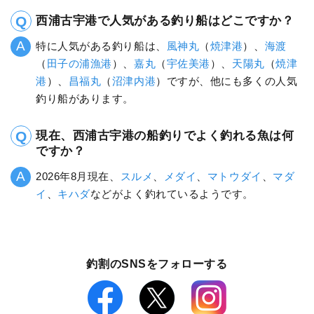
西浦古宇港で人気がある釣り船はどこですか？
特に人気がある釣り船は、
風神丸
（
焼津港
）、
海渡
（
田子の浦漁港
）、
嘉丸
（
宇佐美港
）、
天陽丸
（
焼津
港
）、
昌福丸
（
沼津内港
）ですが、他にも多くの人気
釣り船があります。
現在、西浦古宇港の船釣りでよく釣れる魚は何
ですか？
2026年8月現在、
スルメ
、
メダイ
、
マトウダイ
、
マダ
イ
、
キハダ
などがよく釣れているようです。
釣割のSNSをフォローする