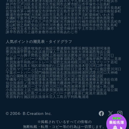
下関市
北九州市
木更津市
姫路市
淡路市
九十九里町
石巻市
平戸市
横浜市
神戸市
江戸川区
名古屋市
呉市
延岡市
志摩市
館山市
平塚市
小豆島町
四日市市
江田島市
常滑市
沼津市
松山市
福山市
横須賀市
唐津市
津市
長島町
佐世保市
茅ヶ崎市
浦安市
伊勢市
宮古島市
伊万里市
天草市
今治市
南知多町
勝浦市
南伊勢町
大洗町
浜田市
五島市
上天草市
芦北町
愛南町
いわき市
大磯町
千葉市
長門市
焼津市
亘理町
境港市
田原市
臼杵市
鈴鹿市
西尾市
恩納村
仙台市
銚子市
八戸市
芦屋町
光市
舞鶴市
行橋市
碧南市
西海市
高松市
葉山町
徳之島町
気仙沼市
市川市
桑名市
廿日市市
福岡市
赤穂市
屋久島町
苫小牧市
玉名市
糸魚川市
川崎市
尾鷲市
柳井市
宇土市
加古川市
宗像市
諫早市
西宮市
上越市
倉敷市
出水市
南あわじ市
人気ポイントの潮見表・タイドグラフ
若洲海浜公園
本牧海釣り施設
三番瀬
鹿島港
横浜
舞阪漁港
那珂湊港
豊浜漁港
宇野港
小名浜港
貝塚人工島
加太漁港
大津港
葛西海浜公園
アジュール舞子
野島公園
閖上港
福田港
須磨海岸
清水港
旧江戸川河口
新舞子マリンパーク
相馬港
三池港
東扇島西公園
三浦海岸
南芦屋浜
二見港
片貝漁港
平和島ボートレース場
野北漁港
相模川河口
大洗マリーナ
若松
大蔵海岸
玉島Ｅ地区
碧南海釣り広場
波崎新漁港
木曽川河口
呼子港
八景島マリーナ
ふれーゆ裏
飯岡漁港
羽田
日立港
大黒海づり施設
豊川河口
千葉ポートパーク
関門橋
御前崎港
名護漁港
師崎港
阿武隈川河口
天神崎
海の公園
検見川堤防
筑後川昇開橋
室見川河口
敦賀新港
横須賀
平磯海づり公園
牛窓港
垂水漁港
明石港
本渡港
鳥取港
東幡豆漁港
佐伯港
仙台漁港
田ノ浦漁港
津名港
豊橋
大磯港
神戸空港親水護岸
木更津港
新宮漁港
武庫川一文字
吉野川河口
三角西港
洲本港
千葉港
城ヶ島公園
小島漁港
吹上浜
三崎漁港
妻鹿漁港
熊本新港
館山港
牛深
宇品波止場公園
志賀島漁港
大三島フィッシングパーク
網干港
新仁尾港
片瀬漁港
市原海釣り施設
姪浜漁港
本荘人工島
古宇利島
亀浦港
© 2004- B.Creation Inc.
※掲載されているすべての情報の
無断転載・転用・コピー等の行為は一切禁じます。