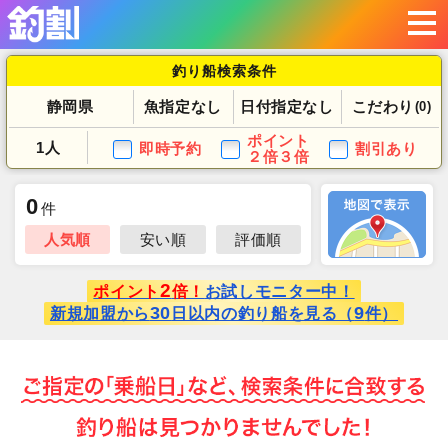
釣り船検索条件
静岡県
魚指定なし
日付指定なし
こだわり
(0)
ポイント
1人
即時予約
割引あり
２倍３倍
0
件
人気順
安い順
評価順
2
ポイント
倍！
お試しモニター中！
30
9
新規加盟から
日以内の釣り船を見る（
件）