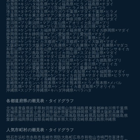
宮城県×マアジ
宮城県×アイナメ
山形県×マアジ
山形県×マダイ
山形県×キジハタ
福島県×マダイ
福島県×ヒラメ
福島県×チダイ
茨城県×マダイ
茨城県×ブリ
茨城県×ヒラメ
埼玉県×サワラ
埼玉県×タチウオ
埼玉県×ホウボウ
千葉県×マダイ
千葉県×ヒラメ
千葉県×イサキ
東京都×マアジ
東京都×タチウオ
東京都×シロギス
神奈川県×マアジ
神奈川県×マダイ
神奈川県×ブリ
新潟県×マダイ
新潟県×ブリ
新潟県×マアジ
富山県×アオリイカ
富山県×ブリ
富山県×マダイ
石川県×ブリ
石川県×キジハタ
石川県×マダイ
福井県×ケンサキイカ
福井県×マダイ
福井県×アオリイカ
静岡県×マダイ
静岡県×イサキ
静岡県×マアジ
愛知県×ブリ
愛知県×マダイ
愛知県×タチウオ
三重県×ブリ
三重県×マダイ
三重県×ヒラメ
京都府×ケンサキイカ
京都府×ブリ
京都府×マダイ
大阪府×マダイ
大阪府×サワラ
大阪府×ブリ
兵庫県×ブリ
兵庫県×マダイ
兵庫県×マダコ
和歌山県×マダイ
和歌山県×マアジ
和歌山県×ブリ
鳥取県×ケンサキイカ
鳥取県×マアジ
鳥取県×アオリイカ
岡山県×スズキ
岡山県×マダイ
岡山県×ヒラメ
広島県×マダイ
広島県×キジハタ
広島県×サワラ
山口県×マダイ
山口県×キジハタ
山口県×ケンサキイカ
徳島県×ブリ
徳島県×マアジ
徳島県×チダイ
香川県×マダイ
香川県×アオリイカ
香川県×マゴチ
愛媛県×マダイ
愛媛県×ブリ
愛媛県×キジハタ
高知県×カンパチ
高知県×アカアマダイ
高知県×イサキ
福岡県×マダイ
福岡県×ヤリイカ
福岡県×ケンサキイカ
佐賀県×マダイ
佐賀県×ヒラマサ
佐賀県×アカアマダイ
長崎県×マダイ
長崎県×キジハタ
長崎県×オオモンハタ
熊本県×マダイ
熊本県×ヒラメ
熊本県×メバル
鹿児島県×マダイ
鹿児島県×ケンサキイカ
鹿児島県×アオリイカ
沖縄県×スジアラ
沖縄県×キハダ
沖縄県×バラハタ
各都道府県の潮見表
・タイドグラフ
北海道
青森県
岩手県
秋田県
宮城県
山形県
福島県
東京都
神奈川県
千葉県
茨城県
新潟県
富山県
石川県
福井県
愛知県
静岡県
三重県
大阪府
兵庫県
和歌山県
京都府
広島県
岡山県
山口県
鳥取県
島根県
高知県
香川県
徳島県
愛媛県
福岡県
佐賀県
長崎県
熊本県
大分県
宮崎県
鹿児島県
沖縄県
人気市町村の潮見表・タイドグラフ
明石市
浜松市
糸島市
長崎市
周防大島町
広島市
和歌山市
鳴門市
富津市