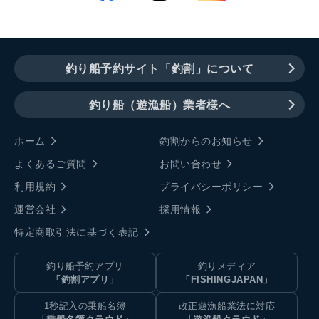
釣り船予約サイト「釣割」について
釣り船（遊漁船）業者様へ
ホーム
釣割からのお知らせ
よくあるご質問
お問い合わせ
利用規約
プライバシーポリシー
運営会社
採用情報
特定商取引法に基づく表記
釣り船予約アプリ
釣りメディア
「釣割アプリ」
「FISHINGJAPAN」
1秒記入の乗船名簿
改正遊漁船業法に対応