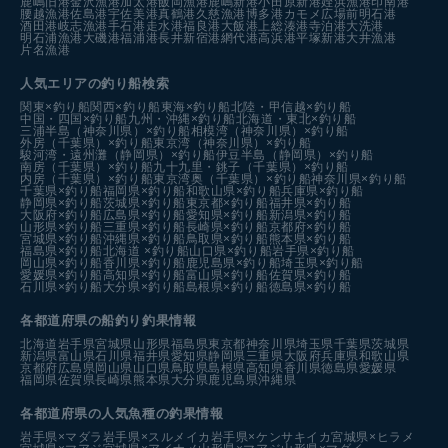
鹿嶋旧港
金沢漁港
加太港
飯岡漁港
鹿嶋新港
小田原新港
姪浜漁港
印南港
腰越漁港
佐島港
宇佐美港
真鶴港
久慈漁港
博多港カモメ広場前
明石港
酒田港
岐志漁港
手石港
走水港
福良港
大飯港
上総湊港
寺泊港
大洗港
明石浦漁港
大磯港
福浦港
長井新宿港
網代港
高浜港
平塚新港
大井漁港
片名漁港
人気エリアの釣り船検索
関東×釣り船
関西×釣り船
東海×釣り船
北陸・甲信越×釣り船
中国・四国×釣り船
九州・沖縄×釣り船
北海道・東北×釣り船
三浦半島（神奈川県）×釣り船
相模湾（神奈川県）×釣り船
外房（千葉県）×釣り船
東京湾（神奈川県）×釣り船
駿河湾・遠州灘（静岡県）×釣り船
伊豆半島（静岡県）×釣り船
南房（千葉県）×釣り船
九十九里・銚子（千葉県）×釣り船
内房（千葉県）×釣り船
東京湾奥（千葉県）×釣り船
神奈川県×釣り船
千葉県×釣り船
福岡県×釣り船
和歌山県×釣り船
兵庫県×釣り船
静岡県×釣り船
茨城県×釣り船
東京都×釣り船
福井県×釣り船
大阪府×釣り船
広島県×釣り船
愛知県×釣り船
新潟県×釣り船
山形県×釣り船
三重県×釣り船
長崎県×釣り船
京都府×釣り船
宮城県×釣り船
沖縄県×釣り船
鳥取県×釣り船
熊本県×釣り船
福島県×釣り船
北海道 ×釣り船
山口県×釣り船
岩手県×釣り船
岡山県×釣り船
香川県×釣り船
鹿児島県×釣り船
埼玉県×釣り船
愛媛県×釣り船
高知県×釣り船
富山県×釣り船
佐賀県×釣り船
石川県×釣り船
大分県×釣り船
島根県×釣り船
徳島県×釣り船
各都道府県の船釣り釣果情報
北海道
岩手県
宮城県
山形県
福島県
東京都
神奈川県
埼玉県
千葉県
茨城県
新潟県
富山県
石川県
福井県
愛知県
静岡県
三重県
大阪府
兵庫県
和歌山県
京都府
広島県
岡山県
山口県
鳥取県
島根県
高知県
香川県
徳島県
愛媛県
福岡県
佐賀県
長崎県
熊本県
大分県
鹿児島県
沖縄県
各都道府県の人気魚種の釣果情報
岩手県×マダラ
岩手県×スルメイカ
岩手県×ケンサキイカ
宮城県×ヒラメ