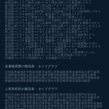
神奈川県×マアジ
神奈川県×マダイ
神奈川県×ブリ
新潟県×マダイ
新潟県×ブリ
新潟県×マアジ
富山県×アオリイカ
富山県×ブリ
富山県×マダイ
石川県×ブリ
石川県×キジハタ
石川県×マダイ
福井県×ケンサキイカ
福井県×マダイ
福井県×アオリイカ
静岡県×マダイ
静岡県×イサキ
静岡県×マアジ
愛知県×ブリ
愛知県×マダイ
愛知県×タチウオ
三重県×ブリ
三重県×マダイ
三重県×ヒラメ
京都府×ケンサキイカ
京都府×ブリ
京都府×マダイ
大阪府×マダイ
大阪府×サワラ
大阪府×ブリ
兵庫県×ブリ
兵庫県×マダイ
兵庫県×マダコ
和歌山県×マダイ
和歌山県×マアジ
和歌山県×ブリ
鳥取県×ケンサキイカ
鳥取県×マアジ
鳥取県×スルメイカ
岡山県×スズキ
岡山県×マダイ
岡山県×ヒラメ
広島県×マダイ
広島県×キジハタ
広島県×サワラ
山口県×マダイ
山口県×ケンサキイカ
山口県×キジハタ
徳島県×ブリ
徳島県×マアジ
徳島県×チダイ
香川県×マダイ
香川県×アオリイカ
香川県×マゴチ
愛媛県×マダイ
愛媛県×ブリ
愛媛県×キジハタ
高知県×カンパチ
高知県×アカアマダイ
高知県×イサキ
福岡県×マダイ
福岡県×ヤリイカ
福岡県×ケンサキイカ
佐賀県×マダイ
佐賀県×ヒラマサ
佐賀県×アカアマダイ
長崎県×マダイ
長崎県×キジハタ
長崎県×オオモンハタ
熊本県×マダイ
熊本県×ヒラメ
熊本県×メバル
鹿児島県×マダイ
鹿児島県×ケンサキイカ
鹿児島県×アオハタ
沖縄県×スジアラ
沖縄県×キハダ
沖縄県×バラハタ
各都道府県の潮見表
・タイドグラフ
北海道
青森県
岩手県
秋田県
宮城県
山形県
福島県
東京都
神奈川県
千葉県
茨城県
新潟県
富山県
石川県
福井県
愛知県
静岡県
三重県
大阪府
兵庫県
和歌山県
京都府
広島県
岡山県
山口県
鳥取県
島根県
高知県
香川県
徳島県
愛媛県
福岡県
佐賀県
長崎県
熊本県
大分県
宮崎県
鹿児島県
沖縄県
人気市町村の潮見表・タイドグラフ
明石市
浜松市
糸島市
長崎市
周防大島町
広島市
和歌山市
鳴門市
富津市
下関市
北九州市
木更津市
姫路市
淡路市
九十九里町
石巻市
平戸市
横浜市
神戸市
江戸川区
名古屋市
呉市
延岡市
志摩市
館山市
平塚市
小豆島町
四日市市
江田島市
常滑市
沼津市
松山市
福山市
横須賀市
唐津市
津市
長島町
佐世保市
茅ヶ崎市
浦安市
宮古島市
伊勢市
伊万里市
天草市
今治市
南知多町