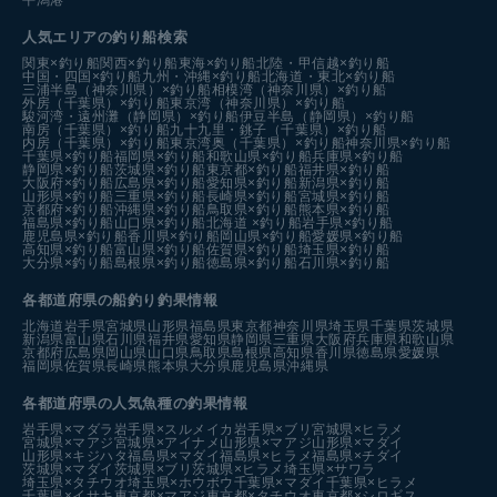
平潟港
人気エリアの釣り船検索
関東×釣り船
関西×釣り船
東海×釣り船
北陸・甲信越×釣り船
中国・四国×釣り船
九州・沖縄×釣り船
北海道・東北×釣り船
三浦半島（神奈川県）×釣り船
相模湾（神奈川県）×釣り船
外房（千葉県）×釣り船
東京湾（神奈川県）×釣り船
駿河湾・遠州灘（静岡県）×釣り船
伊豆半島（静岡県）×釣り船
南房（千葉県）×釣り船
九十九里・銚子（千葉県）×釣り船
内房（千葉県）×釣り船
東京湾奥（千葉県）×釣り船
神奈川県×釣り船
千葉県×釣り船
福岡県×釣り船
和歌山県×釣り船
兵庫県×釣り船
静岡県×釣り船
茨城県×釣り船
東京都×釣り船
福井県×釣り船
大阪府×釣り船
広島県×釣り船
愛知県×釣り船
新潟県×釣り船
山形県×釣り船
三重県×釣り船
長崎県×釣り船
宮城県×釣り船
京都府×釣り船
沖縄県×釣り船
鳥取県×釣り船
熊本県×釣り船
福島県×釣り船
山口県×釣り船
北海道 ×釣り船
岩手県×釣り船
鹿児島県×釣り船
香川県×釣り船
岡山県×釣り船
愛媛県×釣り船
高知県×釣り船
富山県×釣り船
佐賀県×釣り船
埼玉県×釣り船
大分県×釣り船
島根県×釣り船
徳島県×釣り船
石川県×釣り船
各都道府県の船釣り釣果情報
北海道
岩手県
宮城県
山形県
福島県
東京都
神奈川県
埼玉県
千葉県
茨城県
新潟県
富山県
石川県
福井県
愛知県
静岡県
三重県
大阪府
兵庫県
和歌山県
京都府
広島県
岡山県
山口県
鳥取県
島根県
高知県
香川県
徳島県
愛媛県
福岡県
佐賀県
長崎県
熊本県
大分県
鹿児島県
沖縄県
各都道府県の人気魚種の釣果情報
岩手県×マダラ
岩手県×スルメイカ
岩手県×ブリ
宮城県×ヒラメ
宮城県×マアジ
宮城県×アイナメ
山形県×マアジ
山形県×マダイ
山形県×キジハタ
福島県×マダイ
福島県×ヒラメ
福島県×チダイ
茨城県×マダイ
茨城県×ブリ
茨城県×ヒラメ
埼玉県×サワラ
埼玉県×タチウオ
埼玉県×ホウボウ
千葉県×マダイ
千葉県×ヒラメ
千葉県×イサキ
東京都×マアジ
東京都×タチウオ
東京都×シロギス