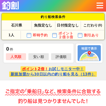
釣り船検索条件
石川県
魚指定なし
日付指定なし
こだわり
(0)
ポイント
1人
即時予約
割引あり
２倍３倍
0
件
人気順
安い順
評価順
2
ポイント
倍！
お試しモニター中！
30
13
新規加盟から
日以内の釣り船を見る（
件）