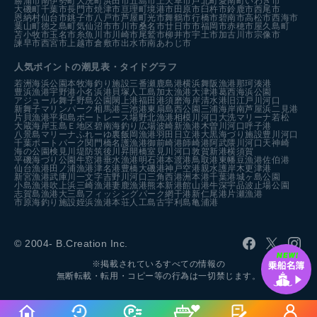
勝浦市
南伊勢町
大洗町
浜田市
五島市
上天草市
芦北町
愛南町
いわき市
大磯町
千葉市
長門市
焼津市
亘理町
境港市
田原市
臼杵市
鈴鹿市
西尾市
恩納村
仙台市
銚子市
八戸市
芦屋町
光市
舞鶴市
行橋市
碧南市
高松市
西海市
葉山町
徳之島町
気仙沼市
市川市
桑名市
廿日市市
福岡市
赤穂市
屋久島町
苫小牧市
玉名市
糸魚川市
川崎市
尾鷲市
柳井市
宇土市
加古川市
宗像市
諫早市
西宮市
上越市
倉敷市
出水市
南あわじ市
人気ポイントの潮見表・タイドグラフ
若洲海浜公園
本牧海釣り施設
三番瀬
鹿島港
横浜
舞阪漁港
那珂湊港
豊浜漁港
宇野港
小名浜港
貝塚人工島
加太漁港
大津港
葛西海浜公園
アジュール舞子
野島公園
閖上港
福田港
須磨海岸
清水港
旧江戸川河口
新舞子マリンパーク
相馬港
三池港
東扇島西公園
三浦海岸
南芦屋浜
二見港
片貝漁港
平和島ボートレース場
野北漁港
相模川河口
大洗マリーナ
若松
大蔵海岸
玉島Ｅ地区
碧南海釣り広場
波崎新漁港
木曽川河口
呼子港
八景島マリーナ
ふれーゆ裏
飯岡漁港
羽田
日立港
大黒海づり施設
豊川河口
千葉ポートパーク
関門橋
名護漁港
御前崎港
師崎港
阿武隈川河口
天神崎
海の公園
検見川堤防
筑後川昇開橋
室見川河口
敦賀新港
横須賀
平磯海づり公園
牛窓港
垂水漁港
明石港
本渡港
鳥取港
東幡豆漁港
佐伯港
仙台漁港
田ノ浦漁港
津名港
豊橋
大磯港
神戸空港親水護岸
木更津港
新宮漁港
武庫川一文字
吉野川河口
三角西港
洲本港
千葉港
城ヶ島公園
小島漁港
吹上浜
三崎漁港
妻鹿漁港
熊本新港
館山港
牛深
宇品波止場公園
志賀島漁港
大三島フィッシングパーク
網干港
新仁尾港
片瀬漁港
市原海釣り施設
姪浜漁港
本荘人工島
古宇利島
亀浦港
© 2004- B.Creation Inc.
※掲載されているすべての情報の
無断転載・転用・コピー等の行為は一切禁じます。