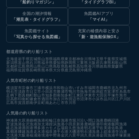
「船釣りマガジン」
「タイドグラフBI」
全国の潮汐情報
魚図鑑AIアプリ
「潮見表・タイドグラフ」
「マイAI」
魚図鑑サイト
充実の補償内容と安さ
「写真から探せる魚図鑑」
「新・遊漁船保険DX」
都道府県の釣り船リスト
北海道
岩手県
宮城県
山形県
福島県
東京都
神奈川県
埼玉県
千葉県
茨城県
新潟県
富山県
石川県
福井県
愛知県
静岡県
三重県
大阪府
兵庫県
和歌山県
京都府
広島県
岡山県
山口県
鳥取県
島根県
高知県
香川県
徳島県
愛媛県
福岡県
佐賀県
長崎県
熊本県
大分県
鹿児島県
沖縄県
人気市町村の釣り船リスト
横須賀市
宗像市
三浦市
横浜市
和歌山市
いすみ市
福岡市
鹿嶋市
北九州市
明石市
淡路市
日立市
小田原市
勝浦市
鴨川市
熱海市
南房総市
富津市
糸島市
足柄下郡真鶴町
館山市
知多郡南知多町
江東区
伊東市
大田区
平塚市
旭市
日高郡印南町
鎌倉市
酒田市
加古川市
田辺市
沼津市
小浜市
品川区
江戸川区
広島市
賀茂郡南伊豆町
南あわじ市
市川市
人気港の釣り船リスト
神湊港
大原港
鐘崎漁港
松輪江奈漁港
市堀川沿い
間口漁港
鹿嶋旧港
育波漁港
金沢漁港
加太港
姪浜漁港
小田原新港
鹿嶋新港
印南港
飯岡漁港
岐志漁港
酒田港
博多港カモメ広場前
久慈漁港
明石港
宇佐美港
佐島港
真鶴港
腰越漁港
走水港
福良港
手石港
大磯港
明石浦漁港
上総湊港
寺泊港
大洗港
大飯港
福浦港
境港中野港
金沢八景平潟
久美浜港
金田漁港
平塚新港