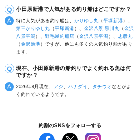
小田原新港で人気がある釣り船はどこですか？
特に人気がある釣り船は、
かりゆし丸
（
平塚新港
）、
第三かりゆし丸
（
平塚新港
）、
金沢八景 黒川丸
（
金沢
八景平潟
）、
野毛屋釣船店
（
金沢八景平潟
）、
忠彦丸
（
金沢漁港
）ですが、他にも多くの人気釣り船があり
ます。
現在、小田原新港の船釣りでよく釣れる魚は何
ですか？
2026年8月現在、
アジ
、
ハナダイ
、
タチウオ
などがよ
く釣れているようです。
釣割のSNSをフォローする