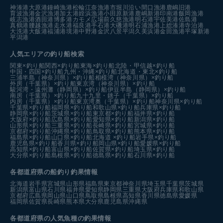
神湊港
大原港
鐘崎漁港
松輪江奈漁港
市堀川沿い
間口漁港
鹿嶋旧港
育波漁港
金沢漁港
加太港
姪浜漁港
小田原新港
鹿嶋新港
印南港
飯岡漁港
岐志漁港
酒田港
博多港カモメ広場前
久慈漁港
明石港
宇佐美港
佐島港
真鶴港
腰越漁港
走水港
福良港
手石港
大磯港
明石浦漁港
上総湊港
寺泊港
大洗港
大飯港
福浦港
境港中野港
金沢八景平潟
久美浜港
金田漁港
平塚新港
平潟港
人気エリアの釣り船検索
関東×釣り船
関西×釣り船
東海×釣り船
北陸・甲信越×釣り船
中国・四国×釣り船
九州・沖縄×釣り船
北海道・東北×釣り船
三浦半島（神奈川県）×釣り船
相模湾（神奈川県）×釣り船
外房（千葉県）×釣り船
東京湾（神奈川県）×釣り船
駿河湾・遠州灘（静岡県）×釣り船
伊豆半島（静岡県）×釣り船
南房（千葉県）×釣り船
九十九里・銚子（千葉県）×釣り船
内房（千葉県）×釣り船
東京湾奥（千葉県）×釣り船
神奈川県×釣り船
千葉県×釣り船
福岡県×釣り船
和歌山県×釣り船
兵庫県×釣り船
静岡県×釣り船
茨城県×釣り船
東京都×釣り船
福井県×釣り船
大阪府×釣り船
広島県×釣り船
愛知県×釣り船
新潟県×釣り船
山形県×釣り船
三重県×釣り船
長崎県×釣り船
宮城県×釣り船
京都府×釣り船
沖縄県×釣り船
鳥取県×釣り船
熊本県×釣り船
福島県×釣り船
山口県×釣り船
北海道 ×釣り船
岩手県×釣り船
鹿児島県×釣り船
香川県×釣り船
岡山県×釣り船
愛媛県×釣り船
高知県×釣り船
富山県×釣り船
佐賀県×釣り船
埼玉県×釣り船
大分県×釣り船
島根県×釣り船
徳島県×釣り船
石川県×釣り船
各都道府県の船釣り釣果情報
北海道
岩手県
宮城県
山形県
福島県
東京都
神奈川県
埼玉県
千葉県
茨城県
新潟県
富山県
石川県
福井県
愛知県
静岡県
三重県
大阪府
兵庫県
和歌山県
京都府
広島県
岡山県
山口県
鳥取県
島根県
高知県
香川県
徳島県
愛媛県
福岡県
佐賀県
長崎県
熊本県
大分県
鹿児島県
沖縄県
各都道府県の人気魚種の釣果情報