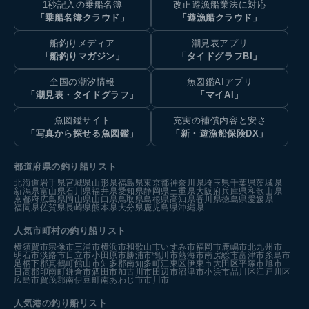
1秒記入の乗船名簿
改正遊漁船業法に対応
「乗船名簿クラウド」
「遊漁船クラウド」
船釣りメディア
潮見表アプリ
「船釣りマガジン」
「タイドグラフBI」
全国の潮汐情報
魚図鑑AIアプリ
「潮見表・タイドグラフ」
「マイAI」
魚図鑑サイト
充実の補償内容と安さ
「写真から探せる魚図鑑」
「新・遊漁船保険DX」
都道府県の釣り船リスト
北海道
岩手県
宮城県
山形県
福島県
東京都
神奈川県
埼玉県
千葉県
茨城県
新潟県
富山県
石川県
福井県
愛知県
静岡県
三重県
大阪府
兵庫県
和歌山県
京都府
広島県
岡山県
山口県
鳥取県
島根県
高知県
香川県
徳島県
愛媛県
福岡県
佐賀県
長崎県
熊本県
大分県
鹿児島県
沖縄県
人気市町村の釣り船リスト
横須賀市
宗像市
三浦市
横浜市
和歌山市
いすみ市
福岡市
鹿嶋市
北九州市
明石市
淡路市
日立市
小田原市
勝浦市
鴨川市
熱海市
南房総市
富津市
糸島市
足柄下郡真鶴町
館山市
知多郡南知多町
江東区
伊東市
大田区
平塚市
旭市
日高郡印南町
鎌倉市
酒田市
加古川市
田辺市
沼津市
小浜市
品川区
江戸川区
広島市
賀茂郡南伊豆町
南あわじ市
市川市
人気港の釣り船リスト