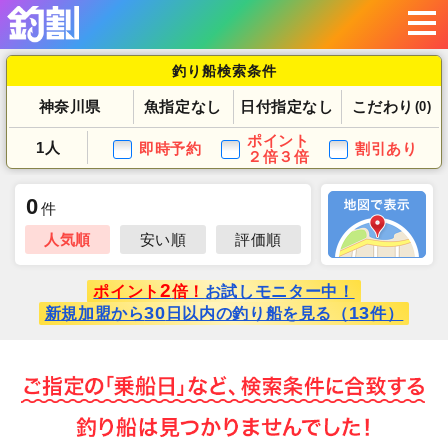
釣り船検索条件
神奈川県
魚指定なし
日付指定なし
こだわり
(0)
ポイント
1人
即時予約
割引あり
２倍３倍
0
件
人気順
安い順
評価順
2
ポイント
倍！
お試しモニター中！
30
13
新規加盟から
日以内の釣り船を見る（
件）