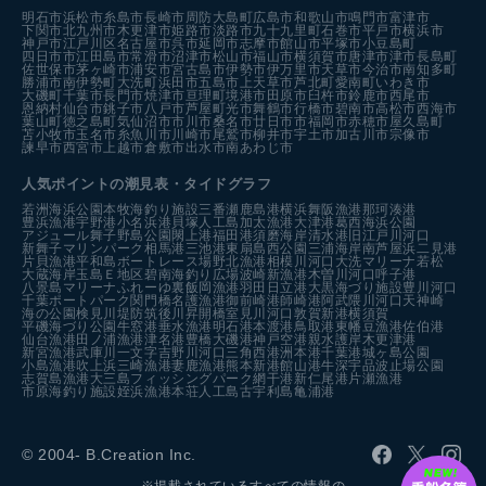
明石市
浜松市
糸島市
長崎市
周防大島町
広島市
和歌山市
鳴門市
富津市
下関市
北九州市
木更津市
姫路市
淡路市
九十九里町
石巻市
平戸市
横浜市
神戸市
江戸川区
名古屋市
呉市
延岡市
志摩市
館山市
平塚市
小豆島町
四日市市
江田島市
常滑市
沼津市
松山市
福山市
横須賀市
唐津市
津市
長島町
佐世保市
茅ヶ崎市
浦安市
宮古島市
伊勢市
伊万里市
天草市
今治市
南知多町
勝浦市
南伊勢町
大洗町
浜田市
五島市
上天草市
芦北町
愛南町
いわき市
大磯町
千葉市
長門市
焼津市
亘理町
境港市
田原市
臼杵市
鈴鹿市
西尾市
恩納村
仙台市
銚子市
八戸市
芦屋町
光市
舞鶴市
行橋市
碧南市
高松市
西海市
葉山町
徳之島町
気仙沼市
市川市
桑名市
廿日市市
福岡市
赤穂市
屋久島町
苫小牧市
玉名市
糸魚川市
川崎市
尾鷲市
柳井市
宇土市
加古川市
宗像市
諫早市
西宮市
上越市
倉敷市
出水市
南あわじ市
人気ポイントの潮見表・タイドグラフ
若洲海浜公園
本牧海釣り施設
三番瀬
鹿島港
横浜
舞阪漁港
那珂湊港
豊浜漁港
宇野港
小名浜港
貝塚人工島
加太漁港
大津港
葛西海浜公園
アジュール舞子
野島公園
閖上港
福田港
須磨海岸
清水港
旧江戸川河口
新舞子マリンパーク
相馬港
三池港
東扇島西公園
三浦海岸
南芦屋浜
二見港
片貝漁港
平和島ボートレース場
野北漁港
相模川河口
大洗マリーナ
若松
大蔵海岸
玉島Ｅ地区
碧南海釣り広場
波崎新漁港
木曽川河口
呼子港
八景島マリーナ
ふれーゆ裏
飯岡漁港
羽田
日立港
大黒海づり施設
豊川河口
千葉ポートパーク
関門橋
名護漁港
御前崎港
師崎港
阿武隈川河口
天神崎
海の公園
検見川堤防
筑後川昇開橋
室見川河口
敦賀新港
横須賀
平磯海づり公園
牛窓港
垂水漁港
明石港
本渡港
鳥取港
東幡豆漁港
佐伯港
仙台漁港
田ノ浦漁港
津名港
豊橋
大磯港
神戸空港親水護岸
木更津港
新宮漁港
武庫川一文字
吉野川河口
三角西港
洲本港
千葉港
城ヶ島公園
小島漁港
吹上浜
三崎漁港
妻鹿漁港
熊本新港
館山港
牛深
宇品波止場公園
志賀島漁港
大三島フィッシングパーク
網干港
新仁尾港
片瀬漁港
市原海釣り施設
姪浜漁港
本荘人工島
古宇利島
亀浦港
© 2004- B.Creation Inc.