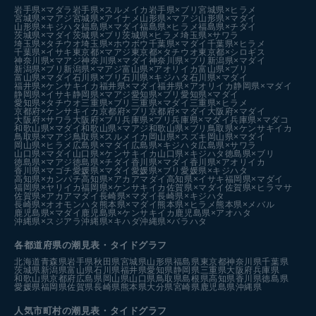
岩手県×マダラ
岩手県×スルメイカ
岩手県×ブリ
宮城県×ヒラメ
宮城県×マアジ
宮城県×アイナメ
山形県×マアジ
山形県×マダイ
山形県×キジハタ
福島県×マダイ
福島県×ヒラメ
福島県×チダイ
茨城県×マダイ
茨城県×ブリ
茨城県×ヒラメ
埼玉県×サワラ
埼玉県×タチウオ
埼玉県×ホウボウ
千葉県×マダイ
千葉県×ヒラメ
千葉県×イサキ
東京都×マアジ
東京都×タチウオ
東京都×シロギス
神奈川県×マアジ
神奈川県×マダイ
神奈川県×ブリ
新潟県×マダイ
新潟県×ブリ
新潟県×マアジ
富山県×アオリイカ
富山県×ブリ
富山県×マダイ
石川県×ブリ
石川県×キジハタ
石川県×マダイ
福井県×ケンサキイカ
福井県×マダイ
福井県×アオリイカ
静岡県×マダイ
静岡県×イサキ
静岡県×マアジ
愛知県×ブリ
愛知県×マダイ
愛知県×タチウオ
三重県×ブリ
三重県×マダイ
三重県×ヒラメ
京都府×ケンサキイカ
京都府×ブリ
京都府×マダイ
大阪府×マダイ
大阪府×サワラ
大阪府×ブリ
兵庫県×ブリ
兵庫県×マダイ
兵庫県×マダコ
和歌山県×マダイ
和歌山県×マアジ
和歌山県×ブリ
鳥取県×ケンサキイカ
鳥取県×マアジ
鳥取県×スルメイカ
岡山県×スズキ
岡山県×マダイ
岡山県×ヒラメ
広島県×マダイ
広島県×キジハタ
広島県×サワラ
山口県×マダイ
山口県×ケンサキイカ
山口県×キジハタ
徳島県×ブリ
徳島県×マアジ
徳島県×チダイ
香川県×マダイ
香川県×アオリイカ
香川県×マゴチ
愛媛県×マダイ
愛媛県×ブリ
愛媛県×キジハタ
高知県×カンパチ
高知県×アカアマダイ
高知県×イサキ
福岡県×マダイ
福岡県×ヤリイカ
福岡県×ケンサキイカ
佐賀県×マダイ
佐賀県×ヒラマサ
佐賀県×アカアマダイ
長崎県×マダイ
長崎県×キジハタ
長崎県×オオモンハタ
熊本県×マダイ
熊本県×ヒラメ
熊本県×メバル
鹿児島県×マダイ
鹿児島県×ケンサキイカ
鹿児島県×アオハタ
沖縄県×スジアラ
沖縄県×キハダ
沖縄県×バラハタ
各都道府県の潮見表
・タイドグラフ
北海道
青森県
岩手県
秋田県
宮城県
山形県
福島県
東京都
神奈川県
千葉県
茨城県
新潟県
富山県
石川県
福井県
愛知県
静岡県
三重県
大阪府
兵庫県
和歌山県
京都府
広島県
岡山県
山口県
鳥取県
島根県
高知県
香川県
徳島県
愛媛県
福岡県
佐賀県
長崎県
熊本県
大分県
宮崎県
鹿児島県
沖縄県
人気市町村の潮見表・タイドグラフ