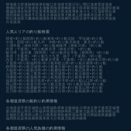
神湊港
大原港
鐘崎漁港
松輪江奈漁港
市堀川沿い
間口漁港
育波漁港
鹿嶋旧港
金沢漁港
加太港
飯岡漁港
鹿嶋新港
小田原新港
姪浜漁港
印南港
腰越漁港
佐島港
宇佐美港
真鶴港
久慈漁港
博多港カモメ広場前
明石港
酒田港
岐志漁港
手石港
走水港
福良港
大飯港
上総湊港
寺泊港
大洗港
明石浦漁港
大磯港
福浦港
長井新宿港
網代港
高浜港
平塚新港
大井漁港
片名漁港
人気エリアの釣り船検索
関東×釣り船
関西×釣り船
東海×釣り船
北陸・甲信越×釣り船
中国・四国×釣り船
九州・沖縄×釣り船
北海道・東北×釣り船
三浦半島（神奈川県）×釣り船
相模湾（神奈川県）×釣り船
外房（千葉県）×釣り船
東京湾（神奈川県）×釣り船
駿河湾・遠州灘（静岡県）×釣り船
伊豆半島（静岡県）×釣り船
南房（千葉県）×釣り船
九十九里・銚子（千葉県）×釣り船
内房（千葉県）×釣り船
東京湾奥（千葉県）×釣り船
神奈川県×釣り船
千葉県×釣り船
福岡県×釣り船
和歌山県×釣り船
兵庫県×釣り船
静岡県×釣り船
茨城県×釣り船
東京都×釣り船
福井県×釣り船
大阪府×釣り船
新潟県×釣り船
愛知県×釣り船
広島県×釣り船
山形県×釣り船
三重県×釣り船
宮城県×釣り船
京都府×釣り船
沖縄県×釣り船
長崎県×釣り船
鳥取県×釣り船
熊本県×釣り船
福島県×釣り船
鹿児島県×釣り船
岩手県×釣り船
山口県×釣り船
岡山県×釣り船
香川県×釣り船
北海道 ×釣り船
高知県×釣り船
佐賀県×釣り船
愛媛県×釣り船
埼玉県×釣り船
富山県×釣り船
石川県×釣り船
徳島県×釣り船
大分県×釣り船
島根県×釣り船
各都道府県の船釣り釣果情報
北海道
岩手県
宮城県
山形県
福島県
東京都
神奈川県
埼玉県
千葉県
茨城県
新潟県
富山県
石川県
福井県
愛知県
静岡県
三重県
大阪府
兵庫県
和歌山県
京都府
広島県
岡山県
山口県
鳥取県
島根県
高知県
香川県
徳島県
愛媛県
福岡県
佐賀県
長崎県
熊本県
大分県
鹿児島県
沖縄県
各都道府県の人気魚種の釣果情報