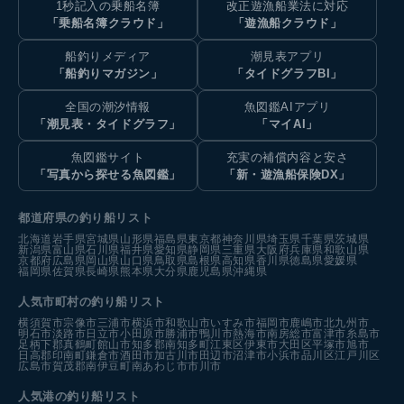
1秒記入の乗船名簿
改正遊漁船業法に対応
「乗船名簿クラウド」
「遊漁船クラウド」
船釣りメディア
潮見表アプリ
「船釣りマガジン」
「タイドグラフBI」
全国の潮汐情報
魚図鑑AIアプリ
「潮見表・タイドグラフ」
「マイAI」
魚図鑑サイト
充実の補償内容と安さ
「写真から探せる魚図鑑」
「新・遊漁船保険DX」
都道府県の釣り船リスト
北海道
岩手県
宮城県
山形県
福島県
東京都
神奈川県
埼玉県
千葉県
茨城県
新潟県
富山県
石川県
福井県
愛知県
静岡県
三重県
大阪府
兵庫県
和歌山県
京都府
広島県
岡山県
山口県
鳥取県
島根県
高知県
香川県
徳島県
愛媛県
福岡県
佐賀県
長崎県
熊本県
大分県
鹿児島県
沖縄県
人気市町村の釣り船リスト
横須賀市
宗像市
三浦市
横浜市
和歌山市
いすみ市
福岡市
鹿嶋市
北九州市
明石市
淡路市
日立市
小田原市
勝浦市
鴨川市
熱海市
南房総市
富津市
糸島市
足柄下郡真鶴町
館山市
知多郡南知多町
江東区
伊東市
大田区
平塚市
旭市
日高郡印南町
鎌倉市
酒田市
加古川市
田辺市
沼津市
小浜市
品川区
江戸川区
広島市
賀茂郡南伊豆町
南あわじ市
市川市
人気港の釣り船リスト