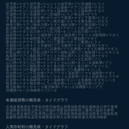
岩手県×マダラ
岩手県×スルメイカ
岩手県×ブリ
宮城県×ヒラメ
宮城県×マアジ
宮城県×アイナメ
山形県×マアジ
山形県×マダイ
山形県×キジハタ
福島県×マダイ
福島県×ヒラメ
福島県×チダイ
茨城県×マダイ
茨城県×ブリ
茨城県×ヒラメ
埼玉県×サワラ
埼玉県×タチウオ
埼玉県×ホウボウ
千葉県×マダイ
千葉県×ヒラメ
千葉県×イサキ
東京都×マアジ
東京都×タチウオ
東京都×シロギス
神奈川県×マアジ
神奈川県×マダイ
神奈川県×ブリ
新潟県×マダイ
新潟県×ブリ
新潟県×マアジ
富山県×アオリイカ
富山県×ブリ
富山県×マダイ
石川県×ブリ
石川県×キジハタ
石川県×マダイ
福井県×ケンサキイカ
福井県×マダイ
福井県×アオリイカ
静岡県×マダイ
静岡県×イサキ
静岡県×マアジ
愛知県×ブリ
愛知県×マダイ
愛知県×タチウオ
三重県×ブリ
三重県×マダイ
三重県×ヒラメ
京都府×ケンサキイカ
京都府×ブリ
京都府×マダイ
大阪府×マダイ
大阪府×サワラ
大阪府×ブリ
兵庫県×ブリ
兵庫県×マダイ
兵庫県×マダコ
和歌山県×マダイ
和歌山県×マアジ
和歌山県×ブリ
鳥取県×ケンサキイカ
鳥取県×マアジ
鳥取県×アオリイカ
岡山県×スズキ
岡山県×マダイ
岡山県×ヒラメ
広島県×マダイ
広島県×キジハタ
広島県×ブリ
山口県×マダイ
山口県×ケンサキイカ
山口県×キジハタ
徳島県×ブリ
徳島県×マアジ
徳島県×チダイ
香川県×マダイ
香川県×アオリイカ
香川県×マゴチ
愛媛県×マダイ
愛媛県×ブリ
愛媛県×キジハタ
高知県×カンパチ
高知県×アカアマダイ
高知県×イサキ
福岡県×マダイ
福岡県×ヤリイカ
福岡県×ケンサキイカ
佐賀県×マダイ
佐賀県×ヒラマサ
佐賀県×イサキ
長崎県×マダイ
長崎県×キジハタ
長崎県×オオモンハタ
熊本県×マダイ
熊本県×ヒラメ
熊本県×メバル
鹿児島県×マダイ
鹿児島県×ケンサキイカ
鹿児島県×アオハタ
沖縄県×スジアラ
沖縄県×キハダ
沖縄県×バラハタ
各都道府県の潮見表
・タイドグラフ
北海道
青森県
岩手県
秋田県
宮城県
山形県
福島県
東京都
神奈川県
千葉県
茨城県
新潟県
富山県
石川県
福井県
愛知県
静岡県
三重県
大阪府
兵庫県
和歌山県
京都府
広島県
岡山県
山口県
鳥取県
島根県
高知県
香川県
徳島県
愛媛県
福岡県
佐賀県
長崎県
熊本県
大分県
宮崎県
鹿児島県
沖縄県
人気市町村の潮見表・タイドグラフ