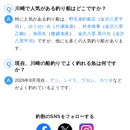
川崎で人気がある釣り船はどこですか？
特に人気がある釣り船は、
野毛屋釣船店
（
金沢八景平
潟
）、
ゆうせい丸
（
片瀬漁港
）、
村本海事
（
金沢八景
乙舳
）、
池田丸
（
腰越漁港
）、
金沢八景 黒川丸
（
金沢
八景平潟
）ですが、他にも多くの人気釣り船がありま
す。
現在、川崎の船釣りでよく釣れる魚は何です
か？
2026年8月現在、
アジ
、
シイラ
、
ワカシ
、
カツオ
など
がよく釣れているようです。
釣割のSNSをフォローする