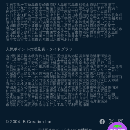
明石市
浜松市
糸島市
長崎市
周防大島町
広島市
和歌山市
鳴門市
富津市
下関市
北九州市
木更津市
姫路市
淡路市
九十九里町
石巻市
平戸市
横浜市
神戸市
江戸川区
名古屋市
呉市
延岡市
志摩市
館山市
平塚市
小豆島町
四日市市
江田島市
常滑市
沼津市
松山市
福山市
横須賀市
唐津市
津市
長島町
佐世保市
茅ヶ崎市
浦安市
宮古島市
伊勢市
伊万里市
天草市
今治市
南知多町
勝浦市
南伊勢町
大洗町
浜田市
五島市
上天草市
芦北町
愛南町
いわき市
大磯町
長門市
千葉市
焼津市
亘理町
境港市
田原市
臼杵市
鈴鹿市
西尾市
恩納村
銚子市
仙台市
八戸市
芦屋町
光市
舞鶴市
行橋市
碧南市
西海市
高松市
葉山町
徳之島町
気仙沼市
市川市
桑名市
廿日市市
福岡市
赤穂市
屋久島町
苫小牧市
玉名市
糸魚川市
川崎市
尾鷲市
柳井市
宇土市
加古川市
宗像市
諫早市
西宮市
上越市
倉敷市
出水市
南あわじ市
人気ポイントの潮見表・タイドグラフ
若洲海浜公園
本牧海釣り施設
三番瀬
鹿島港
横浜
舞阪漁港
那珂湊港
豊浜漁港
宇野港
小名浜港
貝塚人工島
加太漁港
大津港
葛西海浜公園
アジュール舞子
野島公園
閖上港
福田港
須磨海岸
清水港
旧江戸川河口
新舞子マリンパーク
相馬港
三池港
東扇島西公園
三浦海岸
南芦屋浜
二見港
片貝漁港
平和島ボートレース場
野北漁港
相模川河口
大洗マリーナ
若松
大蔵海岸
玉島Ｅ地区
碧南海釣り広場
波崎新漁港
木曽川河口
呼子港
八景島マリーナ
ふれーゆ裏
飯岡漁港
羽田
日立港
大黒海づり施設
豊川河口
千葉ポートパーク
関門橋
名護漁港
御前崎港
師崎港
阿武隈川河口
天神崎
海の公園
検見川堤防
筑後川昇開橋
室見川河口
敦賀新港
横須賀
平磯海づり公園
牛窓港
垂水漁港
明石港
本渡港
鳥取港
東幡豆漁港
佐伯港
仙台漁港
田ノ浦漁港
津名港
豊橋
大磯港
神戸空港親水護岸
木更津港
武庫川一文字
新宮漁港
吉野川河口
三角西港
洲本港
千葉港
城ヶ島公園
小島漁港
吹上浜
三崎漁港
妻鹿漁港
熊本新港
館山港
牛深
宇品波止場公園
志賀島漁港
大三島フィッシングパーク
網干港
新仁尾港
片瀬漁港
市原海釣り施設
姪浜漁港
本荘人工島
古宇利島
亀浦港
© 2004- B.Creation Inc.