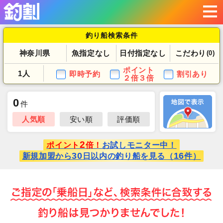
釣り船検索条件
神奈川県
魚指定なし
日付指定なし
こだわり
(0)
ポイント
1人
即時予約
割引あり
２倍３倍
0
件
人気順
安い順
評価順
2
ポイント
倍！
お試しモニター中！
30
16
新規加盟から
日以内の釣り船を見る（
件）