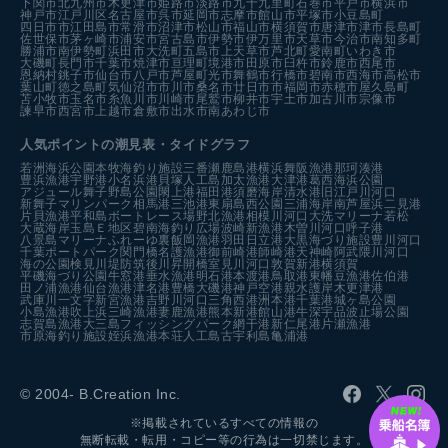
下関市
北九州市
木更津市
姫路市
淡路市
九十九里町
石巻市
平戸市
横浜市
神戸市
江戸川区
名古屋市
呉市
延岡市
志摩市
館山市
平塚市
小豆島町
四日市市
江田島市
常滑市
沼津市
松山市
福山市
横須賀市
唐津市
津市
長島町
佐世保市
茅ヶ崎市
浦安市
宮古島市
伊勢市
伊万里市
天草市
今治市
南知多町
勝浦市
南伊勢町
浜田市
大洗町
五島市
上天草市
芦北町
愛南町
いわき市
大磯町
長門市
千葉市
焼津市
亘理町
境港市
田原市
臼杵市
鈴鹿市
西尾市
恩納村
銚子市
仙台市
八戸市
芦屋町
光市
舞鶴市
行橋市
碧南市
西海市
高松市
葉山町
徳之島町
気仙沼市
市川市
桑名市
廿日市市
福岡市
赤穂市
屋久島町
苫小牧市
玉名市
糸魚川市
川崎市
尾鷲市
柳井市
宇土市
加古川市
宗像市
諫早市
西宮市
上越市
倉敷市
出水市
南あわじ市
人気ポイントの潮見表・タイドグラフ
若洲海浜公園
本牧海釣り施設
三番瀬
鹿島港
横浜
舞阪漁港
那珂湊港
豊浜漁港
宇野港
小名浜港
貝塚人工島
加太漁港
大津港
葛西海浜公園
アジュール舞子
野島公園
閖上港
福田港
須磨海岸
清水港
旧江戸川河口
新舞子マリンパーク
相馬港
三池港
東扇島西公園
三浦海岸
南芦屋浜
二見港
片貝漁港
平和島ボートレース場
野北漁港
相模川河口
大洗マリーナ
若松
大蔵海岸
玉島Ｅ地区
碧南海釣り広場
波崎新漁港
木曽川河口
呼子港
八景島マリーナ
ふれーゆ裏
飯岡漁港
羽田
日立港
大黒海づり施設
豊川河口
千葉ポートパーク
関門橋
名護漁港
御前崎港
師崎港
天神崎
阿武隈川河口
海の公園
検見川堤防
筑後川昇開橋
室見川河口
敦賀新港
横須賀
平磯海づり公園
牛窓港
垂水漁港
明石港
本渡港
鳥取港
東幡豆漁港
佐伯港
田ノ浦漁港
仙台漁港
津名港
豊橋
大磯港
神戸空港親水護岸
木更津港
武庫川一文字
新宮漁港
吉野川河口
三角西港
洲本港
千葉港
城ヶ島公園
小島漁港
吹上浜
三崎漁港
妻鹿漁港
熊本新港
館山港
牛深
宇品波止場公園
志賀島漁港
大三島フィッシングパーク
網干港
新仁尾港
片瀬漁港
市原海釣り施設
姪浜漁港
本荘人工島
古宇利島
亀浦港
© 2004- B.Creation Inc.
※掲載されているすべての情報の
無断転載・転用・コピー等の行為は一切禁じます。