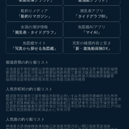
「乗船名簿クラウド」
「遊漁船クラウド」
船釣りメディア
潮見表アプリ
「船釣りマガジン」
「タイドグラフBI」
全国の潮汐情報
魚図鑑AIアプリ
「潮見表・タイドグラフ」
「マイAI」
魚図鑑サイト
充実の補償内容と安さ
「写真から探せる魚図鑑」
「新・遊漁船保険DX」
都道府県の釣り船リスト
北海道
岩手県
宮城県
山形県
福島県
東京都
神奈川県
埼玉県
千葉県
茨城県
新潟県
富山県
石川県
福井県
愛知県
静岡県
三重県
大阪府
兵庫県
和歌山県
京都府
広島県
岡山県
山口県
鳥取県
島根県
高知県
香川県
徳島県
愛媛県
福岡県
佐賀県
長崎県
熊本県
大分県
鹿児島県
沖縄県
人気市町村の釣り船リスト
横須賀市
宗像市
三浦市
横浜市
和歌山市
いすみ市
福岡市
鹿嶋市
北九州市
明石市
淡路市
日立市
小田原市
勝浦市
鴨川市
熱海市
南房総市
富津市
糸島市
足柄下郡真鶴町
館山市
知多郡南知多町
江東区
伊東市
大田区
平塚市
旭市
日高郡印南町
鎌倉市
酒田市
加古川市
田辺市
沼津市
小浜市
品川区
江戸川区
広島市
賀茂郡南伊豆町
南あわじ市
市川市
人気港の釣り船リスト
神湊港
大原港
鐘崎漁港
松輪江奈漁港
市堀川沿い
間口漁港
育波漁港