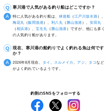
寒川港で人気がある釣り船はどこですか？
特に人気がある釣り船は、
林遊船
（
江戸川放水路
）、
梅花丸
（
飯岡漁港
）、
利八丸
（
勝山漁港
）、
安田丸
（
相浜港
）、
宝生丸
（
勝山漁港
）ですが、他にも多く
の人気釣り船があります。
現在、寒川港の船釣りでよく釣れる魚は何です
か？
2026年8月現在、
タイ
、
スルメイカ
、
アジ
、
タコ
など
がよく釣れているようです。
釣割のSNSをフォローする