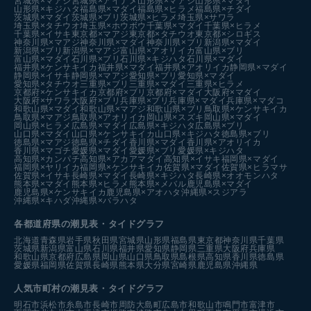
宮城県×マアジ
宮城県×アイナメ
山形県×マアジ
山形県×マダイ
山形県×キジハタ
福島県×マダイ
福島県×ヒラメ
福島県×チダイ
茨城県×マダイ
茨城県×ブリ
茨城県×ヒラメ
埼玉県×サワラ
埼玉県×タチウオ
埼玉県×ホウボウ
千葉県×マダイ
千葉県×ヒラメ
千葉県×イサキ
東京都×マアジ
東京都×タチウオ
東京都×シロギス
神奈川県×マアジ
神奈川県×マダイ
神奈川県×ブリ
新潟県×マダイ
新潟県×ブリ
新潟県×マアジ
富山県×アオリイカ
富山県×ブリ
富山県×マダイ
石川県×ブリ
石川県×キジハタ
石川県×マダイ
福井県×ケンサキイカ
福井県×マダイ
福井県×アオリイカ
静岡県×マダイ
静岡県×イサキ
静岡県×マアジ
愛知県×ブリ
愛知県×マダイ
愛知県×タチウオ
三重県×ブリ
三重県×マダイ
三重県×ヒラメ
京都府×ケンサキイカ
京都府×ブリ
京都府×マダイ
大阪府×マダイ
大阪府×サワラ
大阪府×ブリ
兵庫県×ブリ
兵庫県×マダイ
兵庫県×マダコ
和歌山県×マダイ
和歌山県×マアジ
和歌山県×ブリ
鳥取県×ケンサキイカ
鳥取県×マアジ
鳥取県×アオリイカ
岡山県×スズキ
岡山県×マダイ
岡山県×ヒラメ
広島県×マダイ
広島県×キジハタ
広島県×ブリ
山口県×マダイ
山口県×ケンサキイカ
山口県×キジハタ
徳島県×ブリ
徳島県×マアジ
徳島県×チダイ
香川県×マダイ
香川県×アオリイカ
香川県×マゴチ
愛媛県×マダイ
愛媛県×ブリ
愛媛県×キジハタ
高知県×カンパチ
高知県×アカアマダイ
高知県×イサキ
福岡県×マダイ
福岡県×ヤリイカ
福岡県×ケンサキイカ
佐賀県×マダイ
佐賀県×ヒラマサ
佐賀県×イサキ
長崎県×マダイ
長崎県×キジハタ
長崎県×オオモンハタ
熊本県×マダイ
熊本県×ヒラメ
熊本県×メバル
鹿児島県×マダイ
鹿児島県×ケンサキイカ
鹿児島県×アオハタ
沖縄県×スジアラ
沖縄県×キハダ
沖縄県×バラハタ
各都道府県の潮見表
・タイドグラフ
北海道
青森県
岩手県
秋田県
宮城県
山形県
福島県
東京都
神奈川県
千葉県
茨城県
新潟県
富山県
石川県
福井県
愛知県
静岡県
三重県
大阪府
兵庫県
和歌山県
京都府
広島県
岡山県
山口県
鳥取県
島根県
高知県
香川県
徳島県
愛媛県
福岡県
佐賀県
長崎県
熊本県
大分県
宮崎県
鹿児島県
沖縄県
人気市町村の潮見表・タイドグラフ
明石市
浜松市
糸島市
長崎市
周防大島町
広島市
和歌山市
鳴門市
富津市