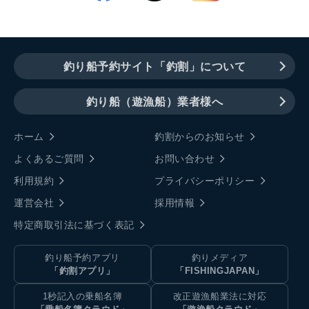
釣り船予約サイト「釣割」について
釣り船（遊漁船）業者様へ
ホーム
釣割からのお知らせ
よくあるご質問
お問い合わせ
利用規約
プライバシーポリシー
運営会社
採用情報
特定商取引法に基づく表記
釣り船予約アプリ
釣りメディア
「釣割アプリ」
「FISHINGJAPAN」
1秒記入の乗船名簿
改正遊漁船業法に対応