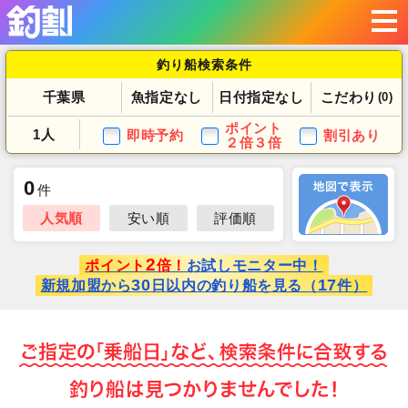
釣り船検索条件
千葉県
魚指定なし
日付指定なし
こだわり
(0)
ポイント
1人
即時予約
割引あり
２倍３倍
0
件
人気順
安い順
評価順
2
ポイント
倍！
お試しモニター中！
30
17
新規加盟から
日以内の釣り船を見る（
件）