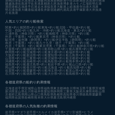
鹿嶋旧港
金沢漁港
加太港
飯岡漁港
鹿嶋新港
小田原新港
姪浜漁港
印南港
腰越漁港
佐島港
宇佐美港
真鶴港
久慈漁港
博多港カモメ広場前
明石港
酒田港
岐志漁港
手石港
走水港
福良港
大飯港
上総湊港
寺泊港
大洗港
明石浦漁港
大磯港
福浦港
長井新宿港
網代港
高浜港
平塚新港
大井漁港
片名漁港
人気エリアの釣り船検索
関東×釣り船
関西×釣り船
東海×釣り船
北陸・甲信越×釣り船
中国・四国×釣り船
九州・沖縄×釣り船
北海道・東北×釣り船
三浦半島（神奈川県）×釣り船
相模湾（神奈川県）×釣り船
外房（千葉県）×釣り船
東京湾（神奈川県）×釣り船
駿河湾・遠州灘（静岡県）×釣り船
伊豆半島（静岡県）×釣り船
南房（千葉県）×釣り船
九十九里・銚子（千葉県）×釣り船
内房（千葉県）×釣り船
東京湾奥（千葉県）×釣り船
神奈川県×釣り船
千葉県×釣り船
福岡県×釣り船
和歌山県×釣り船
兵庫県×釣り船
静岡県×釣り船
茨城県×釣り船
東京都×釣り船
福井県×釣り船
大阪府×釣り船
新潟県×釣り船
愛知県×釣り船
広島県×釣り船
山形県×釣り船
三重県×釣り船
宮城県×釣り船
京都府×釣り船
沖縄県×釣り船
長崎県×釣り船
鳥取県×釣り船
熊本県×釣り船
福島県×釣り船
鹿児島県×釣り船
岩手県×釣り船
山口県×釣り船
岡山県×釣り船
香川県×釣り船
北海道 ×釣り船
高知県×釣り船
佐賀県×釣り船
愛媛県×釣り船
埼玉県×釣り船
富山県×釣り船
石川県×釣り船
徳島県×釣り船
大分県×釣り船
島根県×釣り船
各都道府県の船釣り釣果情報
北海道
岩手県
宮城県
山形県
福島県
東京都
神奈川県
埼玉県
千葉県
茨城県
新潟県
富山県
石川県
福井県
愛知県
静岡県
三重県
大阪府
兵庫県
和歌山県
京都府
広島県
岡山県
山口県
鳥取県
島根県
高知県
香川県
徳島県
愛媛県
福岡県
佐賀県
長崎県
熊本県
大分県
鹿児島県
沖縄県
各都道府県の人気魚種の釣果情報
岩手県×マダラ
岩手県×スルメイカ
岩手県×ブリ
宮城県×ヒラメ