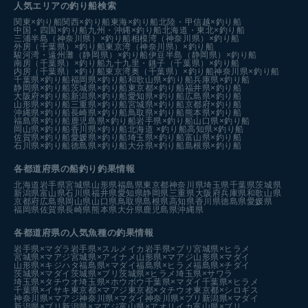
人気エリアの釣り船検索
関東×釣り船
関西×釣り船
東海×釣り船
北陸・甲信越×釣り船
中国・四国×釣り船
九州・沖縄×釣り船
北海道・東北×釣り船
三浦半島（神奈川県）×釣り船
相模湾（神奈川県）×釣り船
外房（千葉県）×釣り船
東京湾（神奈川県）×釣り船
駿河湾・遠州灘（静岡県）×釣り船
伊豆半島（静岡県）×釣り船
南房（千葉県）×釣り船
九十九里・銚子（千葉県）×釣り船
内房（千葉県）×釣り船
東京湾奥（千葉県）×釣り船
神奈川県×釣り船
千葉県×釣り船
福岡県×釣り船
和歌山県×釣り船
兵庫県×釣り船
静岡県×釣り船
茨城県×釣り船
東京都×釣り船
福井県×釣り船
大阪府×釣り船
新潟県×釣り船
愛知県×釣り船
広島県×釣り船
山形県×釣り船
三重県×釣り船
宮城県×釣り船
京都府×釣り船
沖縄県×釣り船
長崎県×釣り船
鳥取県×釣り船
熊本県×釣り船
福島県×釣り船
鹿児島県×釣り船
岩手県×釣り船
山口県×釣り船
岡山県×釣り船
香川県×釣り船
北海道 ×釣り船
高知県×釣り船
佐賀県×釣り船
愛媛県×釣り船
埼玉県×釣り船
富山県×釣り船
石川県×釣り船
徳島県×釣り船
大分県×釣り船
島根県×釣り船
各都道府県の船釣り釣果情報
北海道
岩手県
宮城県
山形県
福島県
東京都
神奈川県
埼玉県
千葉県
茨城県
新潟県
富山県
石川県
福井県
愛知県
静岡県
三重県
大阪府
兵庫県
和歌山県
京都府
広島県
岡山県
山口県
鳥取県
島根県
高知県
香川県
徳島県
愛媛県
福岡県
佐賀県
長崎県
熊本県
大分県
鹿児島県
沖縄県
各都道府県の人気魚種の釣果情報
岩手県×マダラ
岩手県×スルメイカ
岩手県×ブリ
宮城県×ヒラメ
宮城県×マアジ
宮城県×アイナメ
山形県×マアジ
山形県×マダイ
山形県×キジハタ
福島県×マダイ
福島県×ヒラメ
福島県×チダイ
茨城県×マダイ
茨城県×ブリ
茨城県×ヒラメ
埼玉県×サワラ
埼玉県×タチウオ
埼玉県×ホウボウ
千葉県×マダイ
千葉県×ヒラメ
千葉県×イサキ
東京都×マアジ
東京都×タチウオ
東京都×シロギス
神奈川県×マアジ
神奈川県×マダイ
神奈川県×ブリ
新潟県×マダイ
新潟県×ブリ
新潟県×マアジ
富山県×アオリイカ
富山県×ブリ