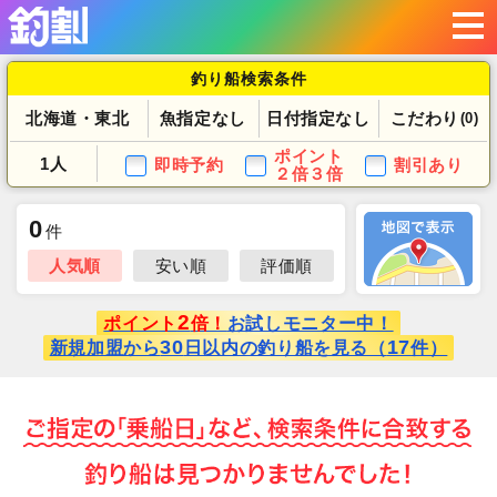
釣り船検索条件
北海道・東北
魚指定なし
日付指定なし
こだわり
(0)
ポイント
1人
即時予約
割引あり
２倍３倍
0
件
人気順
安い順
評価順
2
ポイント
倍！
お試しモニター中！
30
17
新規加盟から
日以内の釣り船を見る（
件）