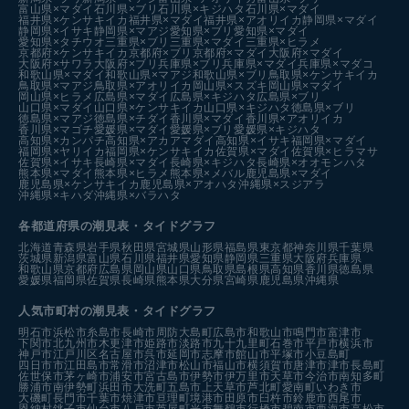
富山県×マダイ
石川県×ブリ
石川県×キジハタ
石川県×マダイ
福井県×ケンサキイカ
福井県×マダイ
福井県×アオリイカ
静岡県×マダイ
静岡県×イサキ
静岡県×マアジ
愛知県×ブリ
愛知県×マダイ
愛知県×タチウオ
三重県×ブリ
三重県×マダイ
三重県×ヒラメ
京都府×ケンサキイカ
京都府×ブリ
京都府×マダイ
大阪府×マダイ
大阪府×サワラ
大阪府×ブリ
兵庫県×ブリ
兵庫県×マダイ
兵庫県×マダコ
和歌山県×マダイ
和歌山県×マアジ
和歌山県×ブリ
鳥取県×ケンサキイカ
鳥取県×マアジ
鳥取県×アオリイカ
岡山県×スズキ
岡山県×マダイ
岡山県×ヒラメ
広島県×マダイ
広島県×キジハタ
広島県×ブリ
山口県×マダイ
山口県×ケンサキイカ
山口県×キジハタ
徳島県×ブリ
徳島県×マアジ
徳島県×チダイ
香川県×マダイ
香川県×アオリイカ
香川県×マゴチ
愛媛県×マダイ
愛媛県×ブリ
愛媛県×キジハタ
高知県×カンパチ
高知県×アカアマダイ
高知県×イサキ
福岡県×マダイ
福岡県×ヤリイカ
福岡県×ケンサキイカ
佐賀県×マダイ
佐賀県×ヒラマサ
佐賀県×イサキ
長崎県×マダイ
長崎県×キジハタ
長崎県×オオモンハタ
熊本県×マダイ
熊本県×ヒラメ
熊本県×メバル
鹿児島県×マダイ
鹿児島県×ケンサキイカ
鹿児島県×アオハタ
沖縄県×スジアラ
沖縄県×キハダ
沖縄県×バラハタ
各都道府県の潮見表
・タイドグラフ
北海道
青森県
岩手県
秋田県
宮城県
山形県
福島県
東京都
神奈川県
千葉県
茨城県
新潟県
富山県
石川県
福井県
愛知県
静岡県
三重県
大阪府
兵庫県
和歌山県
京都府
広島県
岡山県
山口県
鳥取県
島根県
高知県
香川県
徳島県
愛媛県
福岡県
佐賀県
長崎県
熊本県
大分県
宮崎県
鹿児島県
沖縄県
人気市町村の潮見表・タイドグラフ
明石市
浜松市
糸島市
長崎市
周防大島町
広島市
和歌山市
鳴門市
富津市
下関市
北九州市
木更津市
姫路市
淡路市
九十九里町
石巻市
平戸市
横浜市
神戸市
江戸川区
名古屋市
呉市
延岡市
志摩市
館山市
平塚市
小豆島町
四日市市
江田島市
常滑市
沼津市
松山市
福山市
横須賀市
唐津市
津市
長島町
佐世保市
茅ヶ崎市
浦安市
宮古島市
伊勢市
伊万里市
天草市
今治市
南知多町
勝浦市
南伊勢町
浜田市
大洗町
五島市
上天草市
芦北町
愛南町
いわき市
大磯町
長門市
千葉市
焼津市
亘理町
境港市
田原市
臼杵市
鈴鹿市
西尾市