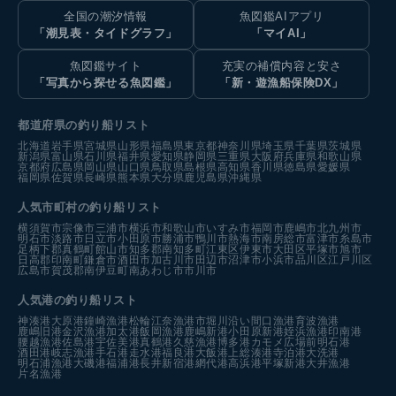
全国の潮汐情報
魚図鑑AIアプリ
「潮見表・タイドグラフ」
「マイAI」
魚図鑑サイト
充実の補償内容と安さ
「写真から探せる魚図鑑」
「新・遊漁船保険DX」
都道府県の釣り船リスト
北海道
岩手県
宮城県
山形県
福島県
東京都
神奈川県
埼玉県
千葉県
茨城県
新潟県
富山県
石川県
福井県
愛知県
静岡県
三重県
大阪府
兵庫県
和歌山県
京都府
広島県
岡山県
山口県
鳥取県
島根県
高知県
香川県
徳島県
愛媛県
福岡県
佐賀県
長崎県
熊本県
大分県
鹿児島県
沖縄県
人気市町村の釣り船リスト
横須賀市
宗像市
三浦市
横浜市
和歌山市
いすみ市
福岡市
鹿嶋市
北九州市
明石市
淡路市
日立市
小田原市
勝浦市
鴨川市
熱海市
南房総市
富津市
糸島市
足柄下郡真鶴町
館山市
知多郡南知多町
江東区
伊東市
大田区
平塚市
旭市
日高郡印南町
鎌倉市
酒田市
加古川市
田辺市
沼津市
小浜市
品川区
江戸川区
広島市
賀茂郡南伊豆町
南あわじ市
市川市
人気港の釣り船リスト
神湊港
大原港
鐘崎漁港
松輪江奈漁港
市堀川沿い
間口漁港
育波漁港
鹿嶋旧港
金沢漁港
加太港
飯岡漁港
鹿嶋新港
小田原新港
姪浜漁港
印南港
腰越漁港
佐島港
宇佐美港
真鶴港
久慈漁港
博多港カモメ広場前
明石港
酒田港
岐志漁港
手石港
走水港
福良港
大飯港
上総湊港
寺泊港
大洗港
明石浦漁港
大磯港
福浦港
長井新宿港
網代港
高浜港
平塚新港
大井漁港
片名漁港