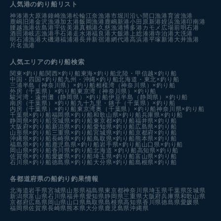
人気港の釣り船リスト
神湊港
大原港
鐘崎漁港
松輪江奈漁港
市堀川沿い
間口漁港
育波漁港
鹿嶋旧港
金沢漁港
加太港
飯岡漁港
鹿嶋新港
小田原新港
姪浜漁港
印南港
腰越漁港
佐島港
宇佐美港
真鶴港
久慈漁港
博多港カモメ広場前
明石港
酒田港
岐志漁港
手石港
走水港
福良港
大飯港
上総湊港
寺泊港
大洗港
明石浦漁港
大磯港
福浦港
長井新宿港
網代港
高浜港
平塚新港
大井漁港
片名漁港
人気エリアの釣り船検索
関東×釣り船
関西×釣り船
東海×釣り船
北陸・甲信越×釣り船
中国・四国×釣り船
九州・沖縄×釣り船
北海道・東北×釣り船
三浦半島（神奈川県）×釣り船
相模湾（神奈川県）×釣り船
外房（千葉県）×釣り船
東京湾（神奈川県）×釣り船
駿河湾・遠州灘（静岡県）×釣り船
伊豆半島（静岡県）×釣り船
南房（千葉県）×釣り船
九十九里・銚子（千葉県）×釣り船
内房（千葉県）×釣り船
東京湾奥（千葉県）×釣り船
神奈川県×釣り船
千葉県×釣り船
福岡県×釣り船
和歌山県×釣り船
兵庫県×釣り船
静岡県×釣り船
茨城県×釣り船
東京都×釣り船
福井県×釣り船
大阪府×釣り船
新潟県×釣り船
愛知県×釣り船
広島県×釣り船
山形県×釣り船
三重県×釣り船
宮城県×釣り船
京都府×釣り船
沖縄県×釣り船
長崎県×釣り船
鳥取県×釣り船
熊本県×釣り船
福島県×釣り船
鹿児島県×釣り船
岩手県×釣り船
山口県×釣り船
岡山県×釣り船
香川県×釣り船
北海道 ×釣り船
高知県×釣り船
佐賀県×釣り船
愛媛県×釣り船
埼玉県×釣り船
富山県×釣り船
石川県×釣り船
徳島県×釣り船
大分県×釣り船
島根県×釣り船
各都道府県の船釣り釣果情報
北海道
岩手県
宮城県
山形県
福島県
東京都
神奈川県
埼玉県
千葉県
茨城県
新潟県
富山県
石川県
福井県
愛知県
静岡県
三重県
大阪府
兵庫県
和歌山県
京都府
広島県
岡山県
山口県
鳥取県
島根県
高知県
香川県
徳島県
愛媛県
福岡県
佐賀県
長崎県
熊本県
大分県
鹿児島県
沖縄県