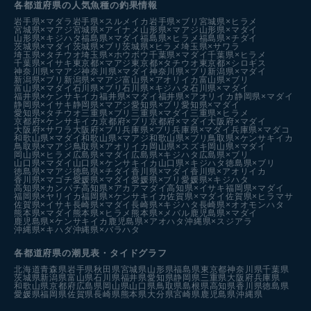
各都道府県の人気魚種の釣果情報
岩手県×マダラ
岩手県×スルメイカ
岩手県×ブリ
宮城県×ヒラメ
宮城県×マアジ
宮城県×アイナメ
山形県×マアジ
山形県×マダイ
山形県×キジハタ
福島県×マダイ
福島県×ヒラメ
福島県×チダイ
茨城県×マダイ
茨城県×ブリ
茨城県×ヒラメ
埼玉県×サワラ
埼玉県×タチウオ
埼玉県×ホウボウ
千葉県×マダイ
千葉県×ヒラメ
千葉県×イサキ
東京都×マアジ
東京都×タチウオ
東京都×シロギス
神奈川県×マアジ
神奈川県×マダイ
神奈川県×ブリ
新潟県×マダイ
新潟県×ブリ
新潟県×マアジ
富山県×アオリイカ
富山県×ブリ
富山県×マダイ
石川県×ブリ
石川県×キジハタ
石川県×マダイ
福井県×ケンサキイカ
福井県×マダイ
福井県×アオリイカ
静岡県×マダイ
静岡県×イサキ
静岡県×マアジ
愛知県×ブリ
愛知県×マダイ
愛知県×タチウオ
三重県×ブリ
三重県×マダイ
三重県×ヒラメ
京都府×ケンサキイカ
京都府×ブリ
京都府×マダイ
大阪府×マダイ
大阪府×サワラ
大阪府×ブリ
兵庫県×ブリ
兵庫県×マダイ
兵庫県×マダコ
和歌山県×マダイ
和歌山県×マアジ
和歌山県×ブリ
鳥取県×ケンサキイカ
鳥取県×マアジ
鳥取県×アオリイカ
岡山県×スズキ
岡山県×マダイ
岡山県×ヒラメ
広島県×マダイ
広島県×キジハタ
広島県×ブリ
山口県×マダイ
山口県×ケンサキイカ
山口県×キジハタ
徳島県×ブリ
徳島県×マアジ
徳島県×チダイ
香川県×マダイ
香川県×アオリイカ
香川県×マゴチ
愛媛県×マダイ
愛媛県×ブリ
愛媛県×キジハタ
高知県×カンパチ
高知県×アカアマダイ
高知県×イサキ
福岡県×マダイ
福岡県×ヤリイカ
福岡県×ケンサキイカ
佐賀県×マダイ
佐賀県×ヒラマサ
佐賀県×イサキ
長崎県×マダイ
長崎県×キジハタ
長崎県×オオモンハタ
熊本県×マダイ
熊本県×ヒラメ
熊本県×メバル
鹿児島県×マダイ
鹿児島県×ケンサキイカ
鹿児島県×アオハタ
沖縄県×スジアラ
沖縄県×キハダ
沖縄県×バラハタ
各都道府県の潮見表
・タイドグラフ
北海道
青森県
岩手県
秋田県
宮城県
山形県
福島県
東京都
神奈川県
千葉県
茨城県
新潟県
富山県
石川県
福井県
愛知県
静岡県
三重県
大阪府
兵庫県
和歌山県
京都府
広島県
岡山県
山口県
鳥取県
島根県
高知県
香川県
徳島県
愛媛県
福岡県
佐賀県
長崎県
熊本県
大分県
宮崎県
鹿児島県
沖縄県