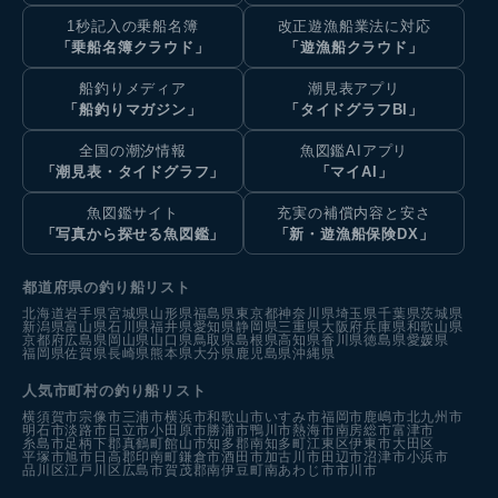
1秒記入の乗船名簿
改正遊漁船業法に対応
「乗船名簿クラウド」
「遊漁船クラウド」
船釣りメディア
潮見表アプリ
「船釣りマガジン」
「タイドグラフBI」
全国の潮汐情報
魚図鑑AIアプリ
「潮見表・タイドグラフ」
「マイAI」
魚図鑑サイト
充実の補償内容と安さ
「写真から探せる魚図鑑」
「新・遊漁船保険DX」
都道府県の釣り船リスト
北海道
岩手県
宮城県
山形県
福島県
東京都
神奈川県
埼玉県
千葉県
茨城県
新潟県
富山県
石川県
福井県
愛知県
静岡県
三重県
大阪府
兵庫県
和歌山県
京都府
広島県
岡山県
山口県
鳥取県
島根県
高知県
香川県
徳島県
愛媛県
福岡県
佐賀県
長崎県
熊本県
大分県
鹿児島県
沖縄県
人気市町村の釣り船リスト
横須賀市
宗像市
三浦市
横浜市
和歌山市
いすみ市
福岡市
鹿嶋市
北九州市
明石市
淡路市
日立市
小田原市
勝浦市
鴨川市
熱海市
南房総市
富津市
糸島市
足柄下郡真鶴町
館山市
知多郡南知多町
江東区
伊東市
大田区
平塚市
旭市
日高郡印南町
鎌倉市
酒田市
加古川市
田辺市
沼津市
小浜市
品川区
江戸川区
広島市
賀茂郡南伊豆町
南あわじ市
市川市