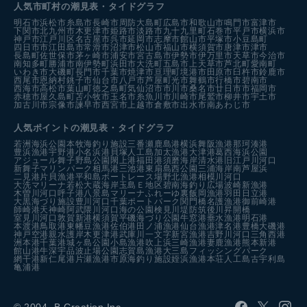
人気市町村の潮見表・タイドグラフ
明石市
浜松市
糸島市
長崎市
周防大島町
広島市
和歌山市
鳴門市
富津市
下関市
北九州市
木更津市
姫路市
淡路市
九十九里町
石巻市
平戸市
横浜市
神戸市
江戸川区
名古屋市
呉市
延岡市
志摩市
館山市
平塚市
小豆島町
四日市市
江田島市
常滑市
沼津市
松山市
福山市
横須賀市
唐津市
津市
長島町
佐世保市
茅ヶ崎市
浦安市
宮古島市
伊勢市
伊万里市
天草市
今治市
南知多町
勝浦市
南伊勢町
浜田市
大洗町
五島市
上天草市
芦北町
愛南町
いわき市
大磯町
長門市
千葉市
焼津市
亘理町
境港市
田原市
臼杵市
鈴鹿市
西尾市
恩納村
銚子市
仙台市
八戸市
芦屋町
光市
舞鶴市
行橋市
碧南市
西海市
高松市
葉山町
徳之島町
気仙沼市
市川市
桑名市
廿日市市
福岡市
赤穂市
屋久島町
苫小牧市
玉名市
糸魚川市
川崎市
尾鷲市
柳井市
宇土市
加古川市
宗像市
諫早市
西宮市
上越市
倉敷市
出水市
南あわじ市
人気ポイントの潮見表・タイドグラフ
若洲海浜公園
本牧海釣り施設
三番瀬
鹿島港
横浜
舞阪漁港
那珂湊港
豊浜漁港
宇野港
小名浜港
貝塚人工島
加太漁港
大津港
葛西海浜公園
アジュール舞子
野島公園
閖上港
福田港
須磨海岸
清水港
旧江戸川河口
新舞子マリンパーク
相馬港
三池港
東扇島西公園
三浦海岸
南芦屋浜
二見港
片貝漁港
平和島ボートレース場
野北漁港
相模川河口
大洗マリーナ
若松
大蔵海岸
玉島Ｅ地区
碧南海釣り広場
波崎新漁港
木曽川河口
呼子港
八景島マリーナ
ふれーゆ裏
飯岡漁港
羽田
日立港
大黒海づり施設
豊川河口
千葉ポートパーク
関門橋
名護漁港
御前崎港
師崎港
天神崎
阿武隈川河口
海の公園
検見川堤防
筑後川昇開橋
室見川河口
敦賀新港
横須賀
平磯海づり公園
牛窓港
垂水漁港
明石港
本渡港
鳥取港
東幡豆漁港
佐伯港
田ノ浦漁港
仙台漁港
津名港
豊橋
大磯港
神戸空港親水護岸
木更津港
武庫川一文字
新宮漁港
吉野川河口
三角西港
洲本港
千葉港
城ヶ島公園
小島漁港
吹上浜
三崎漁港
妻鹿漁港
熊本新港
館山港
牛深
宇品波止場公園
志賀島漁港
大三島フィッシングパーク
網干港
新仁尾港
片瀬漁港
市原海釣り施設
姪浜漁港
本荘人工島
古宇利島
亀浦港
© 2004- B.Creation Inc.