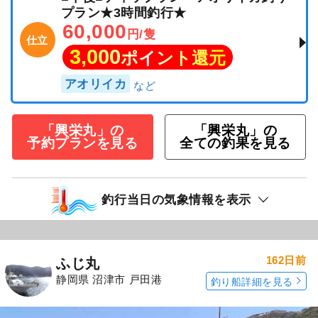
プラン★3時間釣行★
60,000
円/隻
仕立
3,000
ポイント還元
アオリイカ
「興栄丸」の
「興栄丸」の
予約プランを見る
全ての釣果を見る
釣行当日の気象情報を表示
162日前
ふじ丸
静岡県 沼津市 戸田港
釣り船詳細を見る