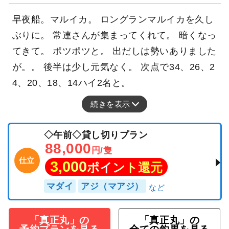
早夜船。マルイカ。 ロングランマルイカを久し
ぶりに。 常連さんが集まってくれて。 暗くなっ
てきて。 ポツポツと。 出だしは勢いありました
が。。 後半は少し元気なく。 次点で34、26、2
4、20、18、14ハイ2名と。
続きを表示
◇午前◇貸し切りプラン
88,000
円/隻
仕立
3,000
ポイント還元
マダイ
アジ（マアジ）
「真正丸」の
「真正丸」の