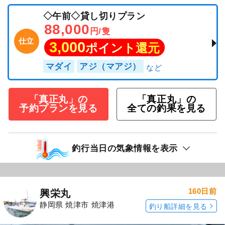
◇午前◇貸し切りプラン
88,000
円/隻
仕立
3,000
ポイント還元
マダイ
アジ（マアジ）
「真正丸」の
「真正丸」の
予約プランを見る
全ての釣果を見る
釣行当日の気象情報を表示
160日前
興栄丸
静岡県 焼津市 焼津港
釣り船詳細を見る