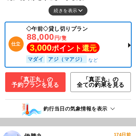
続きを表示
◇午前◇貸し切りプラン
88,000
円/隻
仕立
3,000
ポイント還元
マダイ
アジ（マアジ）
「真正丸」の
「真正丸」の
予約プランを見る
全ての釣果を見る
釣行当日の気象情報を表示
174日前