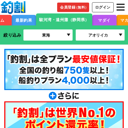
会員登録
ログイン
（無料）
駿河湾・遠州灘（静岡県）
ーム
最新釣果
マダイ
マ
絞り込み
東海
アオリイカ