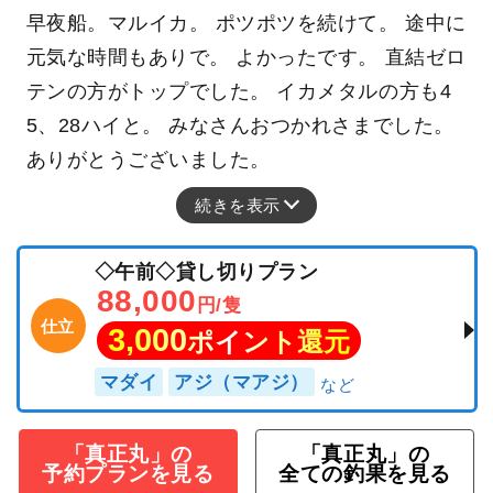
早夜船。マルイカ。 ポツポツを続けて。 途中に
元気な時間もありで。 よかったです。 直結ゼロ
テンの方がトップでした。 イカメタルの方も4
5、28ハイと。 みなさんおつかれさまでした。
ありがとうございました。
続きを表示
◇午前◇貸し切りプラン
88,000
円/隻
仕立
3,000
ポイント還元
マダイ
アジ（マアジ）
「真正丸」の
「真正丸」の
予約プランを見る
全ての釣果を見る