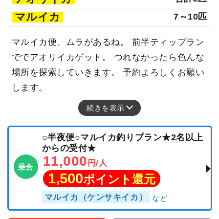
マルイカ
7～10匹
マルイカ便、ムラがあるね。 前半ティップラン
ででアオリイカゲット。 つれなかったら色んな
場所を探索していきます。 予約よろしくお願い
します。
続きを表示
○半夜便○マルイカ釣りプラン★2名以上
からの受付★
11,000
円/人
乗合
1,500
ポイント還元
マルイカ（ケンサキイカ）