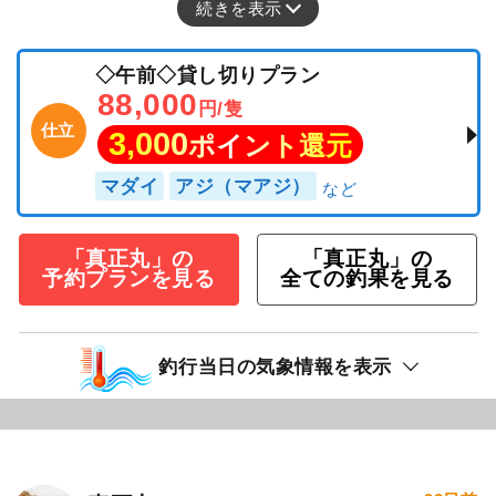
続きを表示
◇午前◇貸し切りプラン
88,000
円/隻
仕立
3,000
ポイント還元
マダイ
アジ（マアジ）
「真正丸」の
「真正丸」の
予約プランを見る
全ての釣果を見る
釣行当日の気象情報を表示