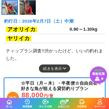
釣行日：2026年2月7日（土）中潮
アオリイカ
0.90～1.30kg
ヤリイカ
ティップラン調査!!渋かったけど、いいの釣れま
した。
続きを表示
☆平日（月～木）・半夜便☆自由自在！
好きな魚が狙える貸切釣りプラン
88,000
円/隻
仕立
3,000
ポイント還元