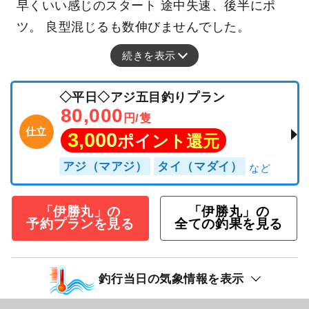
早くいい感じのスタート 途中失速、後半にポ
ツ。 良型混じるも数伸びませんでした。
続きを表示
◇平日◇アジ五目釣りプラン
80,000
円/隻
仕立
3,000
ポイント還元
アジ（マアジ）
タイ（マダイ）
「伊勝丸」の
「伊勝丸」の
予約プランを見る
全ての釣果を見る
釣行当日の気象情報を表示