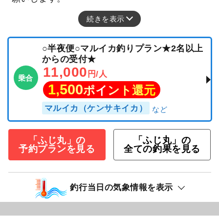
続きを表示
○半夜便○マルイカ釣りプラン★2名以上
からの受付★
11,000
円/人
乗合
1,500
ポイント還元
マルイカ（ケンサキイカ）
「ふじ丸」の
「ふじ丸」の
予約プランを見る
全ての釣果を見る
釣行当日の気象情報を表示