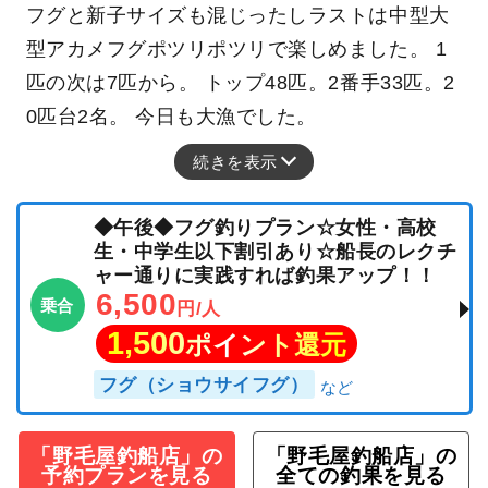
フグと新子サイズも混じったしラストは中型大
型アカメフグポツリポツリで楽しめました。 1
匹の次は7匹から。 トップ48匹。2番手33匹。2
0匹台2名。 今日も大漁でした。
続きを表示
◆午後◆フグ釣りプラン☆女性・高校
生・中学生以下割引あり☆船長のレクチ
ャー通りに実践すれば釣果アップ！！
6,500
乗合
円/人
1,500
ポイント還元
フグ（ショウサイフグ）
「野毛屋釣船店」の
「野毛屋釣船店」の
予約プランを見る
全ての釣果を見る