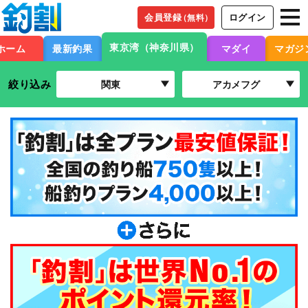
会員登録
ログイン
（無料）
東京湾（神奈川県）
ホーム
最新釣果
マダイ
マガジ
絞り込み
関東
アカメフグ