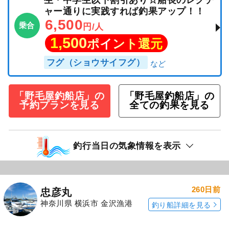
生・中学生以下割引あり☆船長のレクチ
ャー通りに実践すれば釣果アップ！！
6,500
乗合
円/人
1,500
ポイント還元
フグ（ショウサイフグ）
「野毛屋釣船店」の
「野毛屋釣船店」の
予約プランを見る
全ての釣果を見る
釣行当日の気象情報を表示
260日前
忠彦丸
神奈川県 横浜市 金沢漁港
釣り船詳細を見る