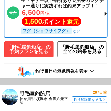
生・中学生以下割引あり☆船長のレクチ
ャー通りに実践すれば釣果アップ！！
6,500
乗合
円/人
1,500
ポイント還元
フグ（ショウサイフグ）
「野毛屋釣船店」の
「野毛屋釣船店」の
予約プランを見る
全ての釣果を見る
釣行当日の気象情報を表示
267日前
野毛屋釣船店
神奈川県 横浜市 金沢八景平
釣り船詳細を見る
潟