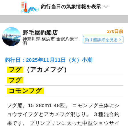
釣行当日の気象情報を表示
270日前
野毛屋釣船店
神奈川県 横浜市 金沢八景平
釣り船詳細を見る
潟
釣行日：2025年11月11日（火）小潮
フグ
（アカメフグ）
フグ
コモンフグ
フグ船。15-38cm1-48匹。 コモンフグ主体にシ
ョウサイフグとアカメフグ混じり。 ３種混合釣
果です。 ブリンブリンに太った中型ショウサイ