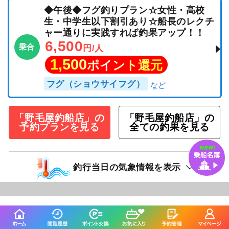
◆午後◆フグ釣りプラン☆女性・高校
生・中学生以下割引あり☆船長のレクチ
ャー通りに実践すれば釣果アップ！！
6,500
乗合
円/人
1,500
ポイント還元
フグ（ショウサイフグ）
「野毛屋釣船店」の
「野毛屋釣船店」の
予約プランを見る
全ての釣果を見る
釣行当日の気象情報を表示
271日前