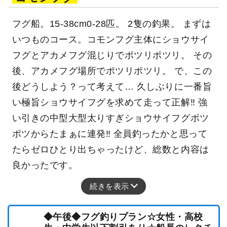
フグ船。15-38cm0-28匹。 2隻の釣果。 まずは
いつものコース。コモンフグ主体にショウサイ
フグとアカメフグ混じりでポツリポツリ。 その
後、アカメフグ場所でポツリポツリ。 で、この
後どうしよう？って考えて… 久しぶりに一番旨
い極旨ショウサイフグを求めて走って正解‼ 強
い引きの中型大型太りすぎショウサイフグポツ
ポツからたまぁに連発‼ 全員釣ったかと思って
たらゼロひとり出ちゃったけど、総数と内容は
良かったです。
続きを表示
◆午後◆フグ釣りプラン☆女性・高校