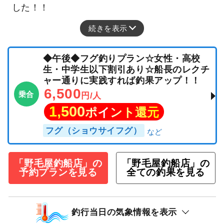
した！！
続きを表示
◆午後◆フグ釣りプラン☆女性・高校
生・中学生以下割引あり☆船長のレクチ
ャー通りに実践すれば釣果アップ！！
6,500
乗合
円/人
1,500
ポイント還元
フグ（ショウサイフグ）
「野毛屋釣船店」の
「野毛屋釣船店」の
予約プランを見る
全ての釣果を見る
釣行当日の気象情報を表示