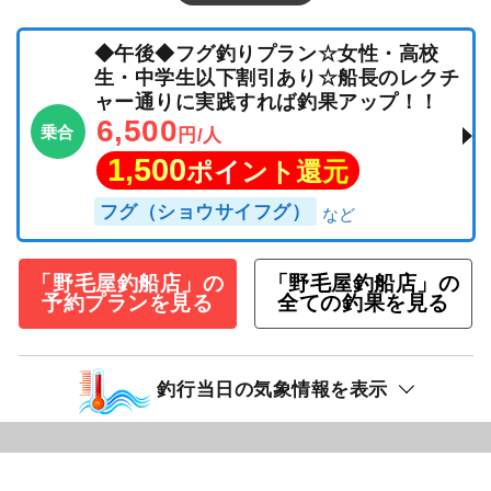
◆午後◆フグ釣りプラン☆女性・高校
生・中学生以下割引あり☆船長のレクチ
ャー通りに実践すれば釣果アップ！！
6,500
乗合
円/人
1,500
ポイント還元
フグ（ショウサイフグ）
「野毛屋釣船店」の
「野毛屋釣船店」の
予約プランを見る
全ての釣果を見る
釣行当日の気象情報を表示