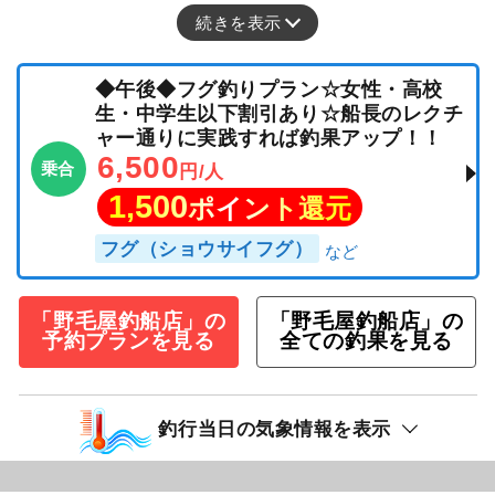
続きを表示
◆午後◆フグ釣りプラン☆女性・高校
生・中学生以下割引あり☆船長のレクチ
ャー通りに実践すれば釣果アップ！！
6,500
乗合
円/人
1,500
ポイント還元
フグ（ショウサイフグ）
「野毛屋釣船店」の
「野毛屋釣船店」の
予約プランを見る
全ての釣果を見る
釣行当日の気象情報を表示