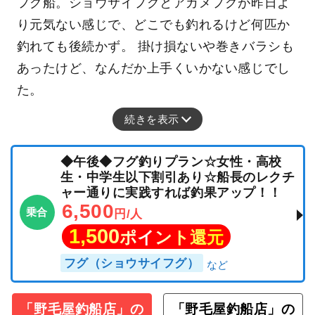
フグ船。ショウサイフグとアカメフグが昨日よ
り元気ない感じで、どこでも釣れるけど何匹か
釣れても後続かず。 掛け損ないや巻きバラシも
あったけど、なんだか上手くいかない感じでし
た。
続きを表示
◆午後◆フグ釣りプラン☆女性・高校
生・中学生以下割引あり☆船長のレクチ
ャー通りに実践すれば釣果アップ！！
6,500
乗合
円/人
1,500
ポイント還元
フグ（ショウサイフグ）
「野毛屋釣船店」の
「野毛屋釣船店」の