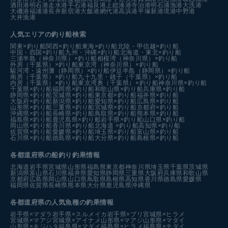
酒田港
明石港
走水港
手石港
福良港
上総湊港
寺泊港
明石浦漁港
大洗港
大磯港
福浦港
長井新宿港
大飯港
網代港
高浜港
平塚新港
境港中野港
大井漁港
人気エリアの釣り船検索
関東×釣り船
関西×釣り船
東海×釣り船
北陸・甲信越×釣り船
中国・四国×釣り船
九州・沖縄×釣り船
北海道・東北×釣り船
三浦半島（神奈川県）×釣り船
相模湾（神奈川県）×釣り船
外房（千葉県）×釣り船
東京湾（神奈川県）×釣り船
駿河湾・遠州灘（静岡県）×釣り船
伊豆半島（静岡県）×釣り船
南房（千葉県）×釣り船
九十九里・銚子（千葉県）×釣り船
内房（千葉県）×釣り船
東京湾奥（千葉県）×釣り船
神奈川県×釣り船
千葉県×釣り船
福岡県×釣り船
和歌山県×釣り船
兵庫県×釣り船
静岡県×釣り船
茨城県×釣り船
東京都×釣り船
福井県×釣り船
大阪府×釣り船
新潟県×釣り船
愛知県×釣り船
広島県×釣り船
山形県×釣り船
三重県×釣り船
宮城県×釣り船
京都府×釣り船
沖縄県×釣り船
長崎県×釣り船
鳥取県×釣り船
熊本県×釣り船
福島県×釣り船
鹿児島県×釣り船
岩手県×釣り船
山口県×釣り船
岡山県×釣り船
香川県×釣り船
北海道 ×釣り船
高知県×釣り船
佐賀県×釣り船
愛媛県×釣り船
埼玉県×釣り船
富山県×釣り船
石川県×釣り船
徳島県×釣り船
大分県×釣り船
島根県×釣り船
各都道府県の船釣り釣果情報
北海道
岩手県
宮城県
山形県
福島県
東京都
神奈川県
埼玉県
千葉県
茨城県
新潟県
富山県
石川県
福井県
愛知県
静岡県
三重県
大阪府
兵庫県
和歌山県
京都府
広島県
岡山県
山口県
鳥取県
島根県
高知県
香川県
徳島県
愛媛県
福岡県
佐賀県
長崎県
熊本県
大分県
鹿児島県
沖縄県
各都道府県の人気魚種の釣果情報
岩手県×マダラ
岩手県×スルメイカ
岩手県×ブリ
宮城県×ヒラメ
宮城県×マアジ
宮城県×アイナメ
山形県×マアジ
山形県×マダイ
山形県×キジハタ
福島県×マダイ
福島県×ヒラメ
福島県×チダイ