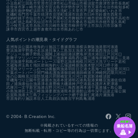
小豆島町
江田島市
常滑市
沼津市
松山市
福山市
横須賀市
唐津市
津市
長島町
佐世保市
茅ヶ崎市
浦安市
宮古島市
伊勢市
伊万里市
天草市
今治市
南知多町
勝浦市
南伊勢町
浜田市
五島市
大洗町
上天草市
芦北町
愛南町
いわき市
大磯町
長門市
千葉市
焼津市
亘理町
境港市
田原市
臼杵市
鈴鹿市
西尾市
恩納村
銚子市
仙台市
八戸市
芦屋町
光市
舞鶴市
行橋市
碧南市
西海市
高松市
葉山町
徳之島町
気仙沼市
市川市
廿日市市
桑名市
福岡市
赤穂市
屋久島町
苫小牧市
玉名市
糸魚川市
川崎市
尾鷲市
柳井市
宇土市
加古川市
宗像市
諫早市
西宮市
上越市
倉敷市
出水市
南あわじ市
人気ポイントの潮見表・タイドグラフ
若洲海浜公園
本牧海釣り施設
三番瀬
鹿島港
横浜
舞阪漁港
那珂湊港
豊浜漁港
宇野港
小名浜港
貝塚人工島
加太漁港
大津港
葛西海浜公園
アジュール舞子
野島公園
閖上港
福田港
須磨海岸
清水港
旧江戸川河口
新舞子マリンパーク
相馬港
三池港
東扇島西公園
三浦海岸
南芦屋浜
二見港
片貝漁港
平和島ボートレース場
野北漁港
相模川河口
大洗マリーナ
若松
大蔵海岸
玉島Ｅ地区
碧南海釣り広場
波崎新漁港
木曽川河口
呼子港
八景島マリーナ
ふれーゆ裏
飯岡漁港
羽田
日立港
大黒海づり施設
豊川河口
千葉ポートパーク
関門橋
名護漁港
御前崎港
師崎港
天神崎
阿武隈川河口
海の公園
検見川堤防
筑後川昇開橋
室見川河口
敦賀新港
横須賀
平磯海づり公園
牛窓港
垂水漁港
本渡港
明石港
鳥取港
東幡豆漁港
佐伯港
田ノ浦漁港
仙台漁港
津名港
豊橋
大磯港
神戸空港親水護岸
木更津港
武庫川一文字
新宮漁港
吉野川河口
三角西港
洲本港
千葉港
城ヶ島公園
小島漁港
吹上浜
三崎漁港
妻鹿漁港
熊本新港
館山港
牛深
宇品波止場公園
志賀島漁港
大三島フィッシングパーク
網干港
新仁尾港
片瀬漁港
市原海釣り施設
本荘人工島
姪浜漁港
古宇利島
亀浦港
© 2004- B.Creation Inc.
※掲載されているすべての情報の
無断転載・転用・コピー等の行為は一切禁じます。