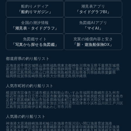
船釣りメディア
潮見表アプリ
「船釣りマガジン」
「タイドグラフBI」
全国の潮汐情報
魚図鑑AIアプリ
「潮見表・タイドグラフ」
「マイAI」
魚図鑑サイト
充実の補償内容と安さ
「写真から探せる魚図鑑」
「新・遊漁船保険DX」
都道府県の釣り船リスト
北海道
岩手県
宮城県
山形県
福島県
東京都
神奈川県
埼玉県
千葉県
茨城県
新潟県
富山県
石川県
福井県
愛知県
静岡県
三重県
大阪府
兵庫県
和歌山県
京都府
広島県
岡山県
山口県
鳥取県
島根県
高知県
香川県
徳島県
愛媛県
福岡県
佐賀県
長崎県
熊本県
大分県
鹿児島県
沖縄県
人気市町村の釣り船リスト
横須賀市
宗像市
三浦市
横浜市
和歌山市
いすみ市
福岡市
鹿嶋市
北九州市
明石市
淡路市
日立市
小田原市
勝浦市
鴨川市
熱海市
南房総市
富津市
糸島市
足柄下郡真鶴町
館山市
知多郡南知多町
江東区
伊東市
大田区
平塚市
旭市
日高郡印南町
鎌倉市
酒田市
加古川市
田辺市
沼津市
小浜市
品川区
江戸川区
広島市
賀茂郡南伊豆町
南あわじ市
市川市
人気港の釣り船リスト
神湊港
大原港
鐘崎漁港
松輪江奈漁港
市堀川沿い
間口漁港
育波漁港
金沢漁港
鹿嶋旧港
加太港
鹿嶋新港
小田原新港
印南港
飯岡漁港
姪浜漁港
博多港カモメ広場前
腰越漁港
佐島港
宇佐美港
真鶴港
久慈漁港
岐志漁港