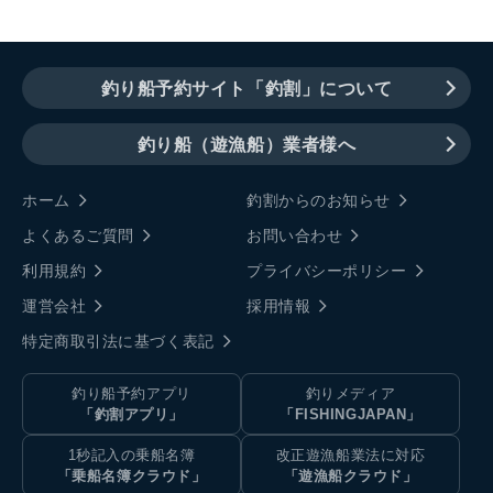
釣り船予約サイト「釣割」について
釣り船（遊漁船）業者様へ
ホーム
釣割からのお知らせ
よくあるご質問
お問い合わせ
利用規約
プライバシーポリシー
運営会社
採用情報
特定商取引法に基づく表記
釣り船予約アプリ
釣りメディア
「釣割アプリ」
「FISHINGJAPAN」
1秒記入の乗船名簿
改正遊漁船業法に対応
「乗船名簿クラウド」
「遊漁船クラウド」