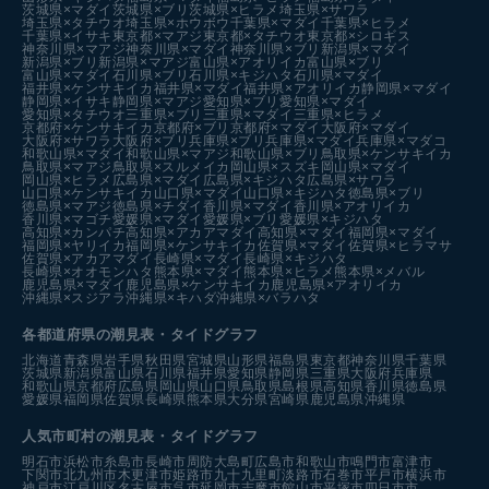
茨城県×マダイ
茨城県×ブリ
茨城県×ヒラメ
埼玉県×サワラ
埼玉県×タチウオ
埼玉県×ホウボウ
千葉県×マダイ
千葉県×ヒラメ
千葉県×イサキ
東京都×マアジ
東京都×タチウオ
東京都×シロギス
神奈川県×マアジ
神奈川県×マダイ
神奈川県×ブリ
新潟県×マダイ
新潟県×ブリ
新潟県×マアジ
富山県×アオリイカ
富山県×ブリ
富山県×マダイ
石川県×ブリ
石川県×キジハタ
石川県×マダイ
福井県×ケンサキイカ
福井県×マダイ
福井県×アオリイカ
静岡県×マダイ
静岡県×イサキ
静岡県×マアジ
愛知県×ブリ
愛知県×マダイ
愛知県×タチウオ
三重県×ブリ
三重県×マダイ
三重県×ヒラメ
京都府×ケンサキイカ
京都府×ブリ
京都府×マダイ
大阪府×マダイ
大阪府×サワラ
大阪府×ブリ
兵庫県×ブリ
兵庫県×マダイ
兵庫県×マダコ
和歌山県×マダイ
和歌山県×マアジ
和歌山県×ブリ
鳥取県×ケンサキイカ
鳥取県×マアジ
鳥取県×スルメイカ
岡山県×スズキ
岡山県×マダイ
岡山県×ヒラメ
広島県×マダイ
広島県×キジハタ
広島県×サワラ
山口県×ケンサキイカ
山口県×マダイ
山口県×キジハタ
徳島県×ブリ
徳島県×マアジ
徳島県×チダイ
香川県×マダイ
香川県×アオリイカ
香川県×マゴチ
愛媛県×マダイ
愛媛県×ブリ
愛媛県×キジハタ
高知県×カンパチ
高知県×アカアマダイ
高知県×マダイ
福岡県×マダイ
福岡県×ヤリイカ
福岡県×ケンサキイカ
佐賀県×マダイ
佐賀県×ヒラマサ
佐賀県×アカアマダイ
長崎県×マダイ
長崎県×キジハタ
長崎県×オオモンハタ
熊本県×マダイ
熊本県×ヒラメ
熊本県×メバル
鹿児島県×マダイ
鹿児島県×ケンサキイカ
鹿児島県×アオリイカ
沖縄県×スジアラ
沖縄県×キハダ
沖縄県×バラハタ
各都道府県の潮見表
・タイドグラフ
北海道
青森県
岩手県
秋田県
宮城県
山形県
福島県
東京都
神奈川県
千葉県
茨城県
新潟県
富山県
石川県
福井県
愛知県
静岡県
三重県
大阪府
兵庫県
和歌山県
京都府
広島県
岡山県
山口県
鳥取県
島根県
高知県
香川県
徳島県
愛媛県
福岡県
佐賀県
長崎県
熊本県
大分県
宮崎県
鹿児島県
沖縄県
人気市町村の潮見表・タイドグラフ
明石市
浜松市
糸島市
長崎市
周防大島町
広島市
和歌山市
鳴門市
富津市
下関市
北九州市
木更津市
姫路市
九十九里町
淡路市
石巻市
平戸市
横浜市
神戸市
江戸川区
名古屋市
呉市
延岡市
志摩市
館山市
平塚市
四日市市