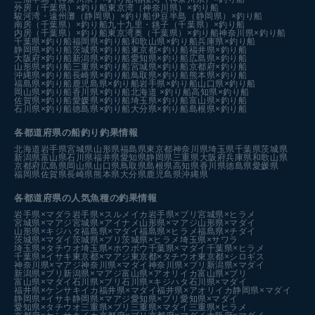
外房（千葉県）×釣り船
東京湾（神奈川県）×釣り船
駿河湾・遠州灘（静岡県）×釣り船
伊豆半島（静岡県）×釣り船
南房（千葉県）×釣り船
九十九里・銚子（千葉県）×釣り船
内房（千葉県）×釣り船
東京湾奥（千葉県）×釣り船
神奈川県×釣り船
千葉県×釣り船
福岡県×釣り船
和歌山県×釣り船
兵庫県×釣り船
静岡県×釣り船
茨城県×釣り船
東京都×釣り船
福井県×釣り船
大阪府×釣り船
新潟県×釣り船
愛知県×釣り船
広島県×釣り船
山形県×釣り船
三重県×釣り船
宮城県×釣り船
京都府×釣り船
沖縄県×釣り船
長崎県×釣り船
鳥取県×釣り船
熊本県×釣り船
福島県×釣り船
鹿児島県×釣り船
岩手県×釣り船
山口県×釣り船
岡山県×釣り船
香川県×釣り船
北海道 ×釣り船
高知県×釣り船
佐賀県×釣り船
愛媛県×釣り船
埼玉県×釣り船
富山県×釣り船
石川県×釣り船
徳島県×釣り船
大分県×釣り船
島根県×釣り船
各都道府県の船釣り釣果情報
北海道
岩手県
宮城県
山形県
福島県
東京都
神奈川県
埼玉県
千葉県
茨城県
新潟県
富山県
石川県
福井県
愛知県
静岡県
三重県
大阪府
兵庫県
和歌山県
京都府
広島県
岡山県
山口県
鳥取県
島根県
高知県
香川県
徳島県
愛媛県
福岡県
佐賀県
長崎県
熊本県
大分県
鹿児島県
沖縄県
各都道府県の人気魚種の釣果情報
岩手県×マダラ
岩手県×スルメイカ
岩手県×ブリ
宮城県×ヒラメ
宮城県×マアジ
宮城県×アイナメ
山形県×マアジ
山形県×マダイ
山形県×キジハタ
福島県×マダイ
福島県×ヒラメ
福島県×チダイ
茨城県×マダイ
茨城県×ブリ
茨城県×ヒラメ
埼玉県×サワラ
埼玉県×タチウオ
埼玉県×ホウボウ
千葉県×マダイ
千葉県×ヒラメ
千葉県×イサキ
東京都×マアジ
東京都×タチウオ
東京都×シロギス
神奈川県×マアジ
神奈川県×マダイ
神奈川県×ブリ
新潟県×マダイ
新潟県×ブリ
新潟県×マアジ
富山県×アオリイカ
富山県×ブリ
富山県×マダイ
石川県×ブリ
石川県×キジハタ
石川県×マダイ
福井県×ケンサキイカ
福井県×マダイ
福井県×アオリイカ
静岡県×マダイ
静岡県×イサキ
静岡県×マアジ
愛知県×ブリ
愛知県×マダイ
愛知県×タチウオ
三重県×ブリ
三重県×マダイ
三重県×ヒラメ