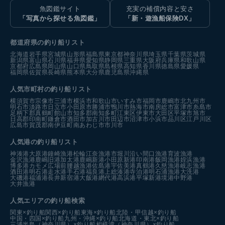
魚図鑑サイト
充実の補償内容と安さ
「写真から探せる魚図鑑」
「新・遊漁船保険DX」
都道府県の釣り船リスト
北海道
岩手県
宮城県
山形県
福島県
東京都
神奈川県
埼玉県
千葉県
茨城県
新潟県
富山県
石川県
福井県
愛知県
静岡県
三重県
大阪府
兵庫県
和歌山県
京都府
広島県
岡山県
山口県
鳥取県
島根県
高知県
香川県
徳島県
愛媛県
福岡県
佐賀県
長崎県
熊本県
大分県
鹿児島県
沖縄県
人気市町村の釣り船リスト
横須賀市
宗像市
三浦市
横浜市
和歌山市
いすみ市
福岡市
鹿嶋市
北九州市
明石市
淡路市
日立市
小田原市
勝浦市
鴨川市
熱海市
南房総市
富津市
糸島市
足柄下郡真鶴町
館山市
知多郡南知多町
江東区
伊東市
大田区
平塚市
旭市
日高郡印南町
鎌倉市
酒田市
加古川市
田辺市
沼津市
小浜市
品川区
江戸川区
広島市
賀茂郡南伊豆町
南あわじ市
市川市
人気港の釣り船リスト
神湊港
大原港
鐘崎漁港
松輪江奈漁港
市堀川沿い
間口漁港
育波漁港
金沢漁港
鹿嶋旧港
加太港
鹿嶋新港
小田原新港
印南港
飯岡漁港
姪浜漁港
博多港カモメ広場前
腰越漁港
佐島港
宇佐美港
真鶴港
久慈漁港
岐志漁港
酒田港
明石港
走水港
手石港
福良港
上総湊港
寺泊港
明石浦漁港
大洗港
大磯港
福浦港
長井新宿港
大飯港
網代港
高浜港
平塚新港
境港中野港
大井漁港
人気エリアの釣り船検索
関東×釣り船
関西×釣り船
東海×釣り船
北陸・甲信越×釣り船
中国・四国×釣り船
九州・沖縄×釣り船
北海道・東北×釣り船
三浦半島（神奈川県）×釣り船
相模湾（神奈川県）×釣り船