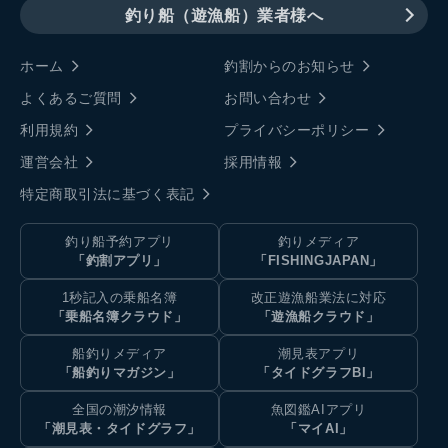
釣り船（遊漁船）業者様へ
ホーム
釣割からのお知らせ
よくあるご質問
お問い合わせ
利用規約
プライバシーポリシー
運営会社
採用情報
特定商取引法に基づく表記
釣り船予約アプリ
釣りメディア
「釣割アプリ」
「FISHINGJAPAN」
1秒記入の乗船名簿
改正遊漁船業法に対応
「乗船名簿クラウド」
「遊漁船クラウド」
船釣りメディア
潮見表アプリ
「船釣りマガジン」
「タイドグラフBI」
全国の潮汐情報
魚図鑑AIアプリ
「潮見表・タイドグラフ」
「マイAI」