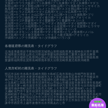
京都府×ケンサキイカ
京都府×ブリ
京都府×マダイ
大阪府×マダイ
大阪府×サワラ
大阪府×ブリ
兵庫県×ブリ
兵庫県×マダイ
兵庫県×マダコ
和歌山県×マダイ
和歌山県×マアジ
和歌山県×ブリ
鳥取県×ケンサキイカ
鳥取県×マアジ
鳥取県×スルメイカ
岡山県×スズキ
岡山県×マダイ
岡山県×ヒラメ
広島県×マダイ
広島県×キジハタ
広島県×サワラ
山口県×ケンサキイカ
山口県×マダイ
山口県×キジハタ
徳島県×ブリ
徳島県×マアジ
徳島県×チダイ
香川県×マダイ
香川県×アオリイカ
香川県×マゴチ
愛媛県×マダイ
愛媛県×ブリ
愛媛県×キジハタ
高知県×カンパチ
高知県×アカアマダイ
高知県×マダイ
福岡県×マダイ
福岡県×ヤリイカ
福岡県×ケンサキイカ
佐賀県×マダイ
佐賀県×ヒラマサ
佐賀県×アカアマダイ
長崎県×マダイ
長崎県×キジハタ
長崎県×オオモンハタ
熊本県×マダイ
熊本県×ヒラメ
熊本県×メバル
鹿児島県×マダイ
鹿児島県×ケンサキイカ
鹿児島県×アオリイカ
沖縄県×スジアラ
沖縄県×キハダ
沖縄県×バラハタ
各都道府県の潮見表
・タイドグラフ
北海道
青森県
岩手県
秋田県
宮城県
山形県
福島県
東京都
神奈川県
千葉県
茨城県
新潟県
富山県
石川県
福井県
愛知県
静岡県
三重県
大阪府
兵庫県
和歌山県
京都府
広島県
岡山県
山口県
鳥取県
島根県
高知県
香川県
徳島県
愛媛県
福岡県
佐賀県
長崎県
熊本県
大分県
宮崎県
鹿児島県
沖縄県
人気市町村の潮見表・タイドグラフ
明石市
浜松市
糸島市
長崎市
周防大島町
広島市
和歌山市
鳴門市
富津市
下関市
北九州市
木更津市
姫路市
九十九里町
淡路市
石巻市
平戸市
横浜市
神戸市
江戸川区
名古屋市
呉市
延岡市
志摩市
館山市
平塚市
四日市市
小豆島町
江田島市
常滑市
沼津市
松山市
福山市
横須賀市
唐津市
津市
長島町
佐世保市
茅ヶ崎市
浦安市
宮古島市
伊勢市
伊万里市
天草市
今治市
南知多町
勝浦市
南伊勢町
浜田市
五島市
大洗町
上天草市
芦北町
愛南町
いわき市
大磯町
長門市
千葉市
焼津市
亘理町
境港市
田原市
臼杵市
鈴鹿市
西尾市
恩納村
銚子市
仙台市
八戸市
芦屋町
光市
舞鶴市
行橋市
碧南市
西海市
高松市
葉山町
徳之島町
気仙沼市
市川市
廿日市市
桑名市
福岡市
赤穂市
屋久島町
苫小牧市
玉名市
糸魚川市
川崎市
尾鷲市
柳井市
宇土市
加古川市
宗像市
諫早市
西宮市
上越市
倉敷市
出水市
南あわじ市