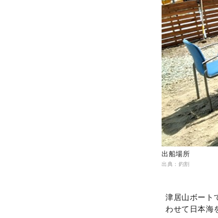
出船場所
出典：釣割
津居山ボート
わせて日本海