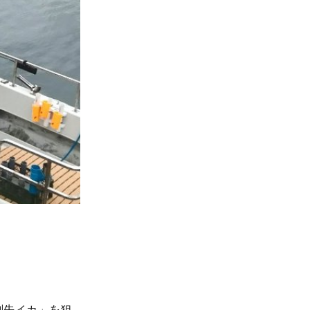
剣先イカ」を狙