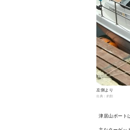
左側より
出典：釣割
津居山ボート
主なターゲッ