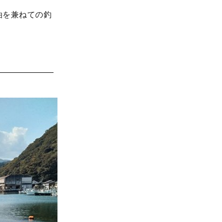
泊を兼ねての釣