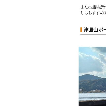
また出船場所
りもおすすめ
津居山ボ