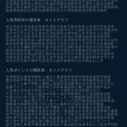
北海道
青森県
岩手県
秋田県
宮城県
山形県
福島県
東京都
神奈川県
千葉県
茨城県
新潟県
富山県
石川県
福井県
愛知県
静岡県
三重県
大阪府
兵庫県
和歌山県
京都府
広島県
岡山県
山口県
鳥取県
島根県
高知県
香川県
徳島県
愛媛県
福岡県
佐賀県
長崎県
熊本県
大分県
宮崎県
鹿児島県
沖縄県
人気市町村の潮見表・タイドグラフ
明石市
浜松市
糸島市
長崎市
周防大島町
広島市
和歌山市
鳴門市
富津市
下関市
北九州市
木更津市
姫路市
淡路市
九十九里町
石巻市
平戸市
横浜市
神戸市
江戸川区
名古屋市
呉市
延岡市
志摩市
館山市
平塚市
小豆島町
四日市市
江田島市
常滑市
沼津市
松山市
福山市
横須賀市
唐津市
津市
長島町
佐世保市
茅ヶ崎市
浦安市
宮古島市
伊勢市
伊万里市
天草市
今治市
南知多町
勝浦市
南伊勢町
浜田市
大洗町
五島市
上天草市
芦北町
愛南町
いわき市
大磯町
長門市
千葉市
焼津市
亘理町
境港市
田原市
臼杵市
鈴鹿市
西尾市
恩納村
銚子市
仙台市
八戸市
芦屋町
光市
舞鶴市
行橋市
碧南市
西海市
高松市
葉山町
徳之島町
気仙沼市
市川市
桑名市
廿日市市
福岡市
赤穂市
屋久島町
苫小牧市
玉名市
糸魚川市
川崎市
尾鷲市
柳井市
宇土市
加古川市
宗像市
諫早市
西宮市
上越市
倉敷市
出水市
南あわじ市
人気ポイントの潮見表・タイドグラフ
若洲海浜公園
本牧海釣り施設
三番瀬
鹿島港
横浜
舞阪漁港
那珂湊港
豊浜漁港
宇野港
小名浜港
貝塚人工島
加太漁港
大津港
葛西海浜公園
アジュール舞子
野島公園
閖上港
福田港
須磨海岸
清水港
旧江戸川河口
新舞子マリンパーク
相馬港
三池港
東扇島西公園
三浦海岸
南芦屋浜
二見港
片貝漁港
平和島ボートレース場
野北漁港
相模川河口
大洗マリーナ
若松
大蔵海岸
玉島Ｅ地区
碧南海釣り広場
波崎新漁港
木曽川河口
呼子港
八景島マリーナ
ふれーゆ裏
飯岡漁港
羽田
日立港
大黒海づり施設
豊川河口
千葉ポートパーク
関門橋
名護漁港
御前崎港
師崎港
天神崎
阿武隈川河口
海の公園
検見川堤防
筑後川昇開橋
室見川河口
敦賀新港
横須賀
平磯海づり公園
牛窓港
垂水漁港
明石港
本渡港
鳥取港
東幡豆漁港
佐伯港
田ノ浦漁港
仙台漁港
津名港
豊橋
大磯港
神戸空港親水護岸
木更津港
武庫川一文字
新宮漁港
吉野川河口
三角西港
洲本港
千葉港
城ヶ島公園
小島漁港
吹上浜
三崎漁港
妻鹿漁港
熊本新港
館山港
牛深
宇品波止場公園
志賀島漁港
大三島フィッシングパーク
網干港
新仁尾港
片瀬漁港
市原海釣り施設
姪浜漁港
本荘人工島
古宇利島