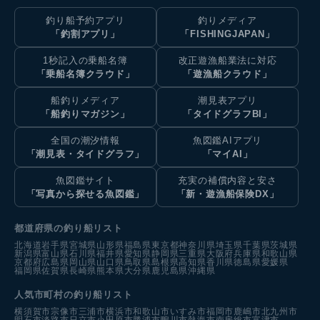
釣り船予約アプリ
釣りメディア
「釣割アプリ」
「FISHINGJAPAN」
1秒記入の乗船名簿
改正遊漁船業法に対応
「乗船名簿クラウド」
「遊漁船クラウド」
船釣りメディア
潮見表アプリ
「船釣りマガジン」
「タイドグラフBI」
全国の潮汐情報
魚図鑑AIアプリ
「潮見表・タイドグラフ」
「マイAI」
魚図鑑サイト
充実の補償内容と安さ
「写真から探せる魚図鑑」
「新・遊漁船保険DX」
都道府県の釣り船リスト
北海道
岩手県
宮城県
山形県
福島県
東京都
神奈川県
埼玉県
千葉県
茨城県
新潟県
富山県
石川県
福井県
愛知県
静岡県
三重県
大阪府
兵庫県
和歌山県
京都府
広島県
岡山県
山口県
鳥取県
島根県
高知県
香川県
徳島県
愛媛県
福岡県
佐賀県
長崎県
熊本県
大分県
鹿児島県
沖縄県
人気市町村の釣り船リスト
横須賀市
宗像市
三浦市
横浜市
和歌山市
いすみ市
福岡市
鹿嶋市
北九州市
明石市
淡路市
日立市
小田原市
勝浦市
鴨川市
熱海市
南房総市
富津市