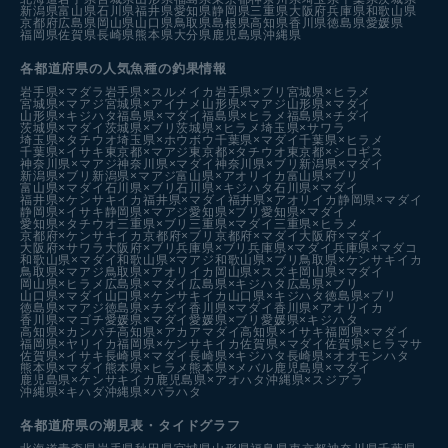
新潟県
富山県
石川県
福井県
愛知県
静岡県
三重県
大阪府
兵庫県
和歌山県
京都府
広島県
岡山県
山口県
鳥取県
島根県
高知県
香川県
徳島県
愛媛県
福岡県
佐賀県
長崎県
熊本県
大分県
鹿児島県
沖縄県
各都道府県の人気魚種の釣果情報
岩手県×マダラ
岩手県×スルメイカ
岩手県×ブリ
宮城県×ヒラメ
宮城県×マアジ
宮城県×アイナメ
山形県×マアジ
山形県×マダイ
山形県×キジハタ
福島県×マダイ
福島県×ヒラメ
福島県×チダイ
茨城県×マダイ
茨城県×ブリ
茨城県×ヒラメ
埼玉県×サワラ
埼玉県×タチウオ
埼玉県×ホウボウ
千葉県×マダイ
千葉県×ヒラメ
千葉県×イサキ
東京都×マアジ
東京都×タチウオ
東京都×シロギス
神奈川県×マアジ
神奈川県×マダイ
神奈川県×ブリ
新潟県×マダイ
新潟県×ブリ
新潟県×マアジ
富山県×アオリイカ
富山県×ブリ
富山県×マダイ
石川県×ブリ
石川県×キジハタ
石川県×マダイ
福井県×ケンサキイカ
福井県×マダイ
福井県×アオリイカ
静岡県×マダイ
静岡県×イサキ
静岡県×マアジ
愛知県×ブリ
愛知県×マダイ
愛知県×タチウオ
三重県×ブリ
三重県×マダイ
三重県×ヒラメ
京都府×ケンサキイカ
京都府×ブリ
京都府×マダイ
大阪府×マダイ
大阪府×サワラ
大阪府×ブリ
兵庫県×ブリ
兵庫県×マダイ
兵庫県×マダコ
和歌山県×マダイ
和歌山県×マアジ
和歌山県×ブリ
鳥取県×ケンサキイカ
鳥取県×マアジ
鳥取県×アオリイカ
岡山県×スズキ
岡山県×マダイ
岡山県×ヒラメ
広島県×マダイ
広島県×キジハタ
広島県×ブリ
山口県×マダイ
山口県×ケンサキイカ
山口県×キジハタ
徳島県×ブリ
徳島県×マアジ
徳島県×チダイ
香川県×マダイ
香川県×アオリイカ
香川県×マゴチ
愛媛県×マダイ
愛媛県×ブリ
愛媛県×キジハタ
高知県×カンパチ
高知県×アカアマダイ
高知県×イサキ
福岡県×マダイ
福岡県×ヤリイカ
福岡県×ケンサキイカ
佐賀県×マダイ
佐賀県×ヒラマサ
佐賀県×イサキ
長崎県×マダイ
長崎県×キジハタ
長崎県×オオモンハタ
熊本県×マダイ
熊本県×ヒラメ
熊本県×メバル
鹿児島県×マダイ
鹿児島県×ケンサキイカ
鹿児島県×アオハタ
沖縄県×スジアラ
沖縄県×キハダ
沖縄県×バラハタ
各都道府県の潮見表
・タイドグラフ