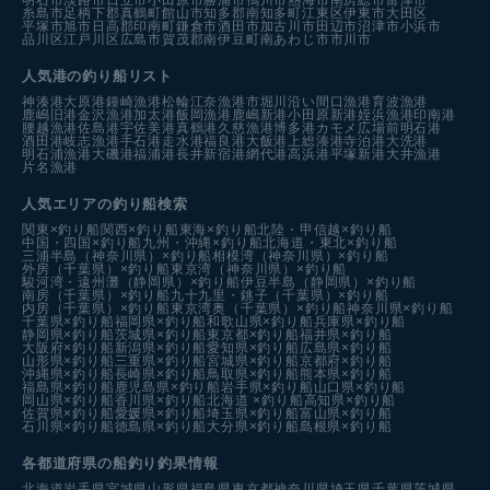
糸島市
足柄下郡真鶴町
館山市
知多郡南知多町
江東区
伊東市
大田区
平塚市
旭市
日高郡印南町
鎌倉市
酒田市
加古川市
田辺市
沼津市
小浜市
品川区
江戸川区
広島市
賀茂郡南伊豆町
南あわじ市
市川市
人気港の釣り船リスト
神湊港
大原港
鐘崎漁港
松輪江奈漁港
市堀川沿い
間口漁港
育波漁港
鹿嶋旧港
金沢漁港
加太港
飯岡漁港
鹿嶋新港
小田原新港
姪浜漁港
印南港
腰越漁港
佐島港
宇佐美港
真鶴港
久慈漁港
博多港カモメ広場前
明石港
酒田港
岐志漁港
手石港
走水港
福良港
大飯港
上総湊港
寺泊港
大洗港
明石浦漁港
大磯港
福浦港
長井新宿港
網代港
高浜港
平塚新港
大井漁港
片名漁港
人気エリアの釣り船検索
関東×釣り船
関西×釣り船
東海×釣り船
北陸・甲信越×釣り船
中国・四国×釣り船
九州・沖縄×釣り船
北海道・東北×釣り船
三浦半島（神奈川県）×釣り船
相模湾（神奈川県）×釣り船
外房（千葉県）×釣り船
東京湾（神奈川県）×釣り船
駿河湾・遠州灘（静岡県）×釣り船
伊豆半島（静岡県）×釣り船
南房（千葉県）×釣り船
九十九里・銚子（千葉県）×釣り船
内房（千葉県）×釣り船
東京湾奥（千葉県）×釣り船
神奈川県×釣り船
千葉県×釣り船
福岡県×釣り船
和歌山県×釣り船
兵庫県×釣り船
静岡県×釣り船
茨城県×釣り船
東京都×釣り船
福井県×釣り船
大阪府×釣り船
新潟県×釣り船
愛知県×釣り船
広島県×釣り船
山形県×釣り船
三重県×釣り船
宮城県×釣り船
京都府×釣り船
沖縄県×釣り船
長崎県×釣り船
鳥取県×釣り船
熊本県×釣り船
福島県×釣り船
鹿児島県×釣り船
岩手県×釣り船
山口県×釣り船
岡山県×釣り船
香川県×釣り船
北海道 ×釣り船
高知県×釣り船
佐賀県×釣り船
愛媛県×釣り船
埼玉県×釣り船
富山県×釣り船
石川県×釣り船
徳島県×釣り船
大分県×釣り船
島根県×釣り船
各都道府県の船釣り釣果情報
北海道
岩手県
宮城県
山形県
福島県
東京都
神奈川県
埼玉県
千葉県
茨城県