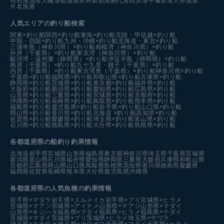
明石浦漁港
大磯港
福浦港
長井新宿港
網代港
高浜港
平塚新港
大井漁港
片名漁港
人気エリアの釣り船検索
関東×釣り船
関西×釣り船
東海×釣り船
北陸・甲信越×釣り船
中国・四国×釣り船
九州・沖縄×釣り船
北海道・東北×釣り船
三浦半島（神奈川県）×釣り船
相模湾（神奈川県）×釣り船
外房（千葉県）×釣り船
東京湾（神奈川県）×釣り船
駿河湾・遠州灘（静岡県）×釣り船
伊豆半島（静岡県）×釣り船
南房（千葉県）×釣り船
九十九里・銚子（千葉県）×釣り船
内房（千葉県）×釣り船
東京湾奥（千葉県）×釣り船
神奈川県×釣り船
千葉県×釣り船
福岡県×釣り船
和歌山県×釣り船
兵庫県×釣り船
静岡県×釣り船
茨城県×釣り船
東京都×釣り船
福井県×釣り船
大阪府×釣り船
新潟県×釣り船
愛知県×釣り船
広島県×釣り船
山形県×釣り船
三重県×釣り船
宮城県×釣り船
京都府×釣り船
沖縄県×釣り船
長崎県×釣り船
鳥取県×釣り船
熊本県×釣り船
福島県×釣り船
鹿児島県×釣り船
岩手県×釣り船
山口県×釣り船
岡山県×釣り船
香川県×釣り船
北海道 ×釣り船
高知県×釣り船
佐賀県×釣り船
愛媛県×釣り船
埼玉県×釣り船
富山県×釣り船
石川県×釣り船
徳島県×釣り船
大分県×釣り船
島根県×釣り船
各都道府県の船釣り釣果情報
北海道
岩手県
宮城県
山形県
福島県
東京都
神奈川県
埼玉県
千葉県
茨城県
新潟県
富山県
石川県
福井県
愛知県
静岡県
三重県
大阪府
兵庫県
和歌山県
京都府
広島県
岡山県
山口県
鳥取県
島根県
高知県
香川県
徳島県
愛媛県
福岡県
佐賀県
長崎県
熊本県
大分県
鹿児島県
沖縄県
各都道府県の人気魚種の釣果情報
岩手県×マダラ
岩手県×スルメイカ
岩手県×ブリ
宮城県×ヒラメ
宮城県×マアジ
宮城県×アイナメ
山形県×マアジ
山形県×マダイ
山形県×キジハタ
福島県×マダイ
福島県×ヒラメ
福島県×チダイ
茨城県×マダイ
茨城県×ブリ
茨城県×ヒラメ
埼玉県×サワラ