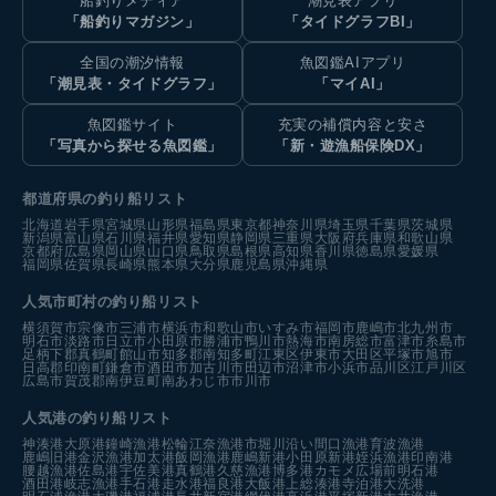
船釣りメディア
潮見表アプリ
「船釣りマガジン」
「タイドグラフBI」
全国の潮汐情報
魚図鑑AIアプリ
「潮見表・タイドグラフ」
「マイAI」
魚図鑑サイト
充実の補償内容と安さ
「写真から探せる魚図鑑」
「新・遊漁船保険DX」
都道府県の釣り船リスト
北海道
岩手県
宮城県
山形県
福島県
東京都
神奈川県
埼玉県
千葉県
茨城県
新潟県
富山県
石川県
福井県
愛知県
静岡県
三重県
大阪府
兵庫県
和歌山県
京都府
広島県
岡山県
山口県
鳥取県
島根県
高知県
香川県
徳島県
愛媛県
福岡県
佐賀県
長崎県
熊本県
大分県
鹿児島県
沖縄県
人気市町村の釣り船リスト
横須賀市
宗像市
三浦市
横浜市
和歌山市
いすみ市
福岡市
鹿嶋市
北九州市
明石市
淡路市
日立市
小田原市
勝浦市
鴨川市
熱海市
南房総市
富津市
糸島市
足柄下郡真鶴町
館山市
知多郡南知多町
江東区
伊東市
大田区
平塚市
旭市
日高郡印南町
鎌倉市
酒田市
加古川市
田辺市
沼津市
小浜市
品川区
江戸川区
広島市
賀茂郡南伊豆町
南あわじ市
市川市
人気港の釣り船リスト
神湊港
大原港
鐘崎漁港
松輪江奈漁港
市堀川沿い
間口漁港
育波漁港
鹿嶋旧港
金沢漁港
加太港
飯岡漁港
鹿嶋新港
小田原新港
姪浜漁港
印南港
腰越漁港
佐島港
宇佐美港
真鶴港
久慈漁港
博多港カモメ広場前
明石港
酒田港
岐志漁港
手石港
走水港
福良港
大飯港
上総湊港
寺泊港
大洗港