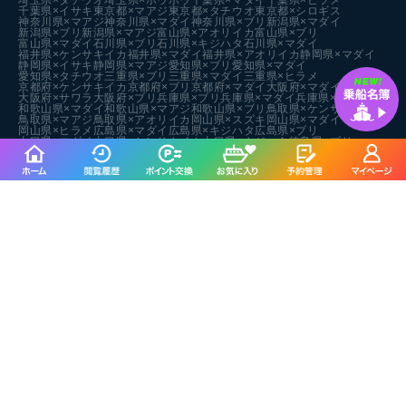
埼玉県×タチウオ
埼玉県×ホウボウ
千葉県×マダイ
千葉県×ヒラメ
千葉県×イサキ
東京都×マアジ
東京都×タチウオ
東京都×シロギス
神奈川県×マアジ
神奈川県×マダイ
神奈川県×ブリ
新潟県×マダイ
新潟県×ブリ
新潟県×マアジ
富山県×アオリイカ
富山県×ブリ
富山県×マダイ
石川県×ブリ
石川県×キジハタ
石川県×マダイ
福井県×ケンサキイカ
福井県×マダイ
福井県×アオリイカ
静岡県×マダイ
静岡県×イサキ
静岡県×マアジ
愛知県×ブリ
愛知県×マダイ
愛知県×タチウオ
三重県×ブリ
三重県×マダイ
三重県×ヒラメ
京都府×ケンサキイカ
京都府×ブリ
京都府×マダイ
大阪府×マダイ
大阪府×サワラ
大阪府×ブリ
兵庫県×ブリ
兵庫県×マダイ
兵庫県×マダコ
和歌山県×マダイ
和歌山県×マアジ
和歌山県×ブリ
鳥取県×ケンサキイカ
鳥取県×マアジ
鳥取県×アオリイカ
岡山県×スズキ
岡山県×マダイ
岡山県×ヒラメ
広島県×マダイ
広島県×キジハタ
広島県×ブリ
山口県×マダイ
山口県×ケンサキイカ
山口県×キジハタ
徳島県×ブリ
徳島県×マアジ
徳島県×チダイ
香川県×マダイ
香川県×アオリイカ
香川県×マゴチ
愛媛県×マダイ
愛媛県×ブリ
愛媛県×キジハタ
高知県×カンパチ
高知県×アカアマダイ
高知県×イサキ
福岡県×マダイ
福岡県×ヤリイカ
福岡県×ケンサキイカ
佐賀県×マダイ
佐賀県×ヒラマサ
佐賀県×イサキ
長崎県×マダイ
長崎県×キジハタ
長崎県×オオモンハタ
熊本県×マダイ
熊本県×ヒラメ
熊本県×メバル
鹿児島県×マダイ
鹿児島県×ケンサキイカ
鹿児島県×アオハタ
沖縄県×スジアラ
沖縄県×キハダ
沖縄県×バラハタ
各都道府県の潮見表
・タイドグラフ
北海道
青森県
岩手県
秋田県
宮城県
山形県
福島県
東京都
神奈川県
千葉県
茨城県
新潟県
富山県
石川県
福井県
愛知県
静岡県
三重県
大阪府
兵庫県
和歌山県
京都府
広島県
岡山県
山口県
鳥取県
島根県
高知県
香川県
徳島県
愛媛県
福岡県
佐賀県
長崎県
熊本県
大分県
宮崎県
鹿児島県
沖縄県
人気市町村の潮見表・タイドグラフ
明石市
浜松市
糸島市
長崎市
周防大島町
広島市
和歌山市
鳴門市
富津市
下関市
北九州市
木更津市
姫路市
淡路市
九十九里町
石巻市
平戸市
横浜市
神戸市
江戸川区
名古屋市
呉市
延岡市
志摩市
館山市
平塚市
小豆島町
四日市市
江田島市
常滑市
沼津市
松山市
福山市
横須賀市
唐津市
津市
長島町