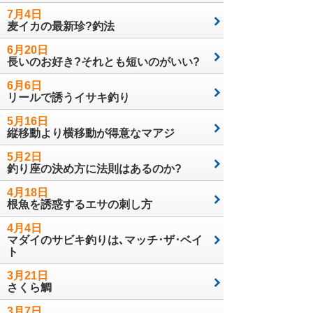
7月4日
麦イカの最新珍?釣法
6月20日
長いのお好き?それとも短いのがいい?
6月6日
リールで誘うイサキ釣り
5月16日
縦移動より横移動が得意なマアジ
5月2日
釣り座の決め方に法則はあるのか?
4月18日
根魚を誘惑するエサの刺し方
4月4日
マダイのサビキ釣りは､マッチ･ザ･ベイ
ト
3月21日
さくら鯛
3月7日