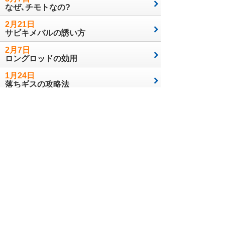
なぜ､チモトなの?
2月21日
サビキメバルの誘い方
2月7日
ロングロッドの効用
1月24日
落ちギスの攻略法
1月10日
誘うべきか誘わざるべきか…アマダイ
12月20日
船アオリイカの攻略法
12月6日
魚を上手に持ち帰る方法
11月21日
鬼カサゴ攻略法
11月8日
ケイムラってなに?