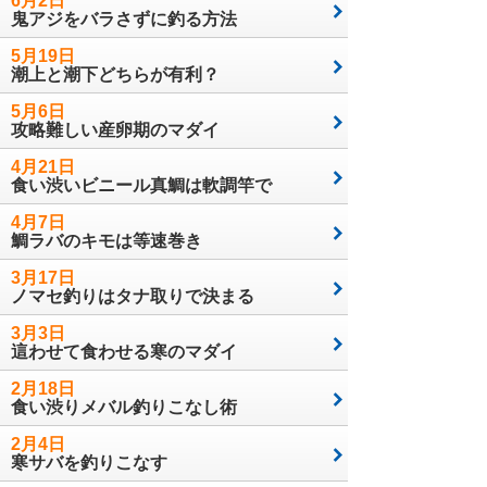
6月2日
鬼アジをバラさずに釣る方法
5月19日
潮上と潮下どちらが有利？
5月6日
攻略難しい産卵期のマダイ
4月21日
食い渋いビニール真鯛は軟調竿で
4月7日
鯛ラバのキモは等速巻き
3月17日
ノマセ釣りはタナ取りで決まる
3月3日
這わせて食わせる寒のマダイ
2月18日
食い渋りメバル釣りこなし術
2月4日
寒サバを釣りこなす