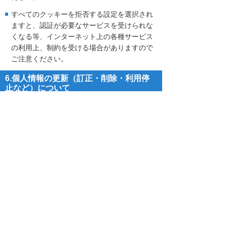
すべてのクッキーを拒否する設定を選択され
ますと、認証が必要なサービスを受けられな
くなる等、インターネット上の各種サービス
の利用上、制約を受ける場合がありますので
ご注意ください。
6.個人情報の更新（訂正・削除・利用停
止など）について
当社は個人情報に関する利用者の権利を尊重
し、個人データを正確かつ最新の内容に保つよ
う努めます。
利用者から自己情報の開示、変更、削除、利用
停止または第三者への提供の拒否を求められた
ときは、法令などに照らし合理的な範囲でこれ
に応じます。
7.セキュリティについて
利用者の個人情報に関しては、社内における情
報管理（アクセス権の限定、データの取り扱い