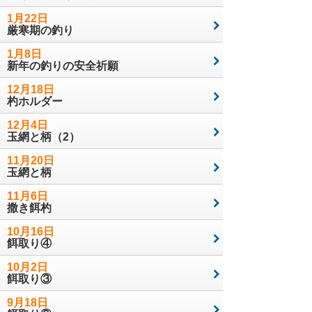
1月22日
厳寒期の釣り
1月8日
新年の釣りの安全祈願
12月18日
杓ホルダー
12月4日
玉網と柄（2）
11月20日
玉網と柄
11月6日
撒き餌杓
10月16日
餌取り④
10月2日
餌取り③
9月18日