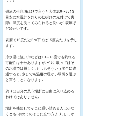
です｡
磯魚の生息域はﾀﾅで言うと大体1ﾋﾛ～5ﾋﾛを
目安に水温計を釣りの仕掛けの先付けて実
際に温度を測ってみられると良いが､表層ほ
ど冷たいです｡
表層で16度だと5ﾋﾛ下では15度あたりを示し
ます｡
冷水温に強いﾁﾇなどは10～13度でも釣れる
可能性は十分ありますが､ｸﾞﾚに取ってはそ
の水温では厳しく､もしもそういう場合に遭
遇すると､少しでも温度の暖かい場所を選ぶ
と言うことになります｡
釣りは自分の思う場所に自由に入り込める
わけではありません｡
場所を熟知してそこに通い詰める人は少な
くとも､初めてのそこに立つ方より､しっか