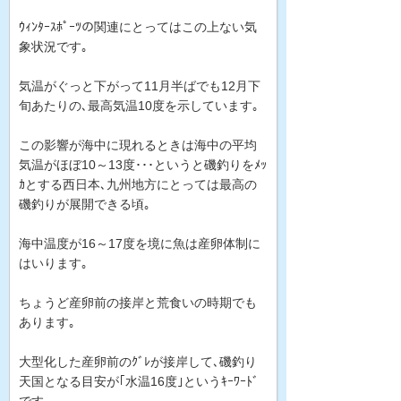
ｳｨﾝﾀｰｽﾎﾟｰﾂの関連にとってはこの上ない気
象状況です｡
気温がぐっと下がって11月半ばでも12月下
旬あたりの､最高気温10度を示しています｡
この影響が海中に現れるときは海中の平均
気温がほぼ10～13度･･･というと磯釣りをﾒｯ
ｶとする西日本､九州地方にとっては最高の
磯釣りが展開できる頃｡
海中温度が16～17度を境に魚は産卵体制に
はいります｡
ちょうど産卵前の接岸と荒食いの時期でも
あります｡
大型化した産卵前のｸﾞﾚが接岸して､磯釣り
天国となる目安が｢水温16度｣というｷｰﾜｰﾄﾞ