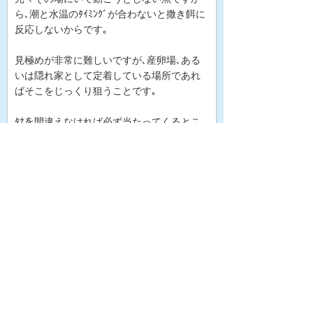
ら､潮と水温のﾀｲﾐﾝｸﾞが合わないと撒き餌に
反応しないからです｡
見極めが非常に難しいですが､産卵場､ある
いは隠れ家として定着している場所であれ
ばそこをじっくり狙うことです｡
ﾀﾅを間違えなければ必ず当たってくるとこ
ろです｡
これも冬の釣り｡
渡船で降り立った場所が状況､ﾊﾟﾀｰﾝを知り
尽くしている場所であればいいですが､初め
ての場所では自ら状況を把握しなければな
りません｡
水温を測り､魚の活性を知ることで釣り方も
変わってきます｡