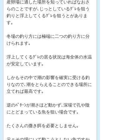
産卵場に適した場所を知っていればなおさ
らのことですが､じっとしているｸﾞﾚを狙う
釣りと浮上してくるｸﾞﾚを狙うとがありま
す｡
冬場の釣り方には極端に二つの釣り方に分
けられます｡
浮上してくるｸﾞﾚの居る状況は海全体の水温
が安定しています｡
しかもその中で潮の影響を確実に受ける釣
りなので､潮をとらえることのできる場所に
立てれば最高です｡
逆のﾊﾟﾀｰﾝが潮さほど動かず､深場で孔や陰
にとどまっている魚を狙い場合です｡
たくさんの撒き餌を必要としません｡
元々その場にいて動こうとしない魚ですか