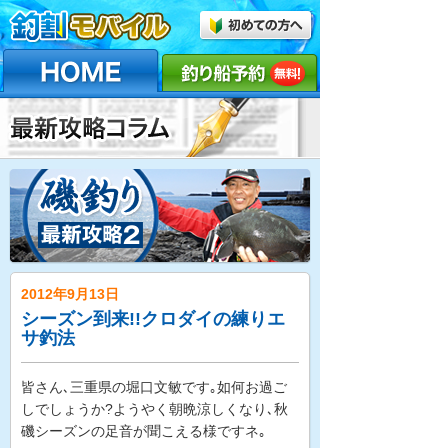
2012年9月13日
シーズン到来!!クロダイの練りエ
サ釣法
皆さん､三重県の堀口文敏です｡如何お過ご
しでしょうか?ようやく朝晩涼しくなり､秋
磯シーズンの足音が聞こえる様ですネ｡