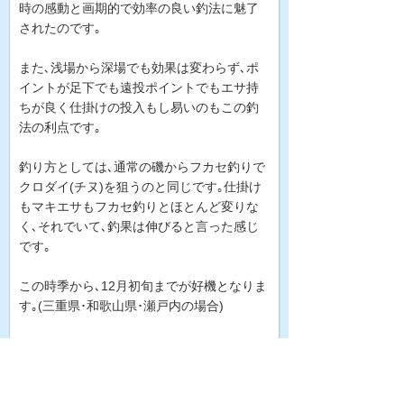
時の感動と画期的で効率の良い釣法に魅了
されたのです｡
また､浅場から深場でも効果は変わらず､ポ
イントが足下でも遠投ポイントでもエサ持
ちが良く仕掛けの投入もし易いのもこの釣
法の利点です｡
釣り方としては､通常の磯からフカセ釣りで
クロダイ(チヌ)を狙うのと同じです｡仕掛け
もマキエサもフカセ釣りとほとんど変りな
く､それでいて､釣果は伸びると言った感じ
です｡
この時季から､12月初旬までが好機となりま
す｡(三重県･和歌山県･瀬戸内の場合)
これを機会に練りエサ釣法をマスターし､釣
果に差を付けるな～んて作戦は如何でしょ
うか?