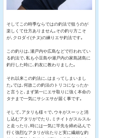
そしてこの時季ならではの釣法で狙うのが
楽しくて仕方ありません｡その釣り方こそ
が､クロダイ(チヌ)の練りエサ釣法です｡
この釣りは､瀬戸内や広島などで行われてい
る釣法で､私も小豆島や瀬戸内の家島諸島に
釣行した時に､釣友に教わりました｡
それ以来この釣法に､はまってしまいまし
た｡では､何故この釣法のトリコになったか
と言うと､まず第一にエサ取りに強く本命の
タナまで一気にサシエサが届く事です｡
そして､アタリも様々で､ウキがスーッと消
し込むアタリがでたり､ミチイトがスルスル
と走ったり､時には一気に竿先を締め込んで
行く強烈なアタリが出たりと実に繊細な釣