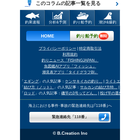
このコラムの記事一覧を見る
釣果速報
分析&予測
釣り船予約
潮汐&爆釣
HOME
釣り船予約
プライバシーポリシー
|
特定商取引法
利用規約
釣りニュース「FISHINGJAPAN」
魚図鑑AIアプリ「フィッシュ」
潮見表アプリ「タイドグラフBI」
「
エギング
」の人気記事：
ケンサキイカの釣り…
|
ライトエギング釣行
「
結び方（ノット）
」の人気記事：
サルカンの結び方特…
|
スナップの
「
ロッド
」の人気記事：
磯竿の3号ってどん…
|
投げ竿の選び方！ダ…
海上における事件･事故の緊急連絡先は｢118番｣へ
緊急連絡先「118番」
© B.Creation Inc