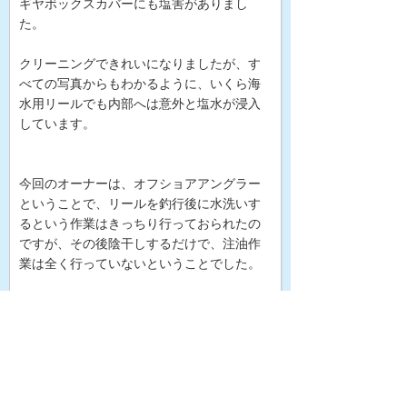
ギヤボックスカバーにも塩害がありまし
た。
クリーニングできれいになりましたが、す
べての写真からもわかるように、いくら海
水用リールでも内部へは意外と塩水が浸入
しています。
今回のオーナーは、オフショアアングラー
ということで、リールを釣行後に水洗いす
るという作業はきっちり行っておられたの
ですが、その後陰干しするだけで、注油作
業は全く行っていないということでした。
リョウガの場合、構造上エンジン内部に塩
水が進入します。
面倒でも、一度スプールを外して、目視で
きるベアリングは1 滴でいいので注油してい
れば、ベアリングの磨耗は防げたかもしれ