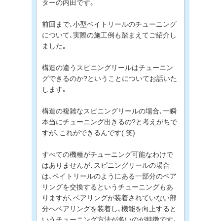
ターの内田です｡
前回まで､小型ベイトリールのチューニング
について､実際の施工例も踏まえてご紹介し
ました｡
構造の違うスピニングリールはチューニン
グできるのか?ということについてお話いた
します｡
構造の複雑なスピニングリールの場合､一瞬
本当にチューニング出きるの?と考えがちで
すが､これができるんです( 笑)
すべての機種がチューニング可能なわけで
はありませんが､スピニングリールの場合
は､ベイトリールのようにある一部分のベア
リングを交換するというチューニングもあ
りますが､ベアリングが装着されていない部
分へベアリングを装着し､機能を向上すると
いうチューニング方法が多いのが特徴です｡