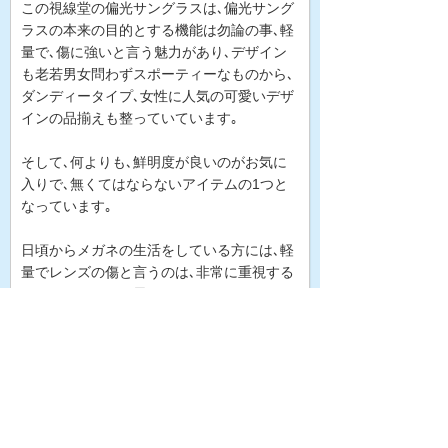
この視線堂の偏光サングラスは､偏光サング
ラスの本来の目的とする機能は勿論の事､軽
量で､傷に強いと言う魅力があり､デザイン
も老若男女問わずスポーティーなものから､
ダンディータイプ､女性に人気の可愛いデザ
インの品揃えも整っていています｡
そして､何よりも､鮮明度が良いのがお気に
入りで､無くてはならないアイテムの1つと
なっています｡
日頃からメガネの生活をしている方には､軽
量でレンズの傷と言うのは､非常に重視する
ポイントとなると思います｡
私も最近､小さなものが見難い年齢に差し掛
かり､メガネを掛けている方の気持ちがよく
解る様になりました｡
快適に､健康にまた､ファッション的にも一