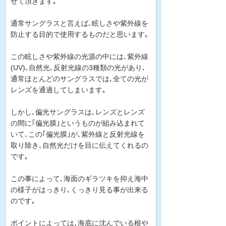
せて頂きます｡
通常サングラスと言えば､眩しさや紫外線を
防止する目的で使用するものだと思います｡
この眩しさや紫外線の光源の中には､紫外線
(UV)､自然光､反射光線の3種類の光があり､
通常ほとんどのサングラスでは､全ての光が
レンズを通過してしまいます｡
しかし､偏光サングラスは､レンズとレンズ
の間に｢偏光膜｣というものが組み込まれて
いて､この｢偏光膜｣が､紫外線と反射光線を
取り除き､自然光だけを目に伝えてくれるの
です｡
この事によって､海面のギラツキを抑え海中
の様子がはっきり､くっきり見る事が出来る
のです｡
ポイントによっては､海底に沈んでいる根や