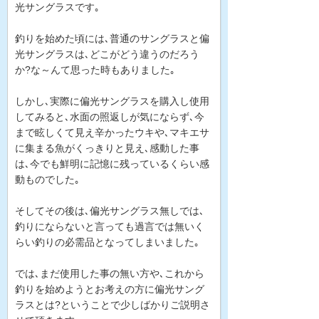
光サングラスです｡
釣りを始めた頃には､普通のサングラスと偏
光サングラスは､どこがどう違うのだろう
か?な～んて思った時もありました｡
しかし､実際に偏光サングラスを購入し使用
してみると､水面の照返しが気にならず､今
まで眩しくて見え辛かったウキや､マキエサ
に集まる魚がくっきりと見え､感動した事
は､今でも鮮明に記憶に残っているくらい感
動ものでした｡
そしてその後は､偏光サングラス無しでは､
釣りにならないと言っても過言では無いく
らい釣りの必需品となってしまいました｡
では､まだ使用した事の無い方や､これから
釣りを始めようとお考えの方に偏光サング
ラスとは?ということで少しばかりご説明さ