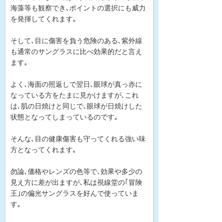
海藻等も観察でき､ポイントの選択にも威力
を発揮してくれます｡
そして､目に傷害を負う危険のある､紫外線
も通常のサングラスに比べ効果的だと言え
ます｡
よく､海面の照返しで翌日､眼球が真っ赤に
なっている方をたまに見かけますが､これ
は､肌の日焼けと同じで､眼球が日焼けした
状態となってしまっているのです｡
そんな､目の健康傷害も守ってくれる強い味
方となってくれます｡
勿論､価格やレンズの色等で､効果や多少の
見え方に差が出ますが､私は視線堂の｢冒険
王｣の偏光サングラスを好んで使っていま
す｡