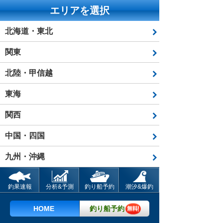
エリアを選択
北海道・東北
関東
北陸・甲信越
東海
関西
中国・四国
九州・沖縄
釣果速報
分析&予測
釣り船予約
潮汐&爆釣
HOME
釣り船予約