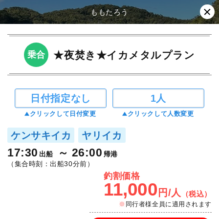
ももたろう
★夜焚き★イカメタルプラン
乗合
日付指定なし
1人
クリックして日付変更
クリックして人数変更
ケンサキイカ
ヤリイカ
17:30
26:00
出船
帰港
（集合時刻：出船30分前）
釣割価格
11,000
円/人
（税込）
同行者様全員に適用されます