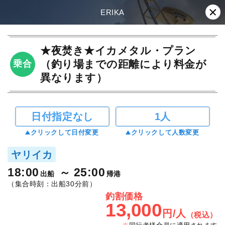
ERIKA
★夜焚き★イカメタル・プラン
（釣り場までの距離により料金が
乗合
異なります）
日付指定なし
1人
クリックして日付変更
クリックして人数変更
ヤリイカ
18:00
25:00
出船
帰港
（集合時刻：出船30分前）
釣割価格
13,000
円/人
（税込）