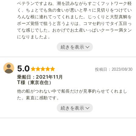
ベテランですよね、潮を読みながらすごくフットワーク軽
く、ちょとでも魚の食いが悪いと早々に見切りをつけてい
ろんな根に連れてってくれました。じっくりと大型真鯛を
ボーズ覚悟で狙うと言うよりは、コマセ釣りでタイ五目っ
てな感じでした。おかげでお土産いっぱいクーラー満タン
になりましたよ。
続きを表示
5.0
投稿日
2023/08/30
2021
11
乗船日：
年
月
T
（東京在住）
様
他の船がつれない中で船長だけが見事釣らせてくれまし
た。素直に感動です。
続きを表示