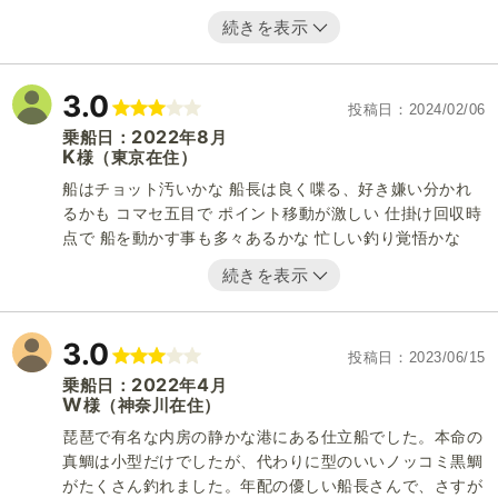
続きを表示
3.0
投稿日
2024/02/06
2022
8
乗船日：
年
月
K
（東京在住）
様
船はチョット汚いかな 船長は良く喋る、好き嫌い分かれ
るかも コマセ五目で ポイント移動が激しい 仕掛け回収時
点で 船を動かす事も多々あるかな 忙しい釣り覚悟かな
続きを表示
3.0
投稿日
2023/06/15
2022
4
乗船日：
年
月
W
（神奈川在住）
様
琵琶で有名な内房の静かな港にある仕立船でした。本命の
真鯛は小型だけでしたが、代わりに型のいいノッコミ黒鯛
がたくさん釣れました。年配の優しい船長さんで、さすが