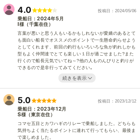
4.0
投稿日
2024/05/06
2024
5
乗船日：
年
月
I
（千葉在住）
様
言葉が悪いと思う人もいるかもしれないが愛嬌のあるとて
も面白い船長でオススメのポイントで一生懸命釣らせよう
としてくれます、前回の釣行もいろいろな魚が釣れしかも
型もよく仲間達でとても楽しい１日が過ごせました?また
行くので船長元気でいてね～?他の人ものんびりと釣りが
できるので是非行ってみてください｡
続きを表示
5.0
投稿日
2023/12/12
2023
12
乗船日：
年
月
S
（東京在住）
様
コマセ五目とカワハギのリレーで乗船しました。どちらも
気持ちよく当たるポイントに連れて行ってもらい、最後ま
で楽しめました。