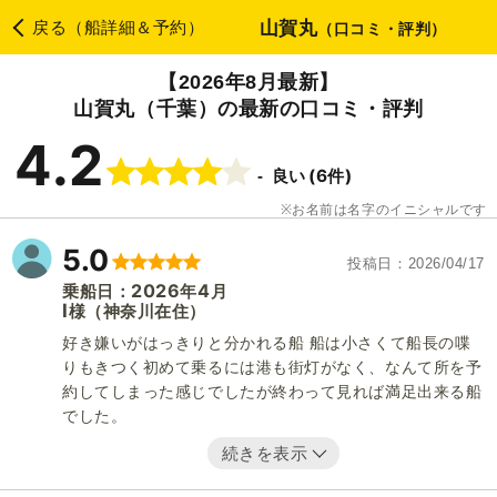
山賀丸
戻る（船詳細＆予約）
（口コミ・評判）
【2026年8月最新】
山賀丸（千葉）の最新の口コミ・評判
4.2
(6件)
良い
お名前は名字のイニシャルです
5.0
投稿日
2026/04/17
2026
4
乗船日：
年
月
I
（神奈川在住）
様
好き嫌いがはっきりと分かれる船 船は小さくて船長の喋
りもきつく初めて乗るには港も街灯がなく、なんて所を予
約してしまった感じでしたが終わって見れば満足出来る船
でした。
続きを表示