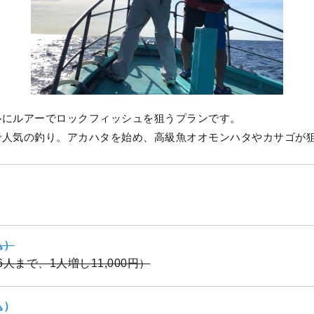
心にルアーでロックフィッシュを狙うプランです。
で人気の釣り。アカハタを始め、高級魚オオモンハタやカサゴが
込）
（6人まで、1人増し11,000円）
込）