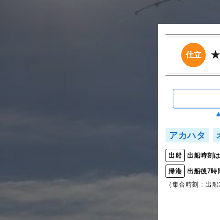
仕立
アカハタ
出船時刻は
出船
出船後7時
帰港
（集合時刻：出船