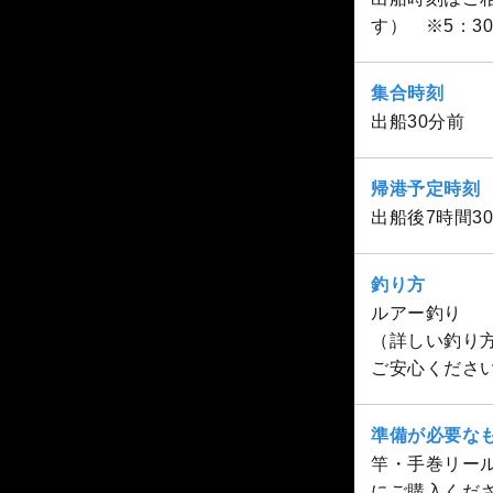
す） ※5：3
集合時刻
出船30分前
帰港予定時刻
出船後7時間
釣り方
ルアー釣り
（詳しい釣り
ご安心くださ
準備が必要な
竿・手巻リー
にご購入くだ