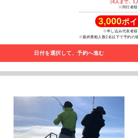
（6人まで、1人
同行者様
3,000
ポイ
申し込み代表者様
最終乗船人数2名以下で予約の場合
日付を選択して、予約へ進む