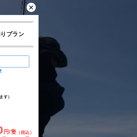
釣りプラン
更
ます）
0
円/隻
（税込）