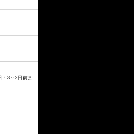
：3～2日前ま