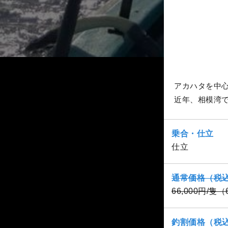
アカハタを中
近年、相模湾
乗合・仕立
仕立
通常価格（税
66,000円/隻
釣割価格（税