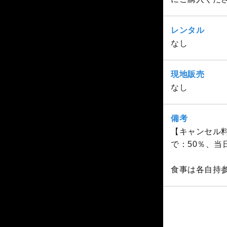
レンタル
なし
現地販売
なし
備考
【キャンセル料
で：50％、当
食事は各自持