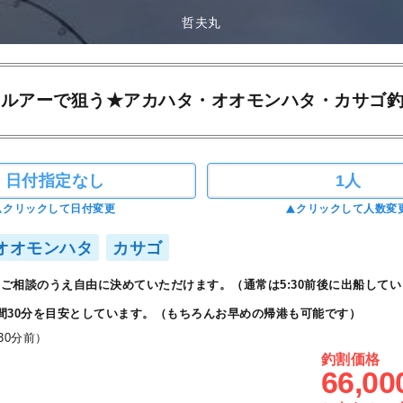
哲夫丸
★ルアーで狙う★アカハタ・オオモンハタ・カサゴ
日付指定なし
1人
クリックして日付変更
クリックして人数変
オオモンハタ
カサゴ
ご相談のうえ自由に決めていただけます。（通常は5:30前後に出船してい
間30分を目安としています。（もちろんお早めの帰港も可能です）
30分前）
釣割価格
66,00