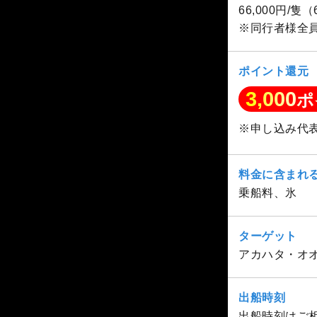
66,000円/隻
※同行者様全
ポイント還元
3,000
ポ
※申し込み代
料金に含まれ
乗船料、氷
ターゲット
アカハタ・オ
出船時刻
出船時刻はご相