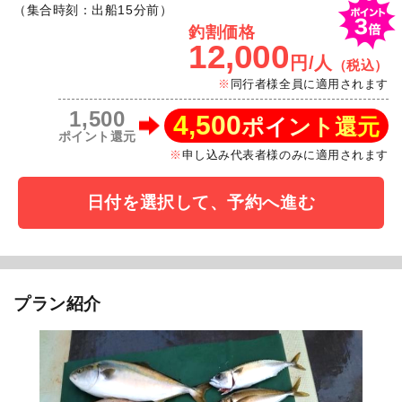
（集合時刻：出船15分前）
釣割価格
12,000
円/人
（税込）
同行者様全員に適用されます
1,500
4,500
ポイント還元
ポイント還元
申し込み代表者様のみに適用されます
日付を選択して、予約へ進む
プラン紹介