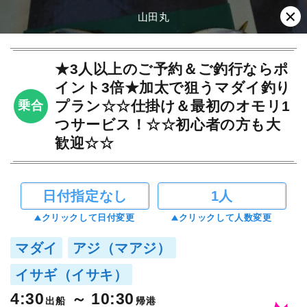
山田丸
★3人以上のご予約＆ご釣行ならポ
イント3倍★加太で狙うマダイ釣り
プラン☆☆仕掛け＆最初のオモリ1
乗合
つサービス！☆☆初心者の方も大
歓迎☆☆
日付指定なし
1人
クリックして日付変更
クリックして人数変更
マダイ
アジ（マアジ）
イサギ（イサキ）
4:30
10:30
出船
帰港