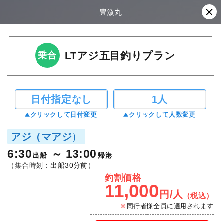
豊漁丸
LTアジ五目釣りプラン
乗合
日付指定なし
1人
クリックして日付変更
クリックして人数変更
アジ（マアジ）
6:30
13:00
出船
帰港
（集合時刻：出船30分前）
釣割価格
11,000
円/人
（税込）
同行者様全員に適用されます