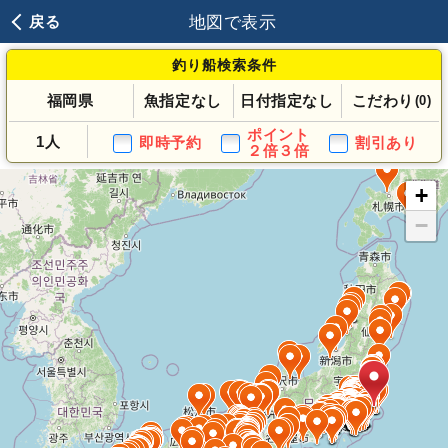
地図で表示
戻る
釣り船検索条件
福岡県
魚指定なし
日付指定なし
こだわり
(0)
ポイント
1人
即時予約
割引あり
２倍３倍
+
−