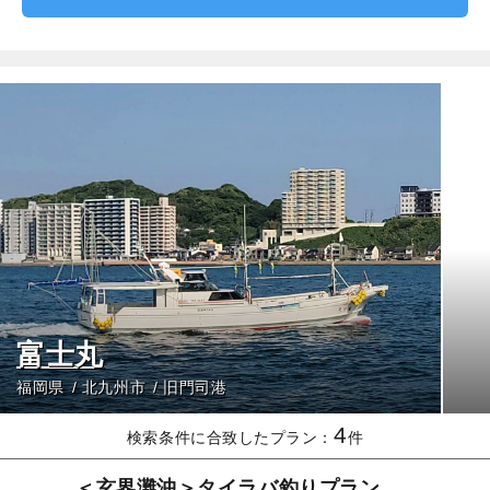
富士丸
福岡県
北九州市
旧門司港
4
検索条件に合致したプラン：
件
＜玄界灘沖＞タイラバ釣りプラン