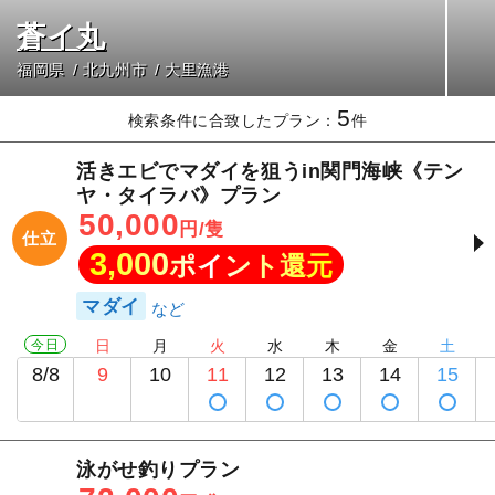
蒼イ丸
福岡県
北九州市
大里漁港
5
検索条件に合致したプラン：
件
活きエビでマダイを狙うin関門海峡《テン
ヤ・タイラバ》プラン
50,000
円/隻
仕立
3,000
ポイント還元
マダイ
今日
日
月
火
水
木
金
土
8/8
9
10
11
12
13
14
15
泳がせ釣りプラン