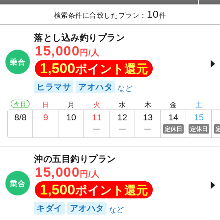
10
検索条件に合致したプラン：
件
落とし込み釣りプラン
15,000
円/人
乗合
1,500
ポイント還元
ヒラマサ
アオハタ
今日
日
月
火
水
木
金
土
8/8
9
10
11
12
13
14
15
定休日
定休日
沖の五目釣りプラン
15,000
円/人
乗合
1,500
ポイント還元
キダイ
アオハタ