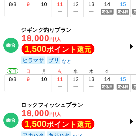
8/8
9
10
11
12
13
14
15
定休日
定休日
ジギング釣りプラン
18,000
円/人
乗合
1,500
ポイント還元
ヒラマサ
ブリ
今日
日
月
火
水
木
金
土
8/8
9
10
11
12
13
14
15
定休日
定休日
ロックフィッシュプラン
18,000
円/人
乗合
1,500
ポイント還元
アカハタ
キジハタ