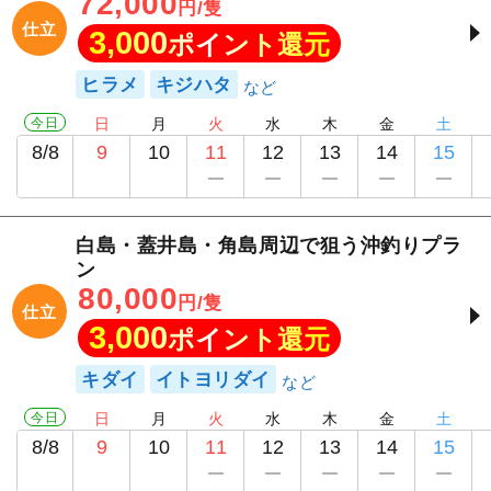
72,000
円/隻
仕立
3,000
ポイント還元
ヒラメ
キジハタ
今日
日
月
火
水
木
金
土
8/8
9
10
11
12
13
14
15
白島・蓋井島・角島周辺で狙う沖釣りプラ
ン
80,000
円/隻
仕立
3,000
ポイント還元
キダイ
イトヨリダイ
今日
日
月
火
水
木
金
土
8/8
9
10
11
12
13
14
15