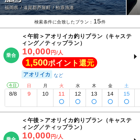
福岡県
遠賀郡芦屋町
柏原漁港
15
検索条件に合致したプラン：
件
＜午前＞アオリイカ釣りプラン（キャステ
ィング／ティップラン）
10,000
円/人
乗合
1,500
ポイント還元
アオリイカ
今日
日
月
火
水
木
金
土
8/8
9
10
11
12
13
14
15
＜午後＞アオリイカ釣りプラン（キャステ
ィング／ティップラン）
10,000
円/人
乗合