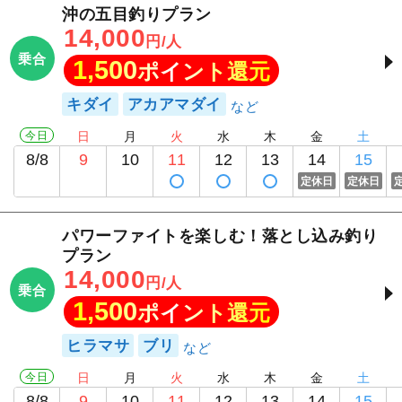
沖の五目釣りプラン
14,000
円/人
乗合
1,500
ポイント還元
キダイ
アカアマダイ
今日
日
月
火
水
木
金
土
8/8
9
10
11
12
13
14
15
定休日
定休日
パワーファイトを楽しむ！落とし込み釣り
プラン
14,000
円/人
乗合
1,500
ポイント還元
ヒラマサ
ブリ
今日
日
月
火
水
木
金
土
8/8
9
10
11
12
13
14
15