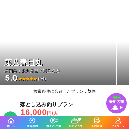
第八春日丸
福岡県
北九州市
岩屋漁港
5.0
(1件)
5
検索条件に合致したプラン：
件
落とし込み釣りプラン
16,000
円/人
乗合
1,500
ポイント還元