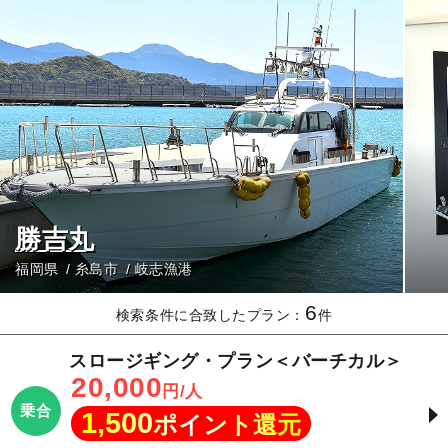
勝吉丸
福岡県
糸島市
岐志漁港
6
検索条件に合致したプラン：
件
スロージギング・プラン＜バーチカル＞
20,000
円/人
乗合
1,500
ポイント還元