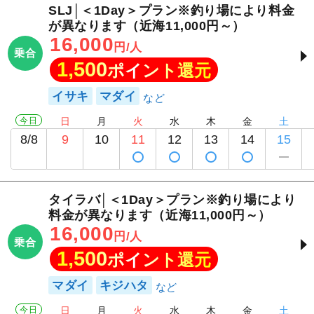
SLJ│＜1Day＞プラン※釣り場により料金
が異なります（近海11,000円～）
16,000
円/人
乗合
1,500
ポイント還元
イサキ
マダイ
今日
日
月
火
水
木
金
土
8/8
9
10
11
12
13
14
15
タイラバ│＜1Day＞プラン※釣り場により
料金が異なります（近海11,000円～）
16,000
円/人
乗合
1,500
ポイント還元
マダイ
キジハタ
今日
日
月
火
水
木
金
土