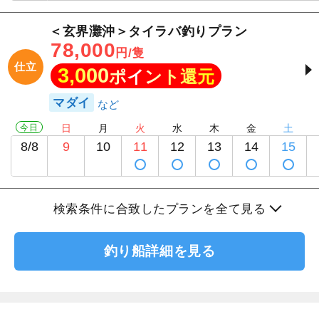
＜玄界灘沖＞タイラバ釣りプラン
78,000
円/隻
仕立
3,000
ポイント還元
マダイ
今日
日
月
火
水
木
金
土
8/8
9
10
11
12
13
14
15
検索条件に合致したプランを全て見る
釣り船詳細を見る