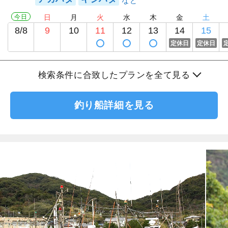
今日
日
月
火
水
木
金
土
8/8
9
10
11
12
13
14
15
定休日
定休日
検索条件に合致したプランを全て見る
釣り船詳細を見る