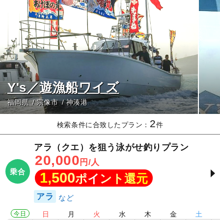
Y's／遊漁船ワイズ
福岡県
宗像市
神湊港
2
検索条件に合致したプラン：
件
アラ（クエ）を狙う泳がせ釣りプラン
20,000
円/人
乗合
1,500
ポイント還元
アラ
今日
日
月
火
水
木
金
土