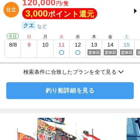
120,000
円/隻
仕立
3,000
ポイント還元
クエ
今日
日
月
火
水
木
金
土
8/8
9
10
11
12
13
14
15
定休日
定休日
定休日
検索条件に合致したプランを全て見る
釣り船詳細を見る