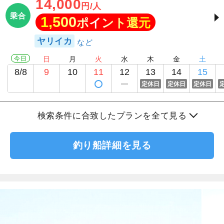
14,000
円/人
乗合
1,500
ポイント還元
ヤリイカ
今日
日
月
火
水
木
金
土
8/8
9
10
11
12
13
14
15
定休日
定休日
定休日
検索条件に合致したプランを全て見る
釣り船詳細を見る