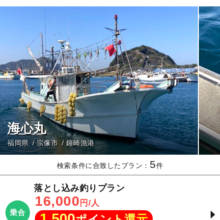
海心丸
福岡県
宗像市
鐘崎漁港
5
検索条件に合致したプラン：
件
落とし込み釣りプラン
16,000
円/人
乗合
1,500
ポイント還元