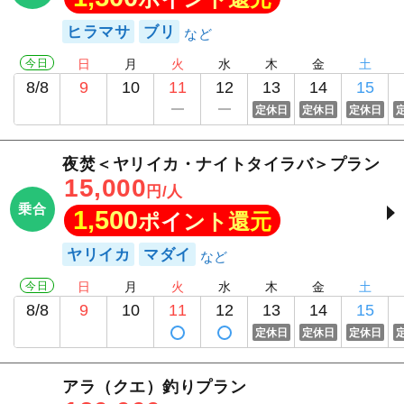
ヒラマサ
ブリ
今日
日
月
火
水
木
金
土
8/8
9
10
11
12
13
14
15
定休日
定休日
定休日
夜焚＜ヤリイカ・ナイトタイラバ＞プラン
15,000
円/人
乗合
1,500
ポイント還元
ヤリイカ
マダイ
今日
日
月
火
水
木
金
土
8/8
9
10
11
12
13
14
15
定休日
定休日
定休日
アラ（クエ）釣りプラン