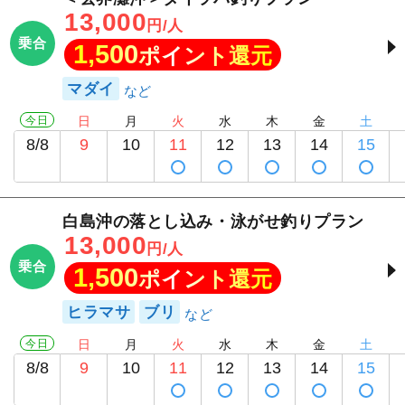
13,000
円/人
乗合
1,500
ポイント還元
マダイ
今日
日
月
火
水
木
金
土
8/8
9
10
11
12
13
14
15
白島沖の落とし込み・泳がせ釣りプラン
13,000
円/人
乗合
1,500
ポイント還元
ヒラマサ
ブリ
今日
日
月
火
水
木
金
土
8/8
9
10
11
12
13
14
15