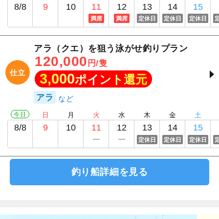
8/8
9
10
11
12
13
14
15
満席
満席
定休日
定休日
定休日
アラ（クエ）を狙う泳がせ釣りプラン
120,000
円/隻
仕立
3,000
ポイント還元
アラ
今日
日
月
火
水
木
金
土
8/8
9
10
11
12
13
14
15
定休日
定休日
定休日
釣り船詳細を見る