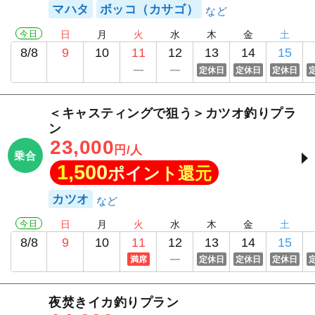
マハタ
ボッコ（カサゴ）
今日
日
月
火
水
木
金
土
8/8
9
10
11
12
13
14
15
定休日
定休日
定休日
＜キャスティングで狙う＞カツオ釣りプラ
ン
23,000
円/人
乗合
1,500
ポイント還元
カツオ
今日
日
月
火
水
木
金
土
8/8
9
10
11
12
13
14
15
満席
定休日
定休日
定休日
夜焚きイカ釣りプラン