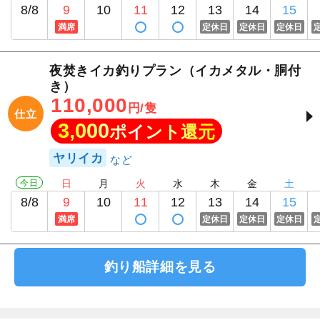
8/8
9
10
11
12
13
14
15
満席
定休日
定休日
定休日
夜焚きイカ釣りプラン（イカメタル・胴付
き）
110,000
円/隻
仕立
3,000
ポイント還元
ヤリイカ
今日
日
月
火
水
木
金
土
8/8
9
10
11
12
13
14
15
満席
定休日
定休日
定休日
釣り船詳細を見る