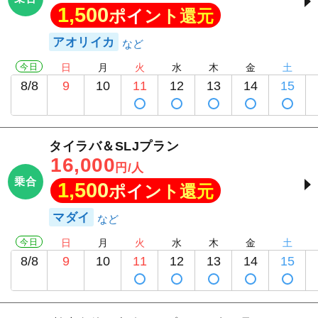
1,500
ポイント還元
アオリイカ
今日
日
月
火
水
木
金
土
8/8
9
10
11
12
13
14
15
タイラバ＆SLJプラン
16,000
円/人
乗合
1,500
ポイント還元
マダイ
今日
日
月
火
水
木
金
土
8/8
9
10
11
12
13
14
15