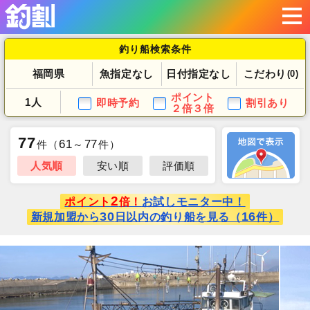
釣り船検索条件
福岡県
魚指定なし
日付指定なし
こだわり
(0)
ポイント
1人
即時予約
割引あり
２倍３倍
77
61
77
件
（
～
件）
人気順
安い順
評価順
2
ポイント
倍！
お試しモニター中！
30
16
新規加盟から
日以内の釣り船を見る（
件）