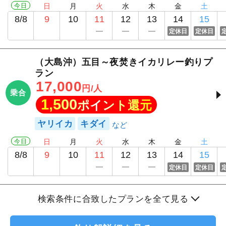
今日
日
月
火
水
木
金
土
8/8
9
10
11
12
13
14
15
定休日
定休日
（大島沖）五目～夜焚きイカリレー釣りプ
ラン
17,000
円/人
乗合
1,500
ポイント還元
ヤリイカ
キダイ
今日
日
月
火
水
木
金
土
8/8
9
10
11
12
13
14
15
定休日
定休日
検索条件に合致したプランを全て見る