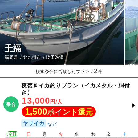
千福
福岡県
北九州市
脇田漁港
2
検索条件に合致したプラン：
件
夜焚きイカ釣りプラン（イカメタル・胴付
き）
13,000
円/人
乗合
1,500
ポイント還元
ヤリイカ
今日
日
月
火
水
木
金
土