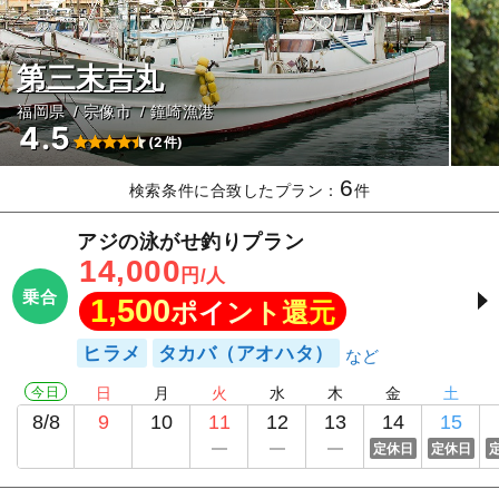
第三末吉丸
福岡県
宗像市
鐘崎漁港
4.5
(2件)
6
検索条件に合致したプラン：
件
アジの泳がせ釣りプラン
14,000
円/人
乗合
1,500
ポイント還元
ヒラメ
タカバ（アオハタ）
今日
日
月
火
水
木
金
土
8/8
9
10
11
12
13
14
15
定休日
定休日