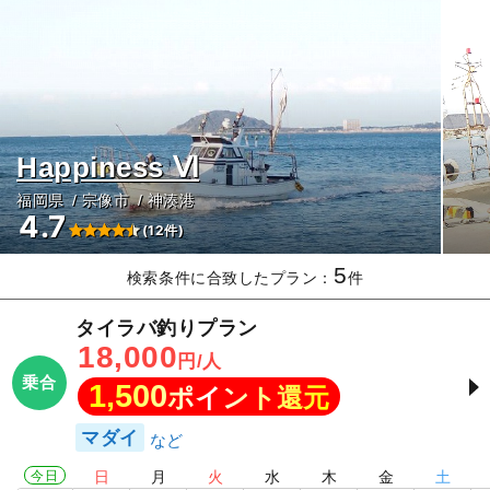
Happiness Ⅵ
福岡県
宗像市
神湊港
4.7
(12件)
5
検索条件に合致したプラン：
件
タイラバ釣りプラン
18,000
円/人
乗合
1,500
ポイント還元
マダイ
今日
日
月
火
水
木
金
土