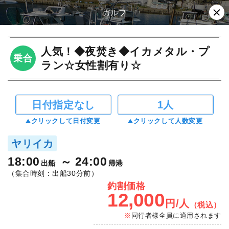
ガルフ
人気！◆夜焚き◆イカメタル・プ
乗合
ラン☆女性割有り☆
日付指定なし
1人
クリックして日付変更
クリックして人数変更
ヤリイカ
18:00
24:00
出船
帰港
（集合時刻：出船30分前）
釣割価格
12,000
円/人
（税込）
同行者様全員に適用されます