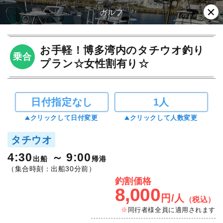
ガルフ
お手軽！博多湾内のタチウオ釣り
乗合
プラン☆女性割有り☆
日付指定なし
1人
クリックして日付変更
クリックして人数変更
タチウオ
4:30
9:00
出船
帰港
（集合時刻：出船30分前）
釣割価格
8,000
円/人
（税込）
同行者様全員に適用されます