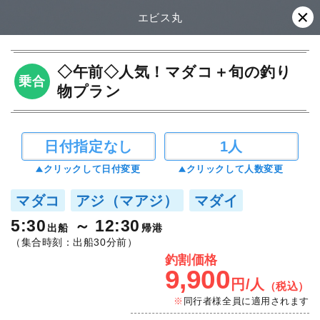
エビス丸
◇午前◇人気！マダコ＋旬の釣り
乗合
物プラン
日付指定なし
1人
クリックして日付変更
クリックして人数変更
マダコ
アジ（マアジ）
マダイ
5:30
12:30
出船
帰港
（集合時刻：出船30分前）
釣割価格
9,900
円/人
（税込）
同行者様全員に適用されます