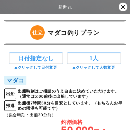
新世丸
マダコ釣りプラン
仕立
日付指定なし
1人
クリックして日付変更
クリックして人数変更
マダコ
出船時刻はご相談のうえ自由に決めていただけます。
出船
（通常は5:00前後に出船しています）
出船後7時間30分を目安としています。（もちろんお早
帰港
めの帰港も可能です）
（集合時刻：出船30分前）
釣割価格