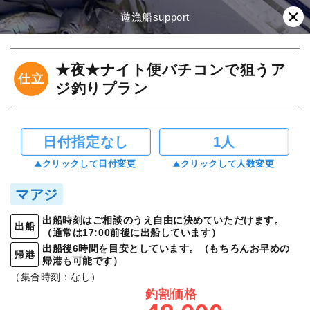
遊漁船support
★夜★ナイト便バチコンで狙うア
仕立
ジ釣りプラン
日付指定なし
1人
クリックして日付変更
クリックして人数変更
マアジ
出船時刻はご相談のうえ自由に決めていただけます。
出船
（通常は17:00前後に出船しています）
出船後6時間を目安としています。（もちろんお早めの
帰港
帰港も可能です）
（集合時刻：なし）
釣割価格