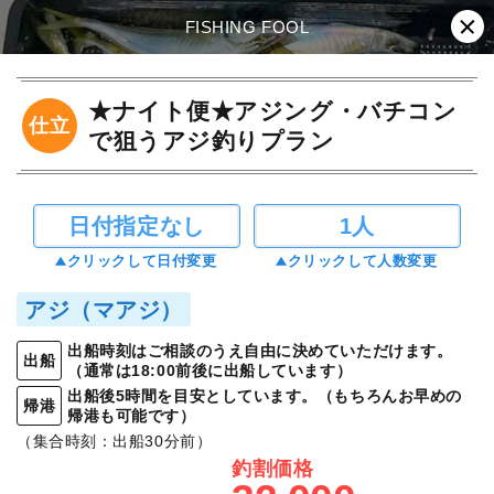
FISHING FOOL
★ナイト便★アジング・バチコン
仕立
で狙うアジ釣りプラン
日付指定なし
1人
クリックして日付変更
クリックして人数変更
アジ（マアジ）
出船時刻はご相談のうえ自由に決めていただけます。
出船
（通常は18:00前後に出船しています）
出船後5時間を目安としています。（もちろんお早めの
帰港
帰港も可能です）
（集合時刻：出船30分前）
釣割価格