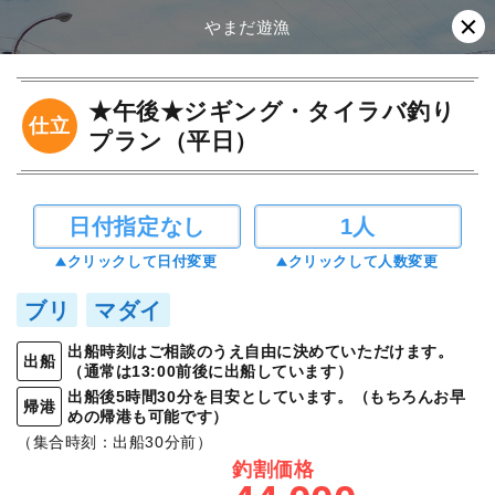
やまだ遊漁
★午後★ジギング・タイラバ釣り
仕立
プラン（平日）
日付指定なし
1人
クリックして日付変更
クリックして人数変更
ブリ
マダイ
出船時刻はご相談のうえ自由に決めていただけます。
出船
（通常は13:00前後に出船しています）
出船後5時間30分を目安としています。（もちろんお早
帰港
めの帰港も可能です）
（集合時刻：出船30分前）
釣割価格