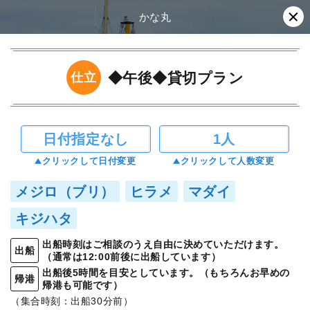
かな丸
◆午後◆貸切プラン
仕立
日付指定なし
1人
クリックして日付変更
クリックして人数変更
メジロ（ブリ）
ヒラメ
マダイ
キジハタ
出船時刻はご相談のうえ自由に決めていただけます。
出船
（通常は12:00前後に出船しています）
出船後5時間を目安としています。（もちろんお早めの
帰港
帰港も可能です）
（集合時刻：出船30分前）