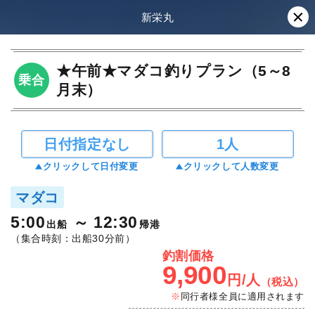
新栄丸
★午前★マダコ釣りプラン（5～8
乗合
月末）
日付指定なし
1人
クリックして日付変更
クリックして人数変更
マダコ
5:00
12:30
出船
帰港
（集合時刻：出船30分前）
釣割価格
9,900
円/人
（税込）
同行者様全員に適用されます