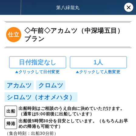
第八緑龍丸
◇午前◇アカムツ（中深場五目）
仕立
プラン
日付指定なし
1人
クリックして日付変更
クリックして人数変更
アカムツ
クロムツ
シロムツ（オオメハタ）
出船時刻はご相談のうえ自由に決めていただけます。
出船
（通常は5:00前後に出船しています）
出船後5時間30分を目安としています。（もちろんお早
帰港
めの帰港も可能です）
（集合時刻：出船30分前）