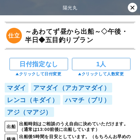
陽光丸
～あわてず昼から出船～◇午後・
仕立
半日◆五目釣りプラン
日付指定なし
1人
クリックして日付変更
クリックして人数変更
マダイ
アマダイ（アカアマダイ）
レンコ（キダイ）
ハマチ（ブリ）
アジ（マアジ）
出船時刻はご相談のうえ自由に決めていただけます。
出船
（通常は13:00前後に出船しています）
出船後5時間を目安としています。（もちろんお早めの
帰港