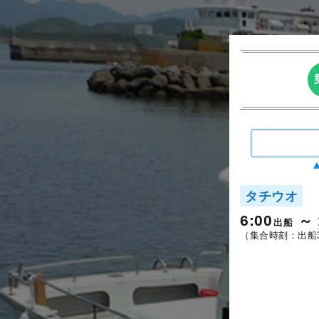
タチウオ
6:00
出船
（集合時刻：出船