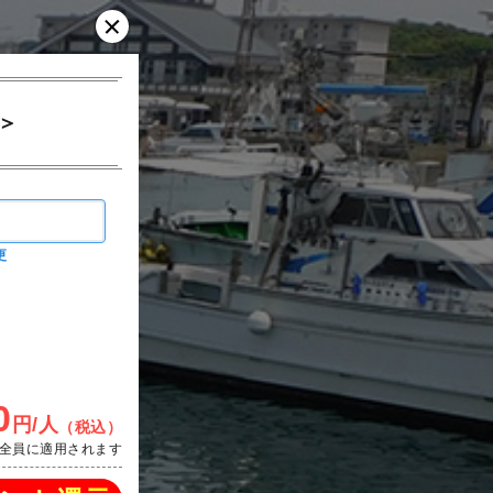
＞
更
0
円/人
（税込）
全員に適用されます