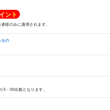
イント
表者様のみに適用されます。
るもの
より5：00出船となります。