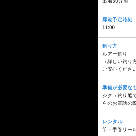
出船30分前
帰港予定時刻
11:00
釣り方
ルアー釣り
（詳しい釣り
ご安心くださ
準備が必要な
ジグ（釣り船
らのお電話の
レンタル
竿・手巻リール