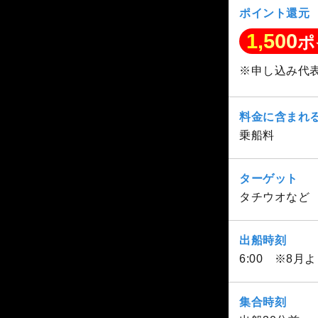
ポイント還元
1,500
ポ
※申し込み代
料金に含まれ
乗船料
ターゲット
タチウオなど
出船時刻
6:00 ※8月
集合時刻