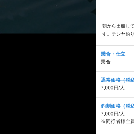
朝から出船し
す。テンヤ釣
乗合・仕立
乗合
通常価格（税
7,000円/人
釣割価格（税
7,000円/人
※同行者様全