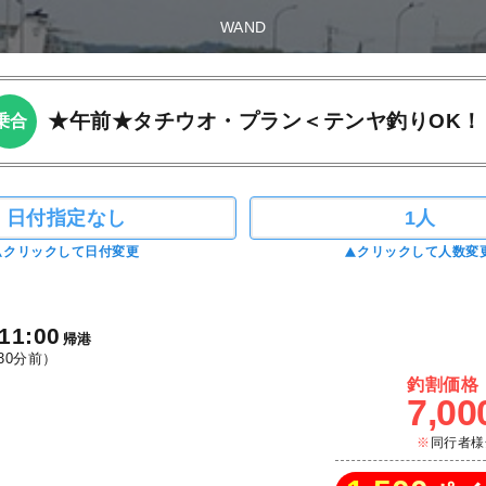
WAND
★午前★タチウオ・プラン＜テンヤ釣りOK！
乗合
日付指定なし
1人
クリックして日付変更
クリックして人数変
11:00
帰港
30分前）
釣割価格
7,00
同行者様