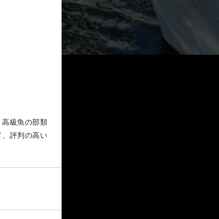
。高級魚の部類
て、評判の高い