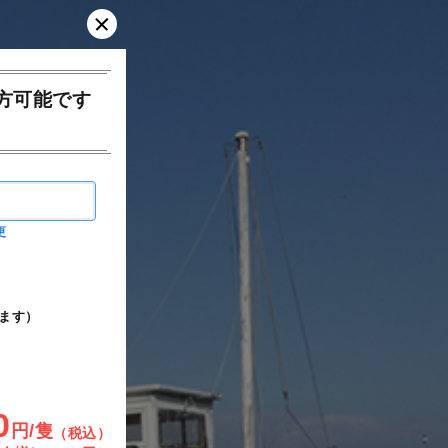
方可能です
更
ます）
0
円/隻
（税込）