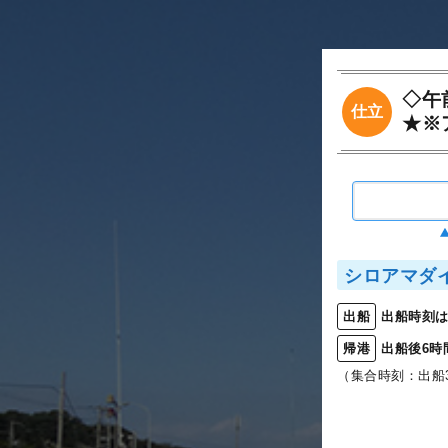
◇午
仕立
★※
シロアマダ
出船時刻は
出船
出船後6時
帰港
（集合時刻：出船