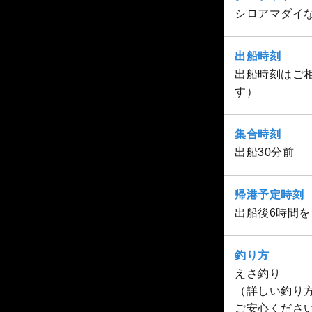
シロアマダイ
出船時刻
出船時刻はご相
す）
集合時刻
出船30分前
帰港予定時刻
出船後6時間
釣り方
えさ釣り
（詳しい釣り
ご安心くださ