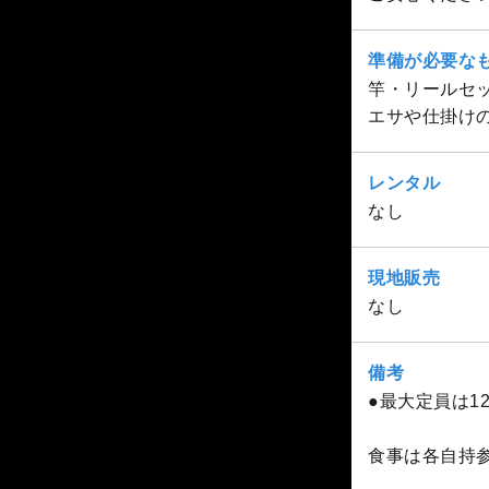
準備が必要な
竿・リールセ
エサや仕掛け
レンタル
なし
現地販売
なし
備考
●最大定員は1
食事は各自持