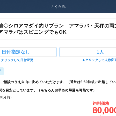
さくら丸
前◇シロアマダイ釣りプラン アマラバ・天秤の両
アマラバはスピニングでもOK
日付指定なし
1人
クリックして日付変更
クリックして人数変
イ
ご相談のうえ自由に決めていただけます。（通常は6:30前後に出船してい
間を目安としています。（もちろんお早めの帰港も可能です）
30分前）
釣割価格
80,00