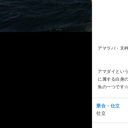
アマラバ・天
アマダイとい
に属する白身
魚の一つです
乗合・仕立
仕立