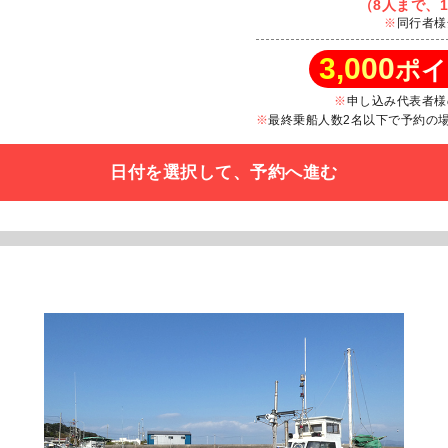
（8人まで、1
同行者様
3,000
ポイ
申し込み代表者様
最終乗船人数2名以下で予約の場合
日付を選択して、予約へ進む