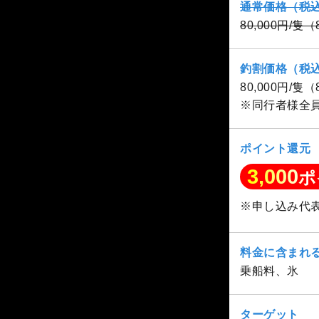
通常価格（税
80,000円/隻
釣割価格（税
80,000円/隻
※同行者様全
ポイント還元
3,000
ポ
※申し込み代
料金に含まれ
乗船料、氷
ターゲット