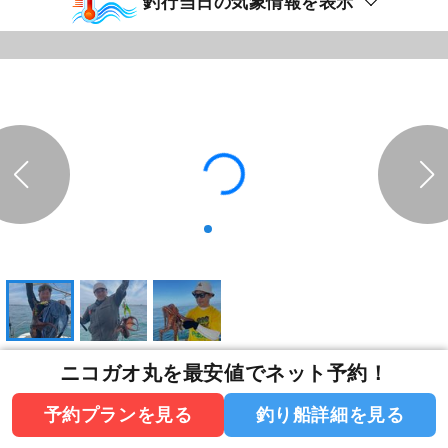
釣行当日の気象情報を表示
釣行日：2026年7月12日（日）中潮
ニコガオ丸を最安値でネット予約！
タコ
最大3.00kg
予約プランを見る
釣り船詳細を見る