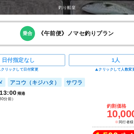
釣り船皇
《午前便》ノマセ釣りプラン
乗合
日付指定なし
1人
クリックして日付変更
クリックして人数変
メ
アコウ（キジハタ）
サワラ
13:00
帰港
30分前）
釣割価格
10,00
同行者様