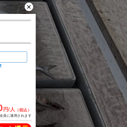
更
0
円/人
（税込）
全員に適用されます