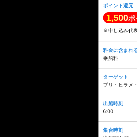
ポイント還元
1,500
ポ
※申し込み代
料金に含まれ
乗船料
ターゲット
ブリ・ヒラメ
出船時刻
6:00
集合時刻