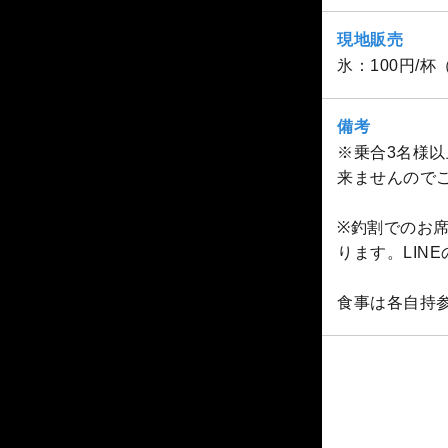
現地販売
氷：100円/
備考
※乗合3名様
来ませんので
※釣割でのお席
ります。LIN
食事は各自持