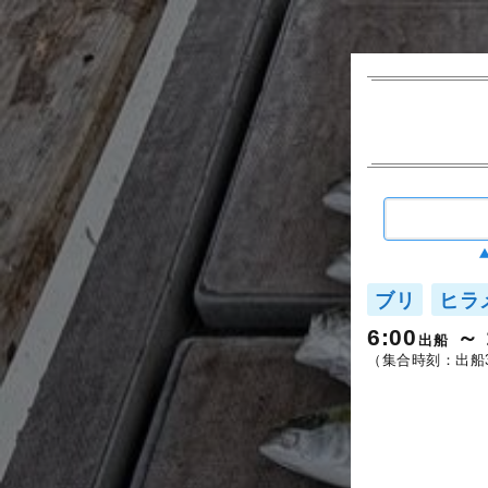
ブリ
ヒラ
6:00
出船
（集合時刻：出船