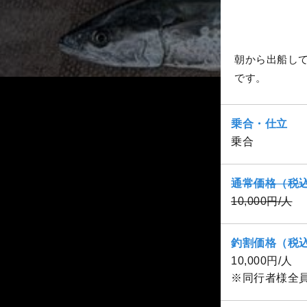
朝から出船し
です。
乗合・仕立
乗合
通常価格（税
10,000円/人
釣割価格（税
10,000円/人
※同行者様全