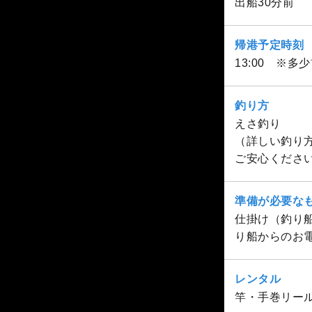
出船30分前
帰港予定時刻
13:00 ※多
釣り方
えさ釣り
（詳しい釣り
ご安心くださ
準備が必要な
仕掛け（釣り
り船からのお
レンタル
竿・手巻リール