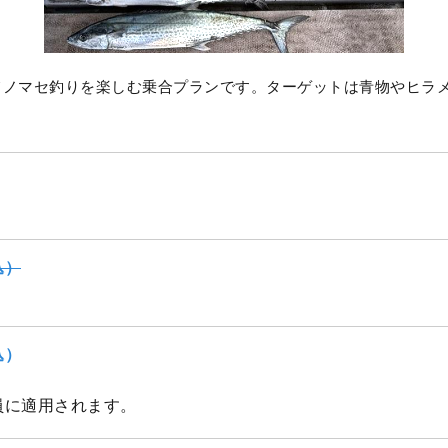
てノマセ釣りを楽しむ乗合プランです。ターゲットは青物やヒラ
込）
込）
員に適用されます。