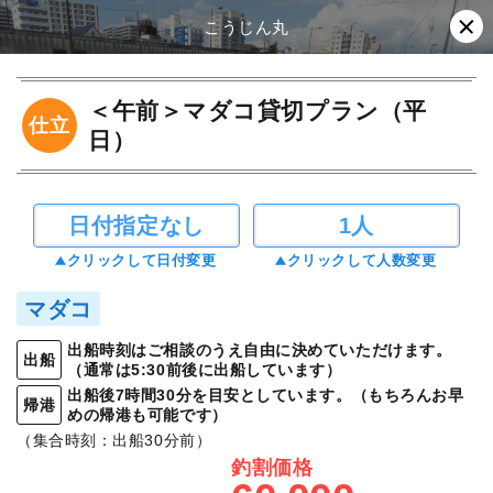
こうじん丸
＜午前＞マダコ貸切プラン（平
仕立
日）
日付指定なし
1人
クリックして日付変更
クリックして人数変更
マダコ
出船時刻はご相談のうえ自由に決めていただけます。
出船
（通常は5:30前後に出船しています）
出船後7時間30分を目安としています。（もちろんお早
帰港
めの帰港も可能です）
（集合時刻：出船30分前）
釣割価格