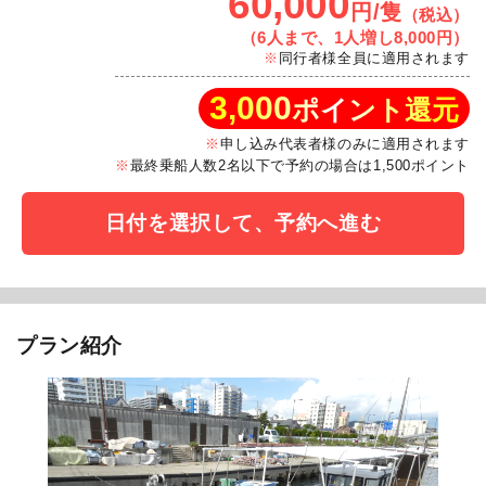
60,000
円/隻
（税込）
（6人まで、1人増し8,000円）
同行者様全員に適用されます
3,000
ポイント還元
申し込み代表者様のみに適用されます
最終乗船人数2名以下で予約の場合は1,500ポイント
日付を選択して、予約へ進む
プラン紹介