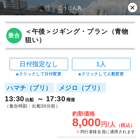
こうじん丸
＜午後＞ジギング・プラン（青物
乗合
狙い）
日付指定なし
1人
クリックして日付変更
クリックして人数変更
ハマチ（ブリ）
メジロ（ブリ）
13:30
17:30
出船
帰港
（集合時刻：出船30分前）
釣割価格
8,000
円/人
（税込）
同行者様全員に適用されます