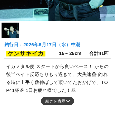
釣行日：2026年6月17日（水）中潮
ケンサキイカ
15～25cm
合計41匹
イカメタル便 スタートから良いペース！ からの
後半ベイト反応もりもり過ぎて、大失速😱 釣れ
る時に上手く数伸ばして頂いてたおかげで、TO
P41杯🎉 1日お疲れ様でした！🙇
続きを表示