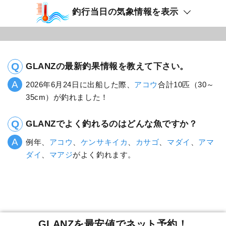
釣行当日の気象情報を表示
GLANZの最新釣果情報を教えて下さい。
2026年6月24日に出船した際、
アコウ
合計10匹（30～
35cm）が釣れました！
GLANZでよく釣れるのはどんな魚ですか？
例年、
アコウ
、
ケンサキイカ
、
カサゴ
、
マダイ
、
アマ
ダイ
、
マアジ
がよく釣れます。
GLANZを最安値でネット予約！