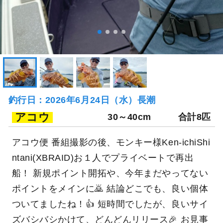
釣行日：2026年6月24日（水）長潮
アコウ
30～40cm
合計8匹
アコウ便 番組撮影の後、モンキー様Ken-ichiShi
ntani(XBRAID)お１人でプライベートで再出
船！ 新規ポイント開拓や、今年まだやってない
ポイントをメインに🙇 結論どこでも、良い個体
ついてましたね！👍️ 短時間でしたが、良いサイ
ズバシバシかけて、どんどんリリース🎉 お見事